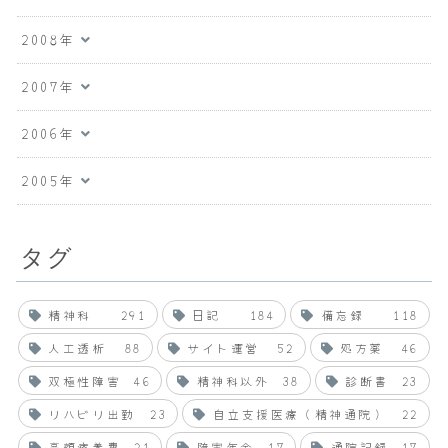
2008年
2007年
2006年
2005年
タグ
精神科
291
日記
184
備忘録
118
人工透析
88
サイト運営
52
処方薬
46
双極性障害
46
精神科以外
38
診断書
23
リハビリ出勤
23
自立支援医療（精神通院）
22
高額療養費
21
障害年金
17
通院記録
17