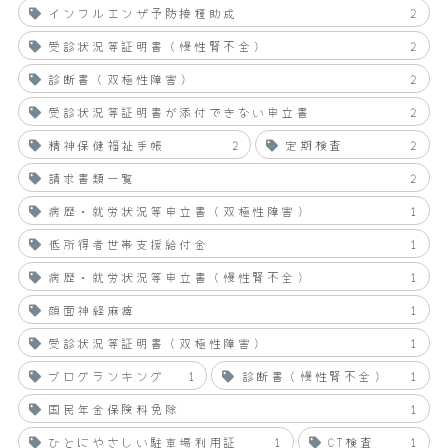
インフルエンザ予防接種助成
2
受診状況等証明書（慢性腎不全）
2
診断書（双極性障害）
2
受診状況等証明書が添付できない申立書
2
精神保健福祉手帳
2
定期検査
2
請求書類一覧
2
病歴・就労状況等申立書（双極性障害）
1
低所得者世帯支援給付金
1
病歴・就労状況等申立書（慢性腎不全）
1
顔面神経麻痺
1
受診状況等証明書（双極性障害）
1
ブログランキング
1
診断書（慢性腎不全）
1
国民年金保険料免除
1
ひとにやさしい駐車場利用証
1
CT検査
1