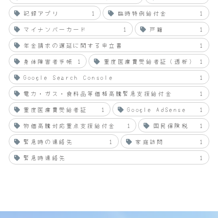
記録アプリ
1
臨時特例給付金
1
マイナンバーカード
1
戸籍
1
年金請求の遅延に関する申立書
1
身体障害者手帳
1
重度医療費受給者証（透析）
1
Google Search Console
1
電力・ガス・食料品等価格高騰緊急支援給付金
1
重度医療費受給者証
1
Google AdSense
1
物価高騰対応重点支援給付金
1
国民保険税
1
緊急時の連絡先
1
家庭訪問
1
緊急時連絡先
1