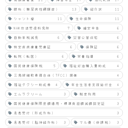
眼科（糖尿病性網膜症）
13
紹介状
11
シャント瘤
11
生命保険
11
NHK放送受信料免除
7
確定申告
6
自動車税減免
6
災害公営住宅
6
特定疾病療養受療証
6
保険証
6
転院（転医）
6
栄養指導
6
国民健康保険税
5
福祉灯油購入費助成
4
三角線維軟骨複合体（TFCC）損傷
4
福祉タクシー助成券
4
年金生活者支援給付金
4
エムラクリーム
3
制度利用
3
国民健康保険限度額適用・標準負担額減額認定証
3
急患受付（形成外科）
3
急患受付（脳神経外科）
3
マル優（非課税）
3