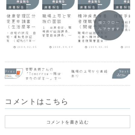
療養報告
療養報告
療養報告
療養報告
健康管理区分
職場上司と家
精神疾患療養
復職手続
変更申請書
族の面談
者復職審査会
（職場総括
横スクロー
（生活歴等調
（開催予定）
て）先日、
１ 出席者は、職
ルできます
間の延長に
書）
場側が総括課長、
・住宅の状況 自
職場の総括課長か
伝えており
管理担当課長、管
宅・運転免許証
ら妻へ精神疾患療
が、本日６
理担当者、家族側
有 （昭和57年２
養者復職審査会を
察で主治医
が妻のモンの合計
月取得）・父母兄
次のとおり開催す
月から就労
４人です。打合せ
2009.02.06
2008.09.09
2009.03.06
2009.
弟の状況 父（死
る旨連絡がありま
められるの
は職場以外の場所
亡）、母（死
した。１ 開催日
手続きを進
でした。２ 療養
亡）、姉・家族の
時 平成21年３
う話があり
期間３ヶ月ごとに
状況 妻・性格
月19日（木）9:30
た。つきま
療養経過報告書
几帳面・趣味 音
～（１時間程度）
は、下記の
（主治医記載）を
楽・飲酒 なし・
２ 場所 職場
菅野美穂さんの
関係書類を
提出してくださ
職場の上司から連絡
喫煙 なし・娯
近くのホテル会議
ますのでよ
「Tomorrow～陽は
い。３ 復職前に
あり
楽 読書・１日の
室３ 面談形
お願いしま
またのぼる～」をみ
復職願（任意様
過ごし方 午前：
式 本人、妻、
ろい...
式）、健康管理区
て
朝刊を読む、スー
総括課長が１人ず
分変更...
パーで買い物をす
つ面談者Ａと...
る ...
コメントはこちら
コメントを書き込む