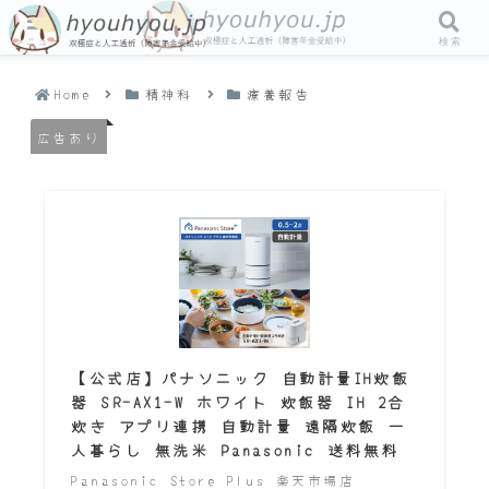
メニュー
検索
Home
精神科
療養報告
広告あり
【公式店】パナソニック 自動計量IH炊飯
器 SR-AX1-W ホワイト 炊飯器 IH 2合
炊き アプリ連携 自動計量 遠隔炊飯 一
人暮らし 無洗米 Panasonic 送料無料
Panasonic Store Plus 楽天市場店