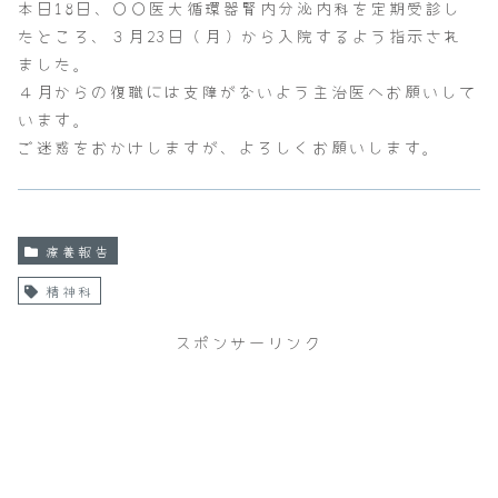
本日18日、〇〇医大循環器腎内分泌内科を定期受診し
たところ、３月23日（月）から入院するよう指示され
ました。
４月からの復職には支障がないよう主治医へお願いして
います。
ご迷惑をおかけしますが、よろしくお願いします。
療養報告
精神科
スポンサーリンク