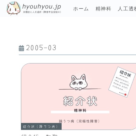
ホーム
精神科
人工透
2005-03
紹介状（躁うつ病）