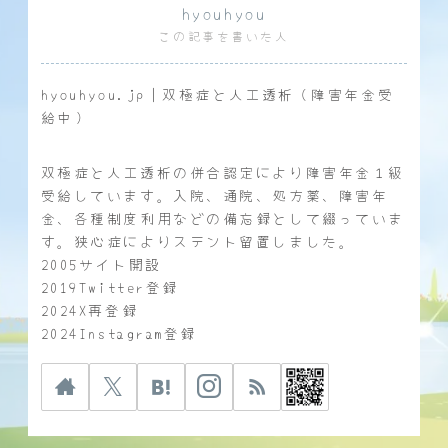
hyouhyou
この記事を書いた人
hyouhyou.jp｜双極症と人工透析（障害年金受
給中）
双極症と人工透析の併合認定により障害年金１級
受給しています。入院、通院、処方薬、障害年
金、各種制度利用などの備忘録として綴っていま
す。狭心症によりステント留置しました。
2005サイト開設
2019Twitter登録
2024X再登録
2024Instagram登録