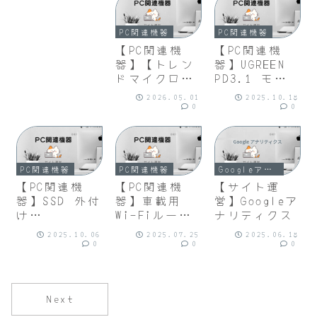
イロン編み
レザータッチ
マウスパッド
PC関連機器
PC関連機器
【PC関連機
【PC関連機
器】【トレン
器】UGREEN
ドマイクロ公
PD3.1 モバ
式】セキュリ
イルバッテリ
2026.05.01
2025.10.18
ティソフト|
ー 145W高出
0
0
ウイルスバス
力 25000mAh
ター トータ
大容量 3ポー
ルセキュリテ
ト
ィ スタンダ
PC関連機器
PC関連機器
Googleアナリティクス
ード (最新)|
【PC関連機
【PC関連機
【サイト運
3年 6台版|
器】SSD 外付
器】車載用
営】Googleア
け
Wi-Fiルータ
ナリティクス
1TB（SSD-
ー（DCT-
2025.10.06
2025.07.25
2025.06.18
PST1.0U3BA/
WR200D）、ス
0
0
0
N）SSD 外付
マホ＆タブレ
け
ット 2WAYホ
1.0TB（SSD-
ルダー ドリ
SCT1.0U3BA/
ンク取付け
Next
N）
（CH-31）