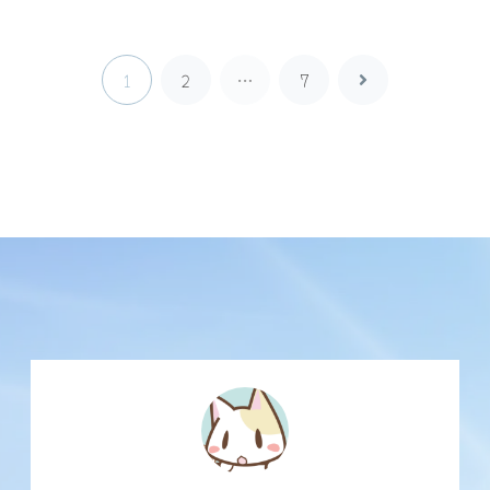
1
2
…
7
次
へ