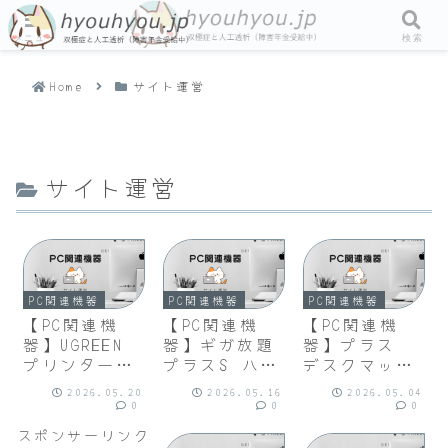
メニュー
検索
Home
サイト運営
サイト運営
PC関連機器
PC関連機器
PC関連機器
【PC関連機
【PC関連機
【PC関連機
器】UGREEN
器】ギガ放題
器】プラス
プリンターケ
プラスS ハー
デスクマット
ーブル 2m
ト割｜UQ
リバーシブル
2026.05.20
2026.05.16
2026.05.04
USB2.0 Type
WiMAX（wifi
マウス対応
0
0
0
B ケーブル
/ルーター）
両面 さらり
スポンサーリンク
高耐久性 ナ
／しっとり