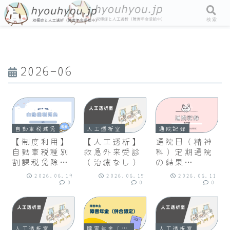
メニュー
検索
2026-06
自動車税減免
人工透析室
通院記録
【制度利用】
【人工透析】
通院日（精神
自動車税種別
救急外来受診
科）定期通院
割課税免除承
（治療なし）
の結果
認通知書
（2026/6/11
2026.06.19
2026.06.15
2026.06.11
2026年度分
）、ラツーダ
0
0
0
錠再増量、担
当医交代予
定）
人工透析室
障害年金（併合認定）
人工透析室