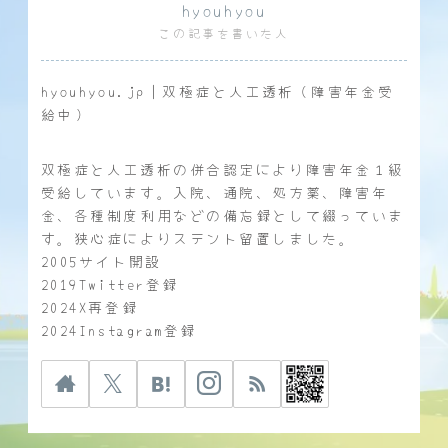
hyouhyou
この記事を書いた人
hyouhyou.jp｜双極症と人工透析（障害年金受
給中）
双極症と人工透析の併合認定により障害年金１級
受給しています。入院、通院、処方薬、障害年
金、各種制度利用などの備忘録として綴っていま
す。狭心症によりステント留置しました。
2005サイト開設
2019Twitter登録
2024X再登録
2024Instagram登録