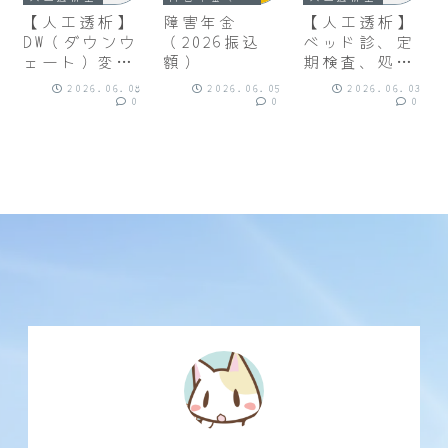
【人工透析】
障害年金
【人工透析】
DW（ダウンウ
（2026振込
ベッド診、定
ェート）変更
額）
期検査、処方
（2026/6/8）
薬、医師説明
2026.06.08
2026.06.05
2026.06.03
（2026.6）
0
0
0