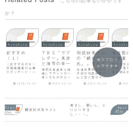
か？
hyouhyou
hyouhyou
hyouhyou
hyouhyo
おすすめ
ＴＢＳ「ラブ
相武紗季さん
産業医の
（１）
レター」美波
の「絶対彼
の著書
横スクロー
と海司の幸せ
氏。」をみて
（おすすめの本）
筑波大学准
ルできます
双極性障害の治療
（最終回に向
松崎一葉先
海司は真由美と結
派遣社員井沢梨衣
スタンダード・病
書を読みま
けて）
婚してアメリカへ
子役の相武紗季さ
気になってはじめ
１冊目は「
渡ったものだと思
んと恋人型ロボッ
て買った本。 社
下がうつに
っていました。美
ト天城ナイト役の
内うつ・同じ職場
ら」、２冊
2008.10.01
2009.02.13
2009.03.29
2008.
波のナレーション
速水もこみちさん
体験をして。 心
「会社で心
も初恋は実らなか
の物語ですが、派
の休ませ方・人に
ということ
ったと珍しく断定
遣先の二男で上司
は休むときがあ
す。いずれ
していましたか
（開発室長）の浅
る・・・という言
医の立場か
ら。ところが１年
元創志役の水嶋ヒ
葉に癒されて。
の事例を用
後アメリカから戻
ロさんとのスイー
焦るし、眠いし、じ
（お世話になって
説している
ってきた海司と真
ツづくりも楽しか
闘病記共有サイト
りじりする
いる相談サイト）
とてもわか
由美はまだ籍を入
ったです。ばかば
し・・・。
闇の医療相談室
かったです
れていなかったん
かしい物語だと思
精神科医成木
医の視点で
ですね。健太の心
いながらも、最終
文...
職場...
臓移植は成功して
回で速水もこみ
お...
ち...