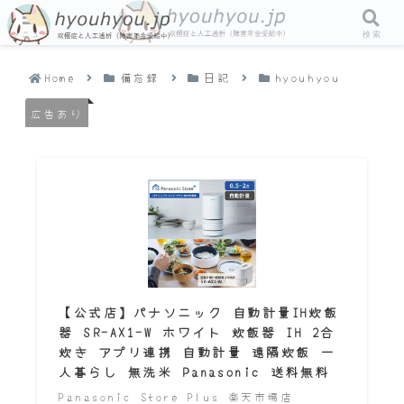
メニュー
検索
Home
備忘録
日記
hyouhyou
広告あり
【公式店】パナソニック 自動計量IH炊飯
器 SR-AX1-W ホワイト 炊飯器 IH 2合
炊き アプリ連携 自動計量 遠隔炊飯 一
人暮らし 無洗米 Panasonic 送料無料
Panasonic Store Plus 楽天市場店