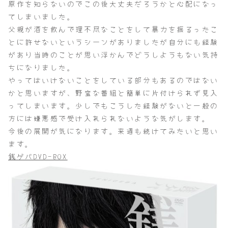
原作を知らないのでこの後大丈夫だろうかと心配になっ
てしまいました。
父親が酒を飲んで理不尽なことをして暴力を振るったこ
とに許せないというシーンがありましたが自分にも経験
があり当時のことが思い浮かんでどうしようもない気持
ちになりました。
やってはいけないことをしている部分もあるのではない
かと思いますが、野蛮な番組と簡単に片付けられず見入
ってしまいます。少しでもこうした経験がないと一般の
方には嫌悪感で受け入れられないような気がします。
今後の展開が気になります。来週も続けてみたいと思い
ます。
銭ゲバDVD-BOX