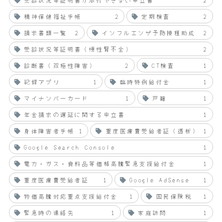
精神保健福祉手帳
2
定期検査
2
請求書類一覧
2
インフルエンザ予防接種助成
2
受診状況等証明書（慢性腎不全）
2
診断書（双極性障害）
2
CT検査
1
記録アプリ
1
臨時特例給付金
1
マイナンバーカード
1
戸籍
1
年金請求の遅延に関する申立書
1
身体障害者手帳
1
重度医療費受給者証（透析）
1
Google Search Console
1
電力・ガス・食料品等価格高騰緊急支援給付金
1
重度医療費受給者証
1
Google AdSense
1
物価高騰対応重点支援給付金
1
国民保険税
1
緊急時の連絡先
1
家庭訪問
1