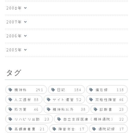
2008年
2007年
2006年
2005年
タグ
精神科
291
日記
184
備忘録
118
人工透析
88
サイト運営
52
双極性障害
46
処方薬
46
精神科以外
38
診断書
23
リハビリ出勤
23
自立支援医療（精神通院）
22
高額療養費
21
障害年金
17
通院記録
17