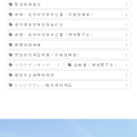
緊急時連絡先
1
病歴・就労状況等申立書（双極性障害）
1
低所得者世帯支援給付金
1
病歴・就労状況等申立書（慢性腎不全）
1
顔面神経麻痺
1
受診状況等証明書（双極性障害）
1
ブログランキング
1
診断書（慢性腎不全）
1
国民年金保険料免除
1
ひとにやさしい駐車場利用証
1