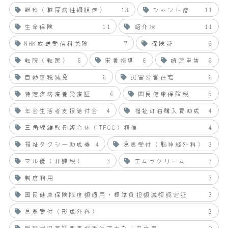
眼科（糖尿病性網膜症）
13
シャント瘤
11
生命保険
11
紹介状
11
NHK放送受信料免除
7
保険証
6
転院（転医）
6
栄養指導
6
確定申告
6
自動車税減免
6
災害公営住宅
6
特定疾病療養受療証
6
国民健康保険税
5
年金生活者支援給付金
4
福祉灯油購入費助成
4
三角線維軟骨複合体（TFCC）損傷
4
福祉タクシー助成券
4
急患受付（脳神経外科）
3
マル優（非課税）
3
エムラクリーム
3
制度利用
3
国民健康保険限度額適用・標準負担額減額認定証
3
急患受付（形成外科）
3
受診状況等証明書が添付できない申立書
2