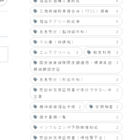
福祉灯油購入費助成
4
三角線維軟骨複合体（TFCC）損傷
4
福祉タクシー助成券
4
急患受付（脳神経外科）
3
マル優（非課税）
3
エムラクリーム
3
制度利用
3
国民健康保険限度額適用・標準負担
3
額減額認定証
急患受付（形成外科）
3
受診状況等証明書が添付できない申
2
立書
精神保健福祉手帳
2
定期検査
2
請求書類一覧
2
インフルエンザ予防接種助成
2
受診状況等証明書（慢性腎不全）
2