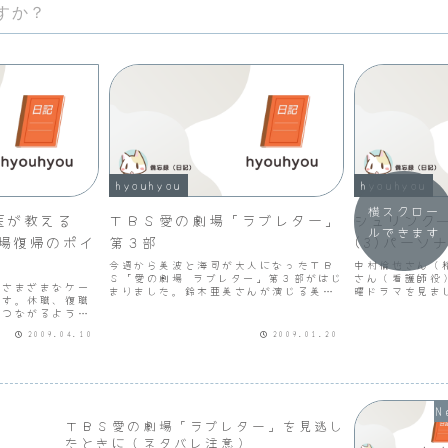
すか？
hyouhyou
hyouhyou
横スクロー
医が教える
ＴＢＳ愛の劇場「ラブレター」
シュリンク
ルできます
場復帰のポイ
第３部
(3)パーソ
今週から美波と海司が大人になったＴＢ
中村倫也さん（
Ｓ「愛の劇場 ラブレター」第３部がはじ
さん（看護師役
らさまざまなケー
まりました。鈴木亜美さんが演じる美波
曜ドラマを見ま
ます。休職、復職
はこれまでのイメージのまま素直に成長
はパーソナリテ
につながるようま
していました。大人になった美波と海司
く風花役、白石
が出た都度読み返
の今後が気になります。中学校や高校で
の中の気性が激
2009.04.10
2009.01.20
。一般的な職場復
好きになった人と結婚し...
ロールできない風
ですが、何度も休
ま...
ＴＢＳ愛の劇場「ラブレター」を見逃し
たときに（ネタバレ注意）