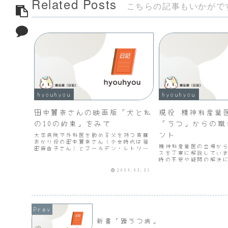
Related Posts
こちらの記事もいかがで
hyouhyou
hyouhyou
田中麗奈さんの映画版「犬と私
現役 精神科産業
の10の約束」をみて
「うつ」からの職
ント
大学病院で外科医を勤める父を持つ斉藤
あかり役の田中麗奈さん（少女時代は福
精神科産業医の立場か
田麻由子さん）とゴールデン・レトリバ
スを丁寧に解説してい
ーのソックスとの10年間の物語です。こ
時の不安や疑問の解決
の犬は母親が亡くなる直前に田中麗奈さ
とめられており、悩み
んの願いをかなえたものです。そして犬
2009.03.31
すことになりそうです
の視点で絵本風の10の...
帰には間違いなく良書
職を繰り返すような事例
新書「躁うつ病」