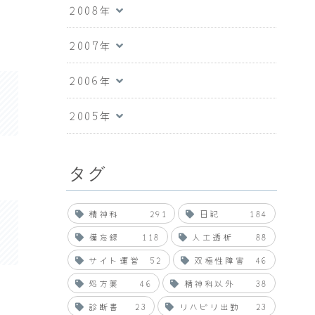
2008年
2007年
2006年
2005年
タグ
精神科
291
日記
184
備忘録
118
人工透析
88
サイト運営
52
双極性障害
46
処方薬
46
精神科以外
38
診断書
23
リハビリ出勤
23