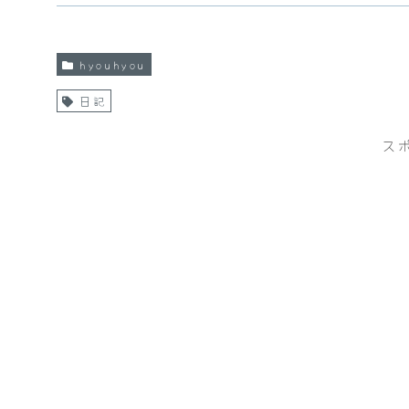
hyouhyou
日記
ス