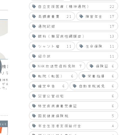
自立支援医療（精神通院）
22
高額療養費
21
障害年金
17
通院記録
17
眼科（糖尿病性網膜症）
13
シャント瘤
11
生命保険
11
紹介状
11
hyouhyou
hyouh
NHK放送受信料免除
7
保険証
6
―精神科医ヨワイ―
コード・ブルー
安良城
ナリティ症
ラバン
１日２本ずつの再放送をみてきました。
転院（転医）
6
栄養指導
6
ちゃんとみるのは初めてなので楽しみに
精神科医役）と土屋太鳳
ツタヤの
しています。ドラマの最初の頃は面白い
）が出演するＮＨＫの土
書が届い
のかなと半信半疑でしたがまぁまぁいい
確定申告
6
自動車税減免
6
した。最終話（第三話）
本無料と
感じです。今日放送の２本と日曜日の放
ィ症（新宿のＢＡＲで働
きました
送で終了なのでしっかりみようと思いま
災害公営住宅
6
聖さん）でした。ドラマ
かなか決
す。コード・ブルー ドク...
しく感情をうまくコント
かとか悩
2024.09.16
2009.01.16
花の姿を...
た「ブラ
特定疾病療養受療証
6
国民健康保険税
5
年金生活者支援給付金
4