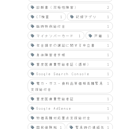
診断書（双極性障害）
2
CT検査
1
記録アプリ
1
臨時特例給付金
1
マイナンバーカード
1
戸籍
1
年金請求の遅延に関する申立書
1
身体障害者手帳
1
重度医療費受給者証（透析）
1
Google Search Console
1
電力・ガス・食料品等価格高騰緊急
1
支援給付金
重度医療費受給者証
1
Google AdSense
1
物価高騰対応重点支援給付金
1
国民保険税
1
緊急時の連絡先
1