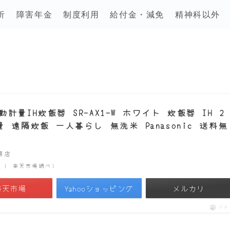
析
障害年金
制度利用
給付金・減免
精神科以外
量IH炊飯器 SR-AX1-W ホワイト 炊飯器 IH 2
遠隔炊飯 一人暮らし 無洗米 Panasonic 送料無
市場店
時点 | 楽天市場調べ）
楽天市場
Yahooショッピング
メルカリ
ポチ