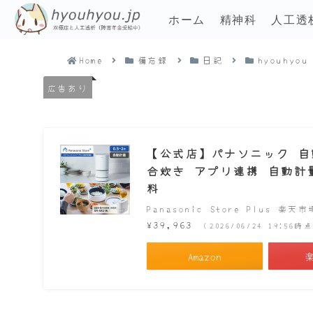
ホーム
精神科
人工透
Home
備忘録
日記
hyouhyou
広告あり
【公式店】パナソニック 自動計
合炊き アプリ連携 自動計量 
料
Panasonic Store Plus 楽天
¥39,963
（2026/06/24 19:56
Amazon