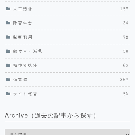
人工透析
157
障害年金
34
制度利用
78
給付金・減免
50
精神科以外
62
備忘録
367
サイト運営
56
Archive（過去の記事から探す）