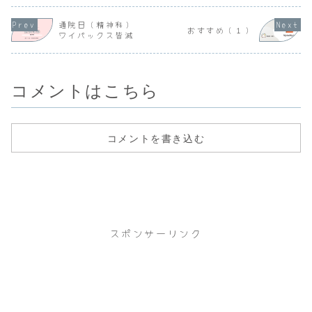
ある者にはリーマ
とにかく休め」と
として２回延３ヶ
ールが続い
スは処方してはい
いわれて３ヶ月休
月にわたり病気休
す。今度は
けないと書いてあ
養の診断書をいた
暇を取りました。
通院日（精神科）
せのため夫
おすすめ（１）
りました。具体的
だき、職場へ提出
その後、職場に出
ワイパックス皆減
び出されま
には、リーマスの
して７月１日まで
てもただ席に...
自分として
血中濃度が0.35を
病...
のように考
超えると腎障害を
ま...
持つ方の尿排...
コメントはこちら
コメントを書き込む
スポンサーリンク