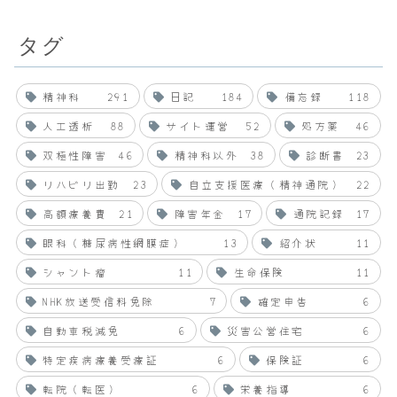
タグ
精神科
291
日記
184
備忘録
118
人工透析
88
サイト運営
52
処方薬
46
双極性障害
46
精神科以外
38
診断書
23
リハビリ出勤
23
自立支援医療（精神通院）
22
高額療養費
21
障害年金
17
通院記録
17
眼科（糖尿病性網膜症）
13
紹介状
11
シャント瘤
11
生命保険
11
NHK放送受信料免除
7
確定申告
6
自動車税減免
6
災害公営住宅
6
特定疾病療養受療証
6
保険証
6
転院（転医）
6
栄養指導
6