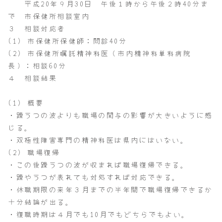
平成20年９月30日 午後１時から午後２時40分ま
で 市保健所相談室内
３ 相談対応者
(1) 市保健所保健師：問診40分
(2) 市保健所嘱託精神科医（市内精神科単科病院
長）：相談60分
４ 相談結果
(1) 概要
・躁うつの波よりも職場の関与の影響が大きいように感
じる。
・双極性障害専門の精神科医は県内にはいない。
(2) 職場復帰
・この後躁うつの波が収まれば職場復帰できる。
・躁やうつが表れても対処すれば対応できる。
・休職期限の来年３月までの半年間で職場復帰できるか
十分結論が出る。
・復職時期は４月でも10月でもどちらでもよい。