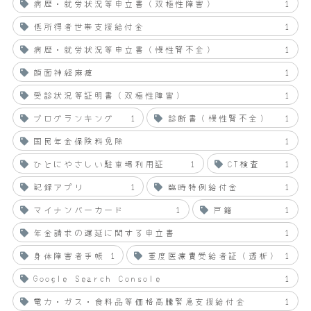
病歴・就労状況等申立書（双極性障害）
1
低所得者世帯支援給付金
1
病歴・就労状況等申立書（慢性腎不全）
1
顔面神経麻痺
1
受診状況等証明書（双極性障害）
1
ブログランキング
1
診断書（慢性腎不全）
1
国民年金保険料免除
1
ひとにやさしい駐車場利用証
1
CT検査
1
記録アプリ
1
臨時特例給付金
1
マイナンバーカード
1
戸籍
1
年金請求の遅延に関する申立書
1
身体障害者手帳
1
重度医療費受給者証（透析）
1
Google Search Console
1
電力・ガス・食料品等価格高騰緊急支援給付金
1