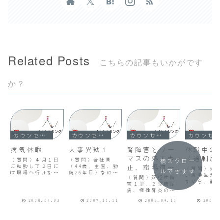
Related Posts
こちらの記事もいかがです
か？
カウンセリング
カウンセリング
カウンセリング
カウンセリング
病気休暇
人事異動１
腎障害とリー
休職中の
マスの処方中
（過剰反
（質問）４月１日
（質問）会社員
横スクロー
に転勤して２日に
（44歳、主査、勤
止、職場復帰
（質問）規
ルできます
は職場へ行けなく
続26年目）なので
の意欲低下
い療養生活
（質問）双極性障
なり、急遽本日か
すが、支所の職場
ながら、散
害１型、２型糖尿
かりつけの精神科
の上司のパワーハ
も始めても
病、慢性腎炎の通
へ行ってきまし
ラスメントに耐え
復職を目指
院治療を行ってい
た。先生と相談し
られず、平成16年
考えていま
2008.04.03
2007.11.11
2008.09.15
2009.
ます。本屋さんで
たところ、「人生
７月に初めて精神
が、４月に
立ち読みをしてい
にはいいときも悪
科を受診したとこ
てきた上司
たら、腎性障害の
いときもあるから
ろ、中等症うつ病
まざまな指