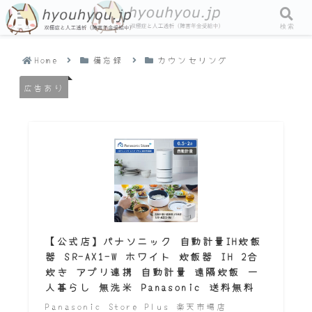
メニュー
検索
Home
備忘録
カウンセリング
広告あり
【公式店】パナソニック 自動計量IH炊飯
器 SR-AX1-W ホワイト 炊飯器 IH 2合
炊き アプリ連携 自動計量 遠隔炊飯 一
人暮らし 無洗米 Panasonic 送料無料
Panasonic Store Plus 楽天市場店