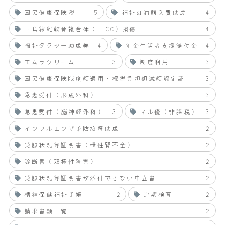
国民健康保険税
5
福祉灯油購入費助成
4
三角線維軟骨複合体（TFCC）損傷
4
福祉タクシー助成券
4
年金生活者支援給付金
4
エムラクリーム
3
制度利用
3
国民健康保険限度額適用・標準負担額減額認定証
3
急患受付（形成外科）
3
急患受付（脳神経外科）
3
マル優（非課税）
3
インフルエンザ予防接種助成
2
受診状況等証明書（慢性腎不全）
2
診断書（双極性障害）
2
受診状況等証明書が添付できない申立書
2
精神保健福祉手帳
2
定期検査
2
請求書類一覧
2