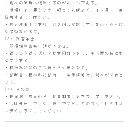
・現在の職場へ復帰するのがルールである。
・職場には必要なときに報告すればよく、１ヶ月に一度
報告することはない。
・病気療養中であり、月２回は受診していないと不利に
なる恐れがある。
(3) 障害年金
・双極性障害も申請ができる。
・躁うつを繰り返して就労困難であり、生活面の援助も
必要である。
・精神科初診のうつ病から対象となる。
・診断書は精神科初診時、１年半経過時、現在が必要と
なる。
(4) その他
・糖尿病もあるので、食事制限も気をつけてください。
・今は外出もできない様子ですが、そのうち１日５千歩
は歩くようにしてください。