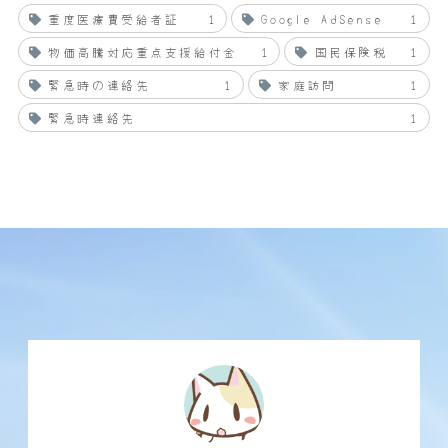
重度医療費受給者証
1
Google AdSense
1
物価高騰対応重点支援給付金
1
国民保険税
1
緊急時の連絡先
1
家庭訪問
1
緊急時連絡先
1