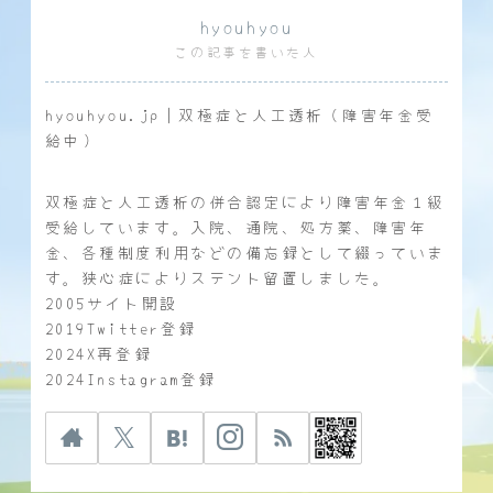
hyouhyou
この記事を書いた人
hyouhyou.jp｜双極症と人工透析（障害年金受
給中）
双極症と人工透析の併合認定により障害年金１級
受給しています。入院、通院、処方薬、障害年
金、各種制度利用などの備忘録として綴っていま
す。狭心症によりステント留置しました。
2005サイト開設
2019Twitter登録
2024X再登録
2024Instagram登録