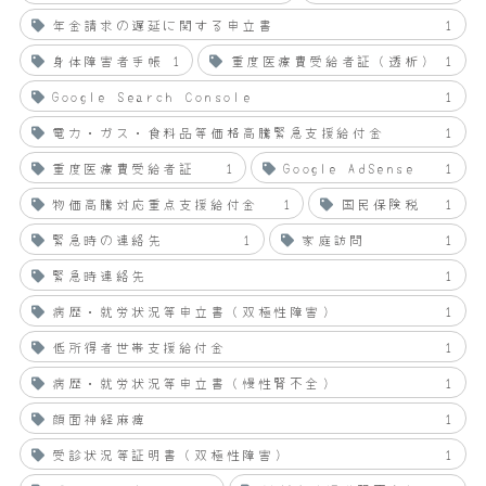
年金請求の遅延に関する申立書
1
身体障害者手帳
1
重度医療費受給者証（透析）
1
Google Search Console
1
電力・ガス・食料品等価格高騰緊急支援給付金
1
重度医療費受給者証
1
Google AdSense
1
物価高騰対応重点支援給付金
1
国民保険税
1
緊急時の連絡先
1
家庭訪問
1
緊急時連絡先
1
病歴・就労状況等申立書（双極性障害）
1
低所得者世帯支援給付金
1
病歴・就労状況等申立書（慢性腎不全）
1
顔面神経麻痺
1
受診状況等証明書（双極性障害）
1