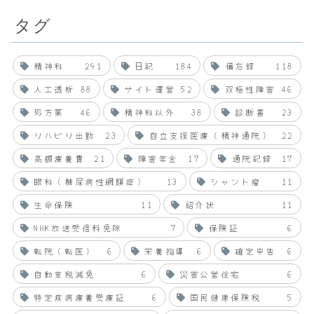
タグ
精神科
291
日記
184
備忘録
118
人工透析
88
サイト運営
52
双極性障害
46
処方薬
46
精神科以外
38
診断書
23
リハビリ出勤
23
自立支援医療（精神通院）
22
高額療養費
21
障害年金
17
通院記録
17
眼科（糖尿病性網膜症）
13
シャント瘤
11
生命保険
11
紹介状
11
NHK放送受信料免除
7
保険証
6
転院（転医）
6
栄養指導
6
確定申告
6
自動車税減免
6
災害公営住宅
6
特定疾病療養受療証
6
国民健康保険税
5