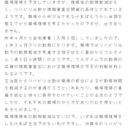
職場復帰を予定していますが、復帰後の勤務軽減はな
く、リハビリ出勤が復職審査会開催の条件とされている
ようです。職場から呼び出されなければもう少し体調を
整えてから職場復帰を考えたかったのですが、仕方あり
ません。
昨年４月から自宅療養（入院３回）していましたので、
１年３ヶ月ぶりの勤務になります。職場ではリハビリ出
勤での勤務軽減を考慮する様子はなく最初からフルタイ
ム（週５日８時間）のようです。フルタイムでの勤務の
成績が復職審査会における職場復帰の可否の判断材料と
なるようです。
主治医からリハビリ出勤は職場の都合によるが勤務時間
を軽減するのが普通だろうといわれたり、職場復帰の書
籍を読むと徐々に負荷をかけていくことが主流のようで
したが、それぞれの職場のやり方がありやむを得ないと
あきらめました。
職場復帰後の勤務軽減はないので、いずれは職場復帰を
しなければ生活できないわけですし、休職中のリハビリ