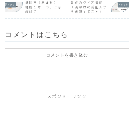
既往歴のある患
養の診断書をいた
通院日（皮膚科）
いつ左遷されても
最近のクイズ番組
場がどう動
者）に対しては慎
だき、職場へ提出
おかしくない状況
すでに休職
通院１年、ついに治
（高学歴の芸能人か
重投与とされてい
して７月１日まで
なので、人事がと
診断書を作
療終了
ら連想すること）
ます。現在、○○
病...
ても...
て...
内科クリニック
（糖尿病専門外
来）で...
コメントはこちら
コメントを書き込む
スポンサーリンク