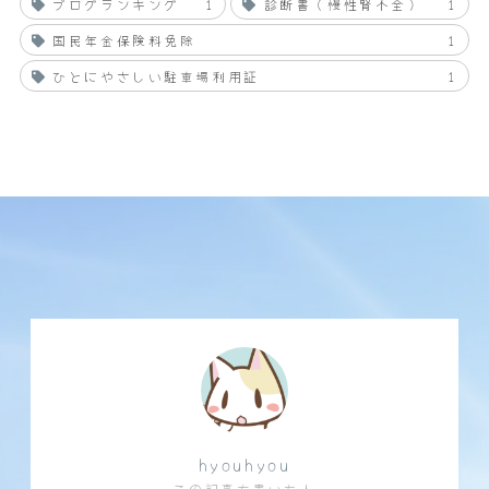
ブログランキング
1
診断書（慢性腎不全）
1
国民年金保険料免除
1
ひとにやさしい駐車場利用証
1
hyouhyou
この記事を書いた人