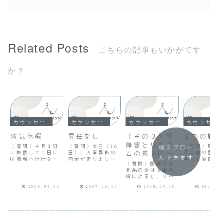
Related Posts
こちらの記事もいかがです
か？
カウンセリング
カウンセリング
カウンセリング
カウンセリング
病気休暇
昇任なし
（その３）腎
２つの診
障害とリチウ
（質問）４月１日
（質問）本日（16
（質問）職
横スクロー
に転勤して２日に
日）、人事異動の
ムの処方につ
司と妻の面
ルできます
は職場へ行けなく
内示がありまし
果を主治医
いて
（質問）医療用医
なり、急遽本日か
た。総括課長から
たところ、
薬品の添付文書情
かりつけの精神科
昇任の内申をして
長のほかに
報によると、リチ
へ行ってきまし
いたと伝えられて
の２つの診
ウムは、腎障害に
た。先生と相談し
いましたが、結
作成してく
2008.04.03
2007.03.17
2008.09.16
2009.
対しては禁忌（禁
たところ、「人生
局、昇任はしませ
ました。復
止）であり、リチ
にはいいときも悪
んでした。病気休
かどうかは
ウムの体内貯留を
いときもあるから
暇を３年で約８ヶ
決めてくだ
起こすおそれのあ
とにかく休め」と
月も取得してお
いわれまし
る患者（腎障害の
いわれて３ヶ月休
り、昇進どころか
当は主治医