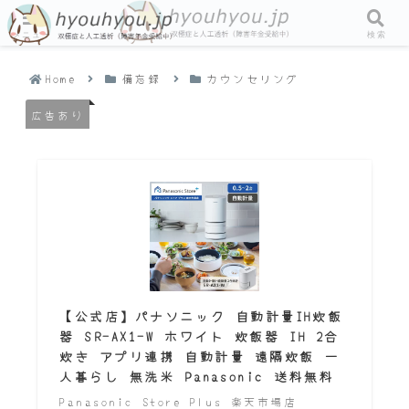
メニュー
検索
Home
備忘録
カウンセリング
広告あり
【公式店】パナソニック 自動計量IH炊飯
器 SR-AX1-W ホワイト 炊飯器 IH 2合
炊き アプリ連携 自動計量 遠隔炊飯 一
人暮らし 無洗米 Panasonic 送料無料
Panasonic Store Plus 楽天市場店