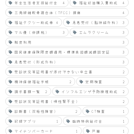
年金生活者支援給付金
4
福祉灯油購入費助成
4
三角線維軟骨複合体（TFCC）損傷
4
福祉タクシー助成券
4
急患受付（脳神経外科）
3
マル優（非課税）
3
エムラクリーム
3
制度利用
3
国民健康保険限度額適用・標準負担額減額認定証
3
急患受付（形成外科）
3
受診状況等証明書が添付できない申立書
2
精神保健福祉手帳
2
定期検査
2
請求書類一覧
2
インフルエンザ予防接種助成
2
受診状況等証明書（慢性腎不全）
2
診断書（双極性障害）
2
CT検査
1
記録アプリ
1
臨時特例給付金
1
マイナンバーカード
1
戸籍
1