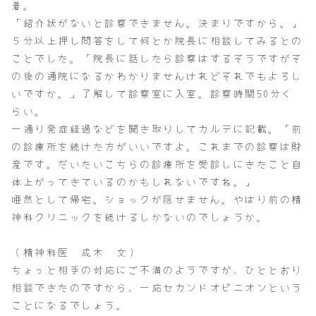
着。
「紹介状がないと診察できません。決まりですから。」
５分以上押し問答をして何とか院長に相談してみるとの
ことでした。「院長に話したら診察はするそうですがそ
の後の通院になるかわかりませんけれどそれでもよろし
いですか。」了解して診察室に入室。診察時間50分く
らい。
一通り発症経過などを聞き取りしてカルテに記載。「前
の診療所を続けた方がいいですよ。これまでの診察は財
産です。だいたいこちらの診療所を受診しにきたこと自
体上がってきているのかもしれないですね。」
唖然として帰宅。ショックが隠せません。やはり前の精
神科クリニックを続けるしかないのでしょうか。
（精神科医 成木 文）
ちょっと相手の対応にご不満のようですが、ひととおり
相談できたのですから、一応セカンドオピニオンという
ことになるでしょう。