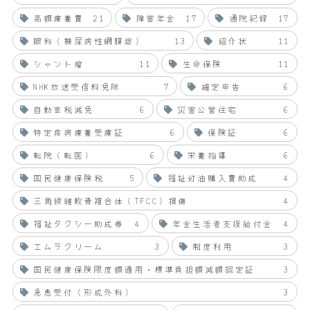
高額療養費
21
障害年金
17
通院記録
17
眼科（糖尿病性網膜症）
13
紹介状
11
シャント瘤
11
生命保険
11
NHK放送受信料免除
7
確定申告
6
自動車税減免
6
災害公営住宅
6
特定疾病療養受療証
6
保険証
6
転院（転医）
6
栄養指導
6
国民健康保険税
5
福祉灯油購入費助成
4
三角線維軟骨複合体（TFCC）損傷
4
福祉タクシー助成券
4
年金生活者支援給付金
4
エムラクリーム
3
制度利用
3
国民健康保険限度額適用・標準負担額減額認定証
3
急患受付（形成外科）
3