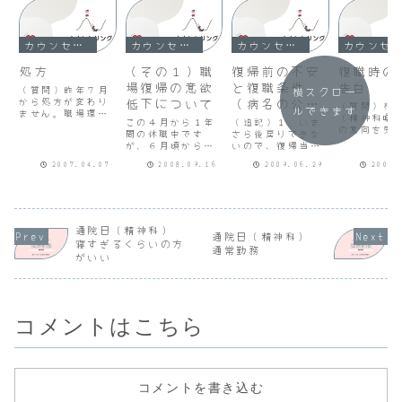
カウンセリング
カウンセリング
カウンセリング
カウンセリング
処方
（その１）職
復帰前の不安
復職時の
場復帰の意欲
と復職条件
告白
（質問）昨年７月
横スクロー
から処方が変わり
低下について
（病名の公表
（質問）相
ルできます
ません。職場環境
と謝罪）
（精神科嘱
この４月から１年
（追記）１ いま
が変わりウツっぽ
の意向を受
間の休職中です
（２）
さら後戻りできな
いと話しても、少
場上司が復
が、６月頃から躁
いので、復帰当初
し躁に傾いている
件として提
状態になり始め、
からフルタイムで
ようだと話して
相談員と妻
2007.04.07
2008.09.16
2009.06.29
2009.
これまでに経験し
頑張ります。２
も、いつも処方が
が行われま
たことがない躁状
上司へ書面を提出
変わりません。主
復職判定権
態の症状の中で、
すれば同僚全員に
治医を信頼しても
い相談員が
職場などへ投書
回覧されたり、貼
いいものでしょう
務を守らず
（メール）を行っ
り出されると思い
か。それとも転院
司と連絡を
たり、外出中に攻
ます。謝罪は誠意
すべきでしょう
通院日（精神科）
って産業医
通院日（精神科）
撃的な正義感を発
をもって行うつも
か。年齢 43歳通
寝すぎるくらいの方
に振る舞っ
通常勤務
揮してあちこちで
りですが、病名の
院歴 2004.7...
がいい
す。相談員
喧嘩することもあ
公表には少し抵抗
期休暇は悪
りましたが、徐々
があり気が重いで
休...
に躁状態のピーク
す。（回答）闇
を降...
の...
コメントはこちら
コメントを書き込む