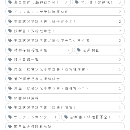
急患受付（脳神経外科）
3
マル優（非課税）
3
インフルエンザ予防接種助成
2
受診状況等証明書（慢性腎不全）
2
診断書（双極性障害）
2
受診状況等証明書が添付できない申立書
2
精神保健福祉手帳
2
定期検査
2
請求書類一覧
2
病歴・就労状況等申立書（双極性障害）
1
低所得者世帯支援給付金
1
病歴・就労状況等申立書（慢性腎不全）
1
顔面神経麻痺
1
受診状況等証明書（双極性障害）
1
ブログランキング
1
診断書（慢性腎不全）
1
国民年金保険料免除
1