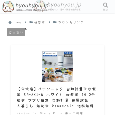
メニュー
検索
Home
備忘録
カウンセリング
広告あり
【公式店】パナソニック 自動計量IH炊飯
器 SR-AX1-W ホワイト 炊飯器 IH 2合
炊き アプリ連携 自動計量 遠隔炊飯 一
人暮らし 無洗米 Panasonic 送料無料
Panasonic Store Plus 楽天市場店