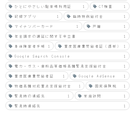
ひとにやさしい駐車場利用証
1
CT検査
1
記録アプリ
1
臨時特例給付金
1
マイナンバーカード
1
戸籍
1
年金請求の遅延に関する申立書
1
身体障害者手帳
1
重度医療費受給者証（透析）
1
Google Search Console
1
電力・ガス・食料品等価格高騰緊急支援給付金
1
重度医療費受給者証
1
Google AdSense
1
物価高騰対応重点支援給付金
1
国民保険税
1
緊急時の連絡先
1
家庭訪問
1
緊急時連絡先
1