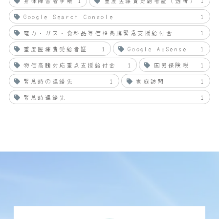
身体障害者手帳
1
重度医療費受給者証（透析）
1
Google Search Console
1
電力・ガス・食料品等価格高騰緊急支援給付金
1
重度医療費受給者証
1
Google AdSense
1
物価高騰対応重点支援給付金
1
国民保険税
1
緊急時の連絡先
1
家庭訪問
1
緊急時連絡先
1