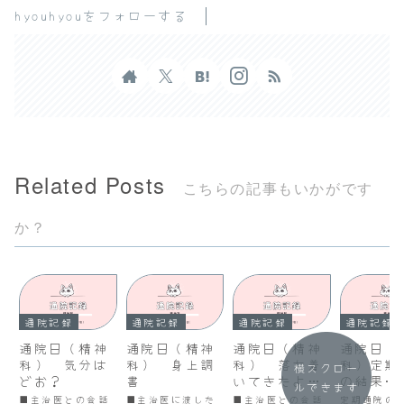
hyouhyouをフォローする
Related Posts
こちらの記事もいかがです
か？
通院記録
通院記録
通院記録
通院記録
通院日（精神
通院日（精神
通院日（精神
通院日（
科） 気分は
科） 身上調
科） 落ち着
科）定期
横スクロー
どお？
書
いてきたよう
の結果
ルできます
だな
（R6.10
■主治医との会話
■主治医に渡した
■主治医との会話
定期通院の