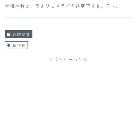
※精神科というよりもメタボの診察ですね。ふぅ。
通院記録
精神科
スポンサーリンク