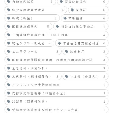
自動車税減免
6
災害公営住宅
6
特定疾病療養受療証
6
保険証
6
転院（転医）
6
栄養指導
6
国民健康保険税
5
福祉灯油購入費助成
4
三角線維軟骨複合体（TFCC）損傷
4
福祉タクシー助成券
4
年金生活者支援給付金
4
エムラクリーム
3
制度利用
3
国民健康保険限度額適用・標準負担額減額認定証
3
急患受付（形成外科）
3
急患受付（脳神経外科）
3
マル優（非課税）
3
インフルエンザ予防接種助成
2
受診状況等証明書（慢性腎不全）
2
診断書（双極性障害）
2
受診状況等証明書が添付できない申立書
2