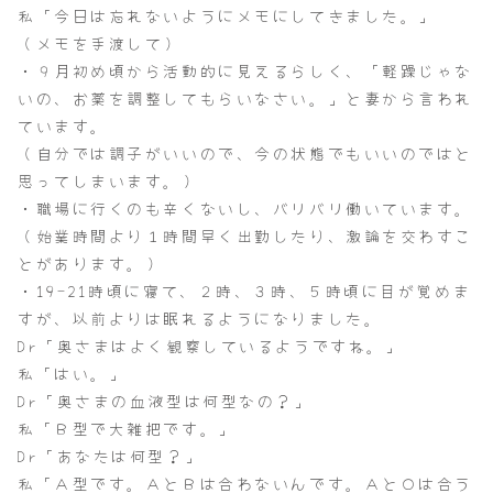
私「今日は忘れないようにメモにしてきました。」
（メモを手渡して）
・９月初め頃から活動的に見えるらしく、「軽躁じゃな
いの、お薬を調整してもらいなさい。」と妻から言われ
ています。
（自分では調子がいいので、今の状態でもいいのではと
思ってしまいます。）
・職場に行くのも辛くないし、バリバリ働いています。
（始業時間より１時間早く出勤したり、激論を交わすこ
とがあります。）
・19-21時頃に寝て、２時、３時、５時頃に目が覚めま
すが、以前よりは眠れるようになりました。
Dr「奥さまはよく観察しているようですね。」
私「はい。」
Dr「奥さまの血液型は何型なの？」
私「Ｂ型で大雑把です。」
Dr「あなたは何型？」
私「Ａ型です。ＡとＢは合わないんです。ＡとＯは合う