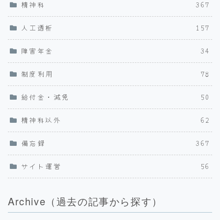
精神科
367
人工透析
157
障害年金
34
制度利用
78
給付金・減免
50
精神科以外
62
備忘録
367
サイト運営
56
Archive（過去の記事から探す）