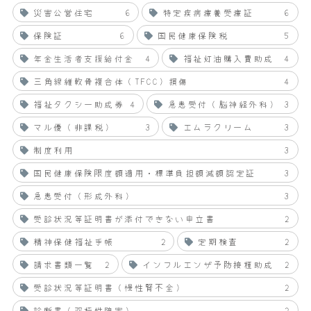
災害公営住宅
6
特定疾病療養受療証
6
保険証
6
国民健康保険税
5
年金生活者支援給付金
4
福祉灯油購入費助成
4
三角線維軟骨複合体（TFCC）損傷
4
福祉タクシー助成券
4
急患受付（脳神経外科）
3
マル優（非課税）
3
エムラクリーム
3
制度利用
3
国民健康保険限度額適用・標準負担額減額認定証
3
急患受付（形成外科）
3
受診状況等証明書が添付できない申立書
2
精神保健福祉手帳
2
定期検査
2
請求書類一覧
2
インフルエンザ予防接種助成
2
受診状況等証明書（慢性腎不全）
2
診断書（双極性障害）
2