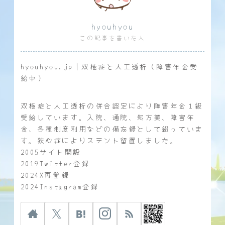
hyouhyou
この記事を書いた人
hyouhyou.jp｜双極症と人工透析（障害年金受
給中）
双極症と人工透析の併合認定により障害年金１級
受給しています。入院、通院、処方薬、障害年
金、各種制度利用などの備忘録として綴っていま
す。狭心症によりステント留置しました。
2005サイト開設
2019Twitter登録
2024X再登録
2024Instagram登録