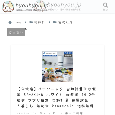
メニュー
検索
Home
精神科
通院記録
広告あり
【公式店】パナソニック 自動計量IH炊飯
器 SR-AX1-W ホワイト 炊飯器 IH 2合
炊き アプリ連携 自動計量 遠隔炊飯 一
人暮らし 無洗米 Panasonic 送料無料
Panasonic Store Plus 楽天市場店