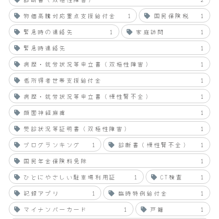
物価高騰対応重点支援給付金
1
国民保険税
1
緊急時の連絡先
1
家庭訪問
1
緊急時連絡先
1
病歴・就労状況等申立書（双極性障害）
1
低所得者世帯支援給付金
1
病歴・就労状況等申立書（慢性腎不全）
1
顔面神経麻痺
1
受診状況等証明書（双極性障害）
1
ブログランキング
1
診断書（慢性腎不全）
1
国民年金保険料免除
1
ひとにやさしい駐車場利用証
1
CT検査
1
記録アプリ
1
臨時特例給付金
1
マイナンバーカード
1
戸籍
1