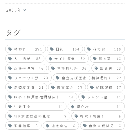
2005年
タグ
精神科
291
日記
184
備忘録
118
人工透析
88
サイト運営
52
処方薬
46
双極性障害
46
精神科以外
38
診断書
23
リハビリ出勤
23
自立支援医療（精神通院）
22
高額療養費
21
障害年金
17
通院記録
17
眼科（糖尿病性網膜症）
13
シャント瘤
11
生命保険
11
紹介状
11
NHK放送受信料免除
7
転院（転医）
6
栄養指導
6
確定申告
6
自動車税減免
6