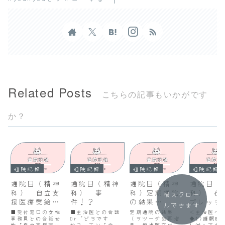
Related Posts
こちらの記事もいかがです
か？
通院記録
通院記録
通院記録
通院記録
通院日（精神
通院日（精神
通院日（精神
通院日（
科） 自立支
科） 事
科）定期通院
科） 仕
横スクロー
援医療受給者
件！？
の結果
プレッシ
ルできます
証の更新時期
（2026/6/11
■受付窓口の女性
■主治医との会話
定期通院の結果
＜主治医へ
事務員との会話女
Dr「どうです
）、ラツーダ
（ラツーダ錠再増
◆1)睡眠時
性「自立支援医療
か？」モン「今週
量、担当医交代予
し減ってき