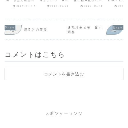
錠再増量、担
受給者証の更新時
火曜日に事件があ
定）８時10分頃に
す。日によ
当医交代予
2007.01.19
2008.05.30
2026.06.11
2005.
期になりましたの
ったんですよ。」
病院到着。１階受
があります
で、診断書を作成
Dr「事件！？どう
付機はすいていま
週 8.0ｈ（
定）
します。3,150円
したの？」モン
した。受付番号は
ｈ、昼1.0
いただきますが、
「私が悪いところ
120番台。４階外
今週 7.0
よろしいです
もあるんで
来窓口の受付は
6.0ｈ、昼1
か。」私「は
す・・・。」
9:30までの方が順
◆2)夢をみ
通院持参メモ 薬を
局長との面談
い。」女性「この
Dr「まぁ。夫婦喧
番に呼ばれた後、
多くなりま
調整
クリニックで診断
嘩はどこでもある
予約時間9:30～
ほとんどが
書を作るのは初め
からな。どうした
10:00のため、
夢です。◆3
てですね。緑の手
のそんなにショボ
「まだ呼ばれてい
や夜にテレ.
帳（精神障害者保
ンとして。」モン
ない方」...
健福...
「大変だっ...
コメントはこちら
コメントを書き込む
スポンサーリンク