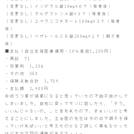
（変更なし）インデラル錠10mg×６Ｔ（毎食後）
（変更なし）アルダクトンＡ錠×３Ｔ（毎食後）
（変更なし）ユペラニコチネート100mg×３Ｔ（毎食
後）
（変更なし）ベザトールＳＲ錠200mg×２Ｔ（朝夕食
後）
■支払（自立支援医療適用・10％負担1,200円）
・再診 71
・投薬料 1,338
・その他 360
・保険点数合計 1,769
・支払額 2,900円
※抗うつ薬が減薬になると思っていたので拍子抜けして
しまいました。自宅に戻ってモンに話したら、「そう。
いいんじゃないの。」と言われたので、まぁいいかと考
えることにしました。主治医の先生は今の位で調子を保
っていければいいと考えたのかな？詳しく尋ねなかった
けどまた次回の通院があるさ・・・。