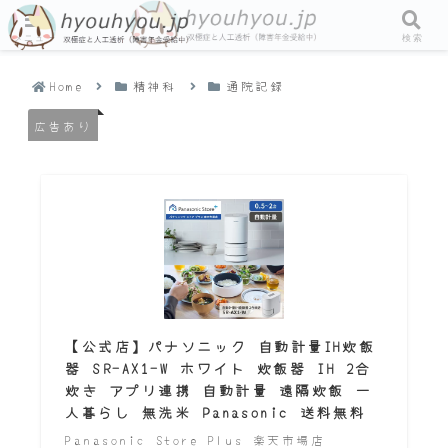
メニュー
検索
Home
精神科
通院記録
広告あり
【公式店】パナソニック 自動計量IH炊飯
器 SR-AX1-W ホワイト 炊飯器 IH 2合
炊き アプリ連携 自動計量 遠隔炊飯 一
人暮らし 無洗米 Panasonic 送料無料
Panasonic Store Plus 楽天市場店