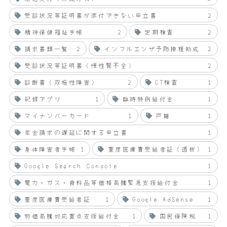
受診状況等証明書が添付できない申立書
2
精神保健福祉手帳
2
定期検査
2
請求書類一覧
2
インフルエンザ予防接種助成
2
受診状況等証明書（慢性腎不全）
2
診断書（双極性障害）
2
CT検査
1
記録アプリ
1
臨時特例給付金
1
マイナンバーカード
1
戸籍
1
年金請求の遅延に関する申立書
1
身体障害者手帳
1
重度医療費受給者証（透析）
1
Google Search Console
1
電力・ガス・食料品等価格高騰緊急支援給付金
1
重度医療費受給者証
1
Google AdSense
1
物価高騰対応重点支援給付金
1
国民保険税
1