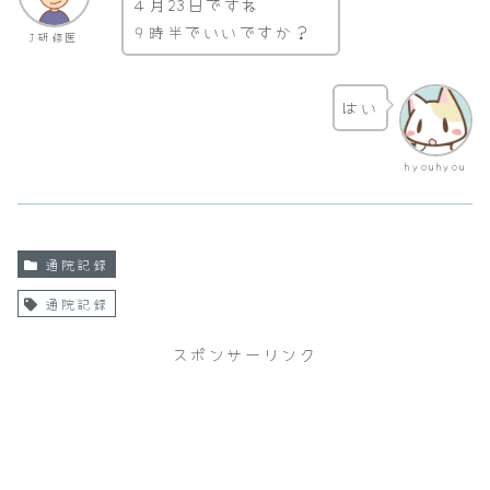
４月23日ですね
９時半でいいですか？
J研修医
はい
hyouhyou
通院記録
通院記録
スポンサーリンク