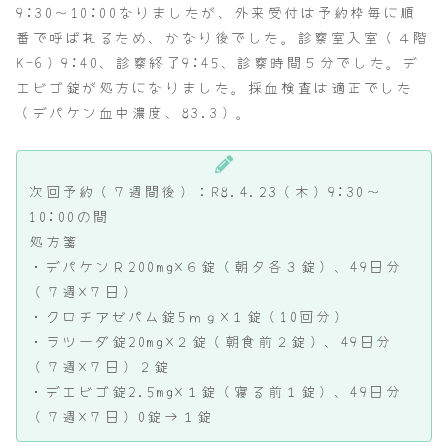
9:30～10:00なりましたが、外来受付は予約枠毎に順
番で呼ばれるため、かなり後でした。診察室入室（４階
K-6）9:40、診察終了9:45、診察時間５分でした。デ
エビゴ錠が処方になりました。採血検査は適正でした
（デパケン血中濃度、83.3）。
次回予約（７週間後）：R8.4.23（木）9:30～
10:00の間
処方箋
・デパケンＲ200mg×６錠（朝夕各３錠）、49日分
（７週×７日）
・クロチアゼパム錠5ｍｇ×１錠（10回分）
・ラツーダ錠20mg×２錠（朝食前２錠）、49日分
（７週×７日）２錠
・デエビゴ錠2.5mg×１錠（寝る前１錠）、49日分
（７週×７日）0錠→１錠