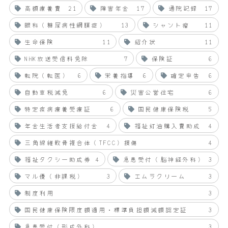
高額療養費
21
障害年金
17
通院記録
17
眼科（糖尿病性網膜症）
13
シャント瘤
11
生命保険
11
紹介状
11
NHK放送受信料免除
7
保険証
6
転院（転医）
6
栄養指導
6
確定申告
6
自動車税減免
6
災害公営住宅
6
特定疾病療養受療証
6
国民健康保険税
5
年金生活者支援給付金
4
福祉灯油購入費助成
4
三角線維軟骨複合体（TFCC）損傷
4
福祉タクシー助成券
4
急患受付（脳神経外科）
3
マル優（非課税）
3
エムラクリーム
3
制度利用
3
国民健康保険限度額適用・標準負担額減額認定証
3
急患受付（形成外科）
3