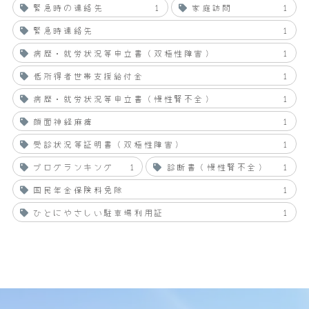
緊急時の連絡先
1
家庭訪問
1
緊急時連絡先
1
病歴・就労状況等申立書（双極性障害）
1
低所得者世帯支援給付金
1
病歴・就労状況等申立書（慢性腎不全）
1
顔面神経麻痺
1
受診状況等証明書（双極性障害）
1
ブログランキング
1
診断書（慢性腎不全）
1
国民年金保険料免除
1
ひとにやさしい駐車場利用証
1