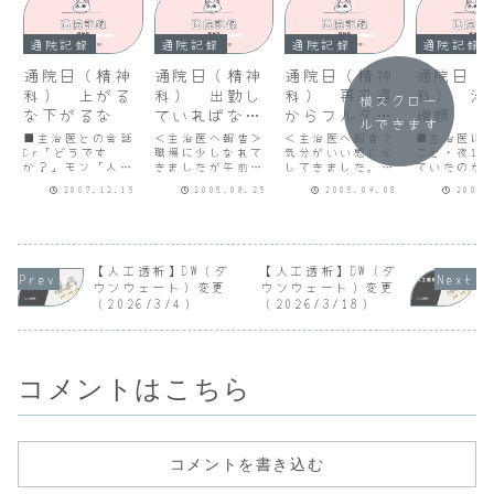
通院記録
通院記録
通院記録
通院記録
通院日（精神
通院日（精神
通院日（精神
通院日（
科） 上がる
科） 出勤し
科） 再来週
科） 治
横スクロー
な下がるな
ていればなれ
からフルタイ
増額
ルできます
ます
ム
■主治医との会話
＜主治医へ報告＞
＜主治医へ報告＞
■主治医に
Dr「どうです
職場に少しなれて
気分がいい感じが
こと・夜18
か？」モン「人事
きましたが午前中
してきました。仕
ていたのが、
異動の課長面談が
で限界という感じ
事はすべてこなし
半頃になり
2007.12.15
2005.08.25
2005.09.08
2006.
終わって、少しは
です。与えられた
てきています。仕
た。・深夜
しゃいでるみたい
仕事はすべてこな
事は忙しいときも
間おきに目
です。上がったと
してきています。
あります。13時間
ますが、前
いうほどではな
休日や平日の午後
も寝てしまったと
です。・妻
く、コントロール
に疲れて昼寝した
きがあります。昼
をしました
できているようで
ことがあります。
寝も４日しまし
昨日午後か
【人工透析】DW（ダ
【人工透析】DW（ダ
す。上がるな、下
寝だめした分を除
た。＜睡眠時間
を取りまし
ウンウェート）変更
ウンウェート）変更
がるなって感じで
くと睡眠時間は７
＞・先週 8.5ｈ
昨日は20時
（2026/3/4）
（2026/3/18）
す。」Dr「上がる
時間半くらいで
（夜8.5ｈ、昼0.0
で残業しま
な、下がるなか、
す。・先週9.5ｈ
ｈ）・今週 10.5
■主治医コ
そうだね。ところ
（夜8.5ｈ、昼...
ｈ（夜...
ト・全体的
で...
は...
コメントはこちら
コメントを書き込む