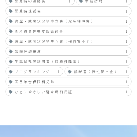
緊急時の連絡先
1
家庭訪問
1
緊急時連絡先
1
病歴・就労状況等申立書（双極性障害）
1
低所得者世帯支援給付金
1
病歴・就労状況等申立書（慢性腎不全）
1
顔面神経麻痺
1
受診状況等証明書（双極性障害）
1
ブログランキング
1
診断書（慢性腎不全）
1
国民年金保険料免除
1
ひとにやさしい駐車場利用証
1