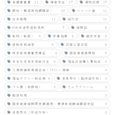
高額療養費
21
障害年金
17
通院記録
17
眼科（糖尿病性網膜症）
13
シャント瘤
11
生命保険
11
紹介状
11
NHK放送受信料免除
7
保険証
6
転院（転医）
6
栄養指導
6
確定申告
6
自動車税減免
6
災害公営住宅
6
特定疾病療養受療証
6
国民健康保険税
5
年金生活者支援給付金
4
福祉灯油購入費助成
4
三角線維軟骨複合体（TFCC）損傷
4
福祉タクシー助成券
4
急患受付（脳神経外科）
3
マル優（非課税）
3
エムラクリーム
3
制度利用
3
国民健康保険限度額適用・標準負担額減額認定証
3
急患受付（形成外科）
3