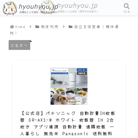
メニュー
検索
Home
制度利用
自立支援医療（精神通
院）
広告あり
【公式店】パナソニック 自動計量IH炊飯
器 SR-AX1-W ホワイト 炊飯器 IH 2合
炊き アプリ連携 自動計量 遠隔炊飯 一
人暮らし 無洗米 Panasonic 送料無料