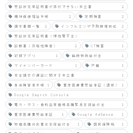
受診状況等証明書が添付できない申立書
2
精神保健福祉手帳
2
定期検査
2
請求書類一覧
2
インフルエンザ予防接種助成
2
受診状況等証明書（慢性腎不全）
2
診断書（双極性障害）
2
CT検査
1
記録アプリ
1
臨時特例給付金
1
マイナンバーカード
1
戸籍
1
年金請求の遅延に関する申立書
1
身体障害者手帳
1
重度医療費受給者証（透析）
1
Google Search Console
1
電力・ガス・食料品等価格高騰緊急支援給付金
1
重度医療費受給者証
1
Google AdSense
1
物価高騰対応重点支援給付金
1
国民保険税
1