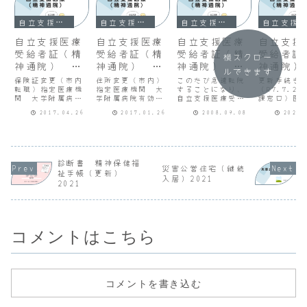
自立支援医療（精神通院）
自立支援医療（精神通院）
自立支援医療（精神通院）
自立支援医療（精神通院）
自立支援医療
自立支援医療
自立支援医療
自立支援
受給者証（精
受給者証（精
受給者証（精
受給者証
横スクロー
神通院） 更
神通院） 更
神通院） 転
神通院）
ルできます
新手続き
新手続き
院手続き完了
新手続き
保険証変更（市内
住所変更（市内）
このたび急遽転院
更新手続き
転職）指定医療機
指定医療機関 大
することになり、
（2025）
（R7.7.2
関 大学附属病院
学附属病院有効期
自立支援医療受給
課窓口）医
（7/24
有効期間
間 H28.9.9
者証の指定医療機
（２年目）
10/6受
2017.04.26
2017.01.26
2008.09.08
2025.
H28.1.26～
～H29.5.31
関及び薬局の変更
医療機関：
H29.5.31
手続きを行いまし
属病院・有
た。７月25日
間：R5.9.
（金）の夕方に転
H7.8.31
院先が決まり、市
後：医療用
役所には夕方５時
目、R7.9.
診断書 精神保健福
災害公営住宅（継続
過ぎに到着。ぎり
8.31）・
祉手帳（更新）
入居）2021
ぎりでした。当
上限額：月
2021
面、届け出印を押
5,000円添
印したコピーを渡
（更新２年
されました。黄色
め診断書..
い本...
コメントはこちら
コメントを書き込む