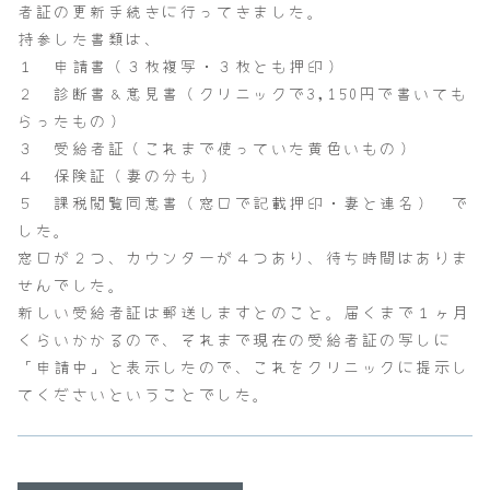
者証の更新手続きに行ってきました。
持参した書類は、
１ 申請書（３枚複写・３枚とも押印）
２ 診断書＆意見書（クリニックで3,150円で書いても
らったもの）
３ 受給者証（これまで使っていた黄色いもの）
４ 保険証（妻の分も）
５ 課税閲覧同意書（窓口で記載押印・妻と連名） で
した。
窓口が２つ、カウンターが４つあり、待ち時間はありま
せんでした。
新しい受給者証は郵送しますとのこと。届くまで１ヶ月
くらいかかるので、それまで現在の受給者証の写しに
「申請中」と表示したので、これをクリニックに提示し
てくださいということでした。