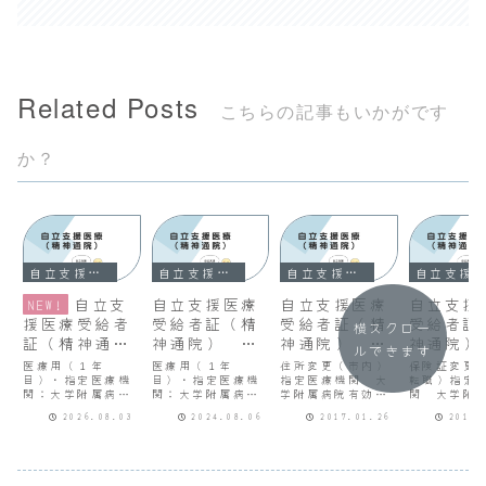
Related Posts
こちらの記事もいかがです
か？
自立支援医療（精神通院）
自立支援医療（精神通院）
自立支援医療（精神通院）
自立支援医療（精神通院）
自立支
自立支援医療
自立支援医療
自立支援
NEW!
援医療受給者
受給者証（精
受給者証（精
受給者証
横スクロー
証（精神通
神通院） 更
神通院） 更
神通院）
ルできます
院） 更新手
新手続き
新手続き
新手続き
医療用（１年
医療用（１年
住所変更（市内）
保険証変更
続き
目）・指定医療機
目）・指定医療機
指定医療機関 大
転職）指定
関：大学附属病
関：大学附属病
学附属病院有効期
関 大学附
院・有効期間：
院・有効期間：
間 H28.9.9
有効期
2026.08.03
2024.08.06
2017.01.26
2017.
R7.9.1～
R5.9.1～
～H29.5.31
H28.1.26
H8.8.31（更新
H6.8.31（更新
H29.5.31
後：医療用２年
後：医療用２年
目、R8.9.1～
目、R6.9.1～
R9.8.31）・自己
R7.8.31）・自己