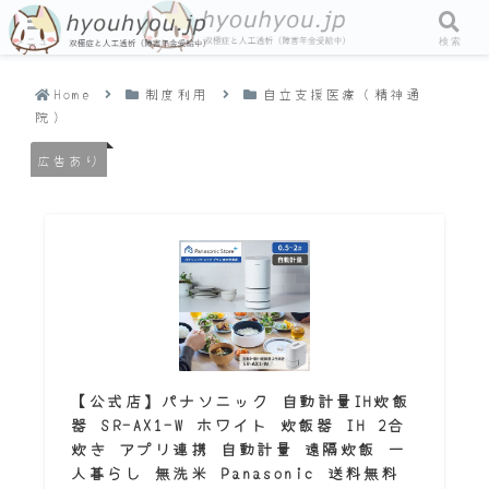
メニュー
検索
Home
制度利用
自立支援医療（精神通
院）
広告あり
【公式店】パナソニック 自動計量IH炊飯
器 SR-AX1-W ホワイト 炊飯器 IH 2合
炊き アプリ連携 自動計量 遠隔炊飯 一
人暮らし 無洗米 Panasonic 送料無料