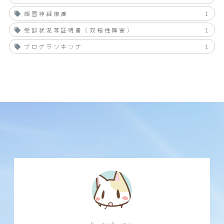
顔面神経麻痺
1
受診状況等証明書（双極性障害）
1
ブログランキング
1