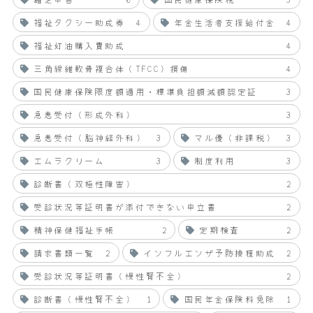
福祉タクシー助成券
4
年金生活者支援給付金
4
福祉灯油購入費助成
4
三角線維軟骨複合体（TFCC）損傷
4
国民健康保険限度額適用・標準負担額減額認定証
3
急患受付（形成外科）
3
急患受付（脳神経外科）
3
マル優（非課税）
3
エムラクリーム
3
制度利用
3
診断書（双極性障害）
2
受診状況等証明書が添付できない申立書
2
精神保健福祉手帳
2
定期検査
2
請求書類一覧
2
インフルエンザ予防接種助成
2
受診状況等証明書（慢性腎不全）
2
診断書（慢性腎不全）
1
国民年金保険料免除
1