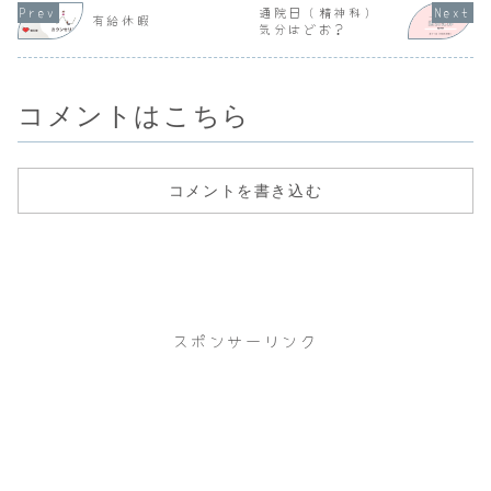
負担上限額：月額
負担上限額：月額
通院日（精神科）
有給休暇
5,000円更新手続
5,000円更新手続
気分はどお？
き（３ヶ月程度必
きを終えました、
要）・R8.8.3申請
３ヶ月以上かかり
書提出（更新）予
ました10/16に決
定・R...
定？…ち...
コメントはこちら
コメントを書き込む
スポンサーリンク