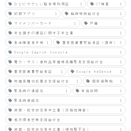
ひとにやさしい駐車場利用証
1
CT検査
1
記録アプリ
1
臨時特例給付金
1
マイナンバーカード
1
戸籍
1
年金請求の遅延に関する申立書
1
身体障害者手帳
1
重度医療費受給者証（透析）
1
Google Search Console
1
電力・ガス・食料品等価格高騰緊急支援給付金
1
重度医療費受給者証
1
Google AdSense
1
物価高騰対応重点支援給付金
1
国民保険税
1
緊急時の連絡先
1
家庭訪問
1
緊急時連絡先
1
病歴・就労状況等申立書（双極性障害）
1
低所得者世帯支援給付金
1
病歴・就労状況等申立書（慢性腎不全）
1