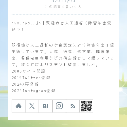
hyouhyou
この記事を書いた人
hyouhyou.jp｜双極症と人工透析（障害年金受
給中）
双極症と人工透析の併合認定により障害年金１級
受給しています。入院、通院、処方薬、障害年
金、各種制度利用などの備忘録として綴っていま
す。狭心症によりステント留置しました。
2005サイト開設
2019Twitter登録
2024X再登録
2024Instagram登録