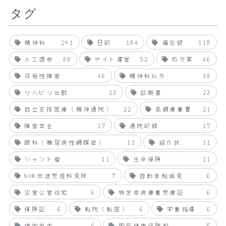
タグ
精神科
291
日記
184
備忘録
118
人工透析
88
サイト運営
52
処方薬
46
双極性障害
46
精神科以外
38
リハビリ出勤
23
診断書
23
自立支援医療（精神通院）
22
高額療養費
21
障害年金
17
通院記録
17
眼科（糖尿病性網膜症）
13
紹介状
11
シャント瘤
11
生命保険
11
NHK放送受信料免除
7
自動車税減免
6
災害公営住宅
6
特定疾病療養受療証
6
保険証
6
転院（転医）
6
栄養指導
6
確定申告
6
国民健康保険税
5