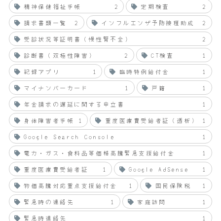
精神保健福祉手帳
2
定期検査
2
請求書類一覧
2
インフルエンザ予防接種助成
2
受診状況等証明書（慢性腎不全）
2
診断書（双極性障害）
2
CT検査
1
記録アプリ
1
臨時特例給付金
1
マイナンバーカード
1
戸籍
1
年金請求の遅延に関する申立書
1
身体障害者手帳
1
重度医療費受給者証（透析）
1
Google Search Console
1
電力・ガス・食料品等価格高騰緊急支援給付金
1
重度医療費受給者証
1
Google AdSense
1
物価高騰対応重点支援給付金
1
国民保険税
1
緊急時の連絡先
1
家庭訪問
1
緊急時連絡先
1