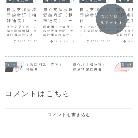
自立支援医療（精神通院）
自立支援医療（精神通院）
自立支援医療（精神通院）
自立支援医療（精神通院）
自立支援医療
自立支援医療
自立支援医療
障害者自
受給者証（精
受給者証（精
受給者証の交
援医療受
横スクロー
神通院） 更
神通院） 更
付
証の更新
ルできます
新手続き
新手続き
住所変更（市内）
医療用（２年目）
次のとおり郵送で
市役所から
指定医療機関 大
指定医療機関 大
受給者証が届きま
自立支援医
学附属病院有効期
学附属病院有効期
し
者証の更新
間 H28.9.9
間 H29.6.1
た。
について文
2017.01.26
2018.03.14
2009.03.13
2007.
～H29.5.31
～H30.5.31（変
きまし
更後：H30.6.1
事 務 連
た
～）診断書添付
絡
事 務 
平成21年３月11
日 申請者各
主治医回診（内科）
紹介状（精神科）
位
成19年12
転院先
診療情報提供書
○○市保
自立支援医
健福祉部障害福祉
者証所持者
課 自立支援
医療受給者証の交
○○市
付について（お
福祉部障..
コメントはこちら
知...
コメントを書き込む