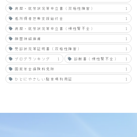
病歴・就労状況等申立書（双極性障害）
1
低所得者世帯支援給付金
1
病歴・就労状況等申立書（慢性腎不全）
1
顔面神経麻痺
1
受診状況等証明書（双極性障害）
1
ブログランキング
1
診断書（慢性腎不全）
1
国民年金保険料免除
1
ひとにやさしい駐車場利用証
1