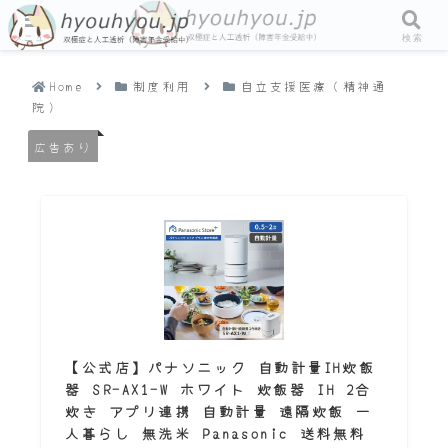
メニュー
検索
Home
制度利用
自立支援医療（精神通
院）
広告あり
【公式店】パナソニック 自動計量IH炊飯
器 SR-AX1-W ホワイト 炊飯器 IH 2合
炊き アプリ連携 自動計量 遠隔炊飯 一
人暮らし 無洗米 Panasonic 送料無料