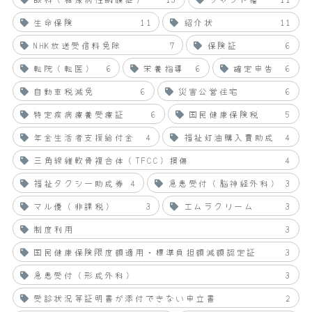
生命保険
11
紹介状
11
NHK放送受信料免除
7
保険証
6
転院（転医）
6
栄養指導
6
確定申告
6
自動車税減免
6
災害公営住宅
6
特定疾病療養受療証
6
国民健康保険税
5
年金生活者支援給付金
4
福祉灯油購入費助成
4
三角線維軟骨複合体（TFCC）損傷
4
福祉タクシー助成券
4
急患受付（脳神経外科）
3
マル優（非課税）
3
エムラクリーム
3
制度利用
3
国民健康保険限度額適用・標準負担額減額認定証
3
急患受付（形成外科）
3
受診状況等証明書が添付できない申立書
2