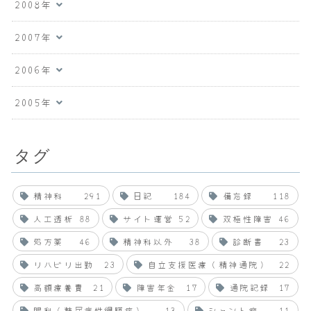
2008年
2007年
2006年
2005年
タグ
精神科
291
日記
184
備忘録
118
人工透析
88
サイト運営
52
双極性障害
46
処方薬
46
精神科以外
38
診断書
23
リハビリ出勤
23
自立支援医療（精神通院）
22
高額療養費
21
障害年金
17
通院記録
17
眼科（糖尿病性網膜症）
13
シャント瘤
11