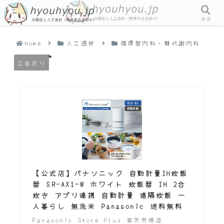
メニュー
検索
Home
人工透析
循環器内科・糖代謝内科
広告あり
【公式店】パナソニック 自動計量IH炊飯
器 SR-AX1-W ホワイト 炊飯器 IH 2合
炊き アプリ連携 自動計量 遠隔炊飯 一
人暮らし 無洗米 Panasonic 送料無料
Panasonic Store Plus 楽天市場店