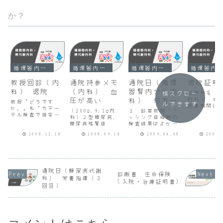
か？
循環器内科・糖代謝内科
循環器内科・糖代謝内科
循環器内科・糖代謝内科
循環器内科・糖代謝内科
教授回診（内
通院持参メモ
通院日（循環
退院証明
科） 退院
（内科） 血
器腎内分泌内
診療科名 
横スクロー
圧が高い
科） 処方調
内科１ 当
教授「どうです
ルできます
医療機関に
か。」私「カテー
整
（2008.9.18内
１ 診察教授「ク
入院年月日
テル検査で狭窄が
科）２型糖尿病、
ッシング症候群の
院年月日
三カ所ありました
糖尿病性腎症
検査結果はよかっ
年月日
が、血流はあり手
たようですね。」
21.03.2
術は不要とのこと
2008.12.18
2008.09.18
2009.04.08
2009.
私「はい。」教授
院年月日
でした。」教授
「血圧はどうです
21.03.2
「下垂体の腫れは
か。」私「入院中
該医療機関
CTで撮りました
にだんだん下がっ
る入院基本
か。」私「いい
てきたの薬の変更
定入院料を
え。」教授「血液
はありませんでし
通院日（糖尿病代謝
む。）の種
検査ですませたの
診断書 生命保険
た。」教授「自宅
算定期間（
科） 栄養指導（３
かな。」私
(入院・治療証明書)
ではどうです
る場合はそ
回目）
「・・・。退院後
か。」私「朝食前
記載の...
は前のクリニック
で190/120です。
へ戻るように...
さきほど測っ
た...
コメントはこちら