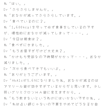
私「はい。」
Dr「ふらふらしませんか。」
私「おなかが減ってふらふらしています。」
Dr「食べているのに？」
私「1,600kcalを守って必ず食事をしているのです
が、慢性的におなかが減ってしまって・・・。」
Dr「今日は朝食は？」
私「食べずにきました。」
Dr「もうお昼すぎだけど大丈夫？」
私「かけもち受診なので時間がかかって・・・。おなか
減りました。」
Dr「次から食べてきてもいいよ。」
私「ありがとうございます。」
Dr「HbA1cが5.6%になりましたね。おなかが減るのは
アマリール錠が効きすぎているからだと思います。少し
弱いグリミクロンＨＡ錠に変えますから。」
私「もう飲まないというわけにはいかないですかね。」
Dr「私は占い師じゃないので薬をやめてどうなるか自