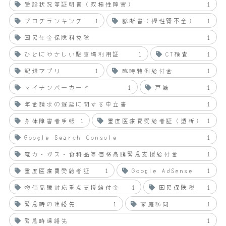
受診状況等証明書（双極性障害）
1
ブログランキング
1
診断書（慢性腎不全）
1
国民年金保険料免除
1
ひとにやさしい駐車場利用証
1
CT検査
1
記録アプリ
1
臨時特例給付金
1
マイナンバーカード
1
戸籍
1
年金請求の遅延に関する申立書
1
身体障害者手帳
1
重度医療費受給者証（透析）
1
Google Search Console
1
電力・ガス・食料品等価格高騰緊急支援給付金
1
重度医療費受給者証
1
Google AdSense
1
物価高騰対応重点支援給付金
1
国民保険税
1
緊急時の連絡先
1
家庭訪問
1
緊急時連絡先
1