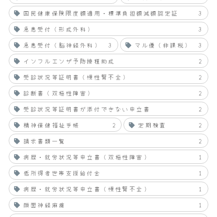
国民健康保険限度額適用・標準負担額減額認定証
3
急患受付（形成外科）
3
急患受付（脳神経外科）
3
マル優（非課税）
3
インフルエンザ予防接種助成
2
受診状況等証明書（慢性腎不全）
2
診断書（双極性障害）
2
受診状況等証明書が添付できない申立書
2
精神保健福祉手帳
2
定期検査
2
請求書類一覧
2
病歴・就労状況等申立書（双極性障害）
1
低所得者世帯支援給付金
1
病歴・就労状況等申立書（慢性腎不全）
1
顔面神経麻痺
1