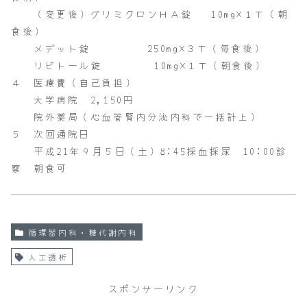
（変更後）グリミクロンＨＡ錠 10mg×１Ｔ（朝
食後）
メデット錠 250mg×３Ｔ（毎食後）
リピトール錠 10mg×１Ｔ（朝食後）
４ 医療費（自己負担）
大学病院 2,150円
院外薬局（心血管腎内分泌内科で一括計上）
５ 次回通院日
平成21年９月５日（土）8:45採血採尿 10:00診
察 朝食可
循環器内科・糖代謝内科
人工透析
スポンサーリンク