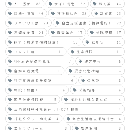
人工透析
88
サイト運営
52
処方薬
46
双極性障害
46
精神科以外
38
診断書
23
リハビリ出勤
23
自立支援医療（精神通院）
22
高額療養費
21
障害年金
17
通院記録
17
眼科（糖尿病性網膜症）
13
紹介状
11
シャント瘤
11
生命保険
11
NHK放送受信料免除
7
確定申告
6
自動車税減免
6
災害公営住宅
6
特定疾病療養受療証
6
保険証
6
転院（転医）
6
栄養指導
6
国民健康保険税
5
福祉灯油購入費助成
4
三角線維軟骨複合体（TFCC）損傷
4
福祉タクシー助成券
4
年金生活者支援給付金
4
エムラクリーム
3
制度利用
3