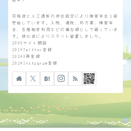
双極症と人工透析の併合認定により障害年金１級
受給しています。入院、通院、処方薬、障害年
金、各種制度利用などの備忘録として綴っていま
す。狭心症によりステント留置しました。
2005サイト開設
2019Twitter登録
2024X再登録
2024Instagram登録