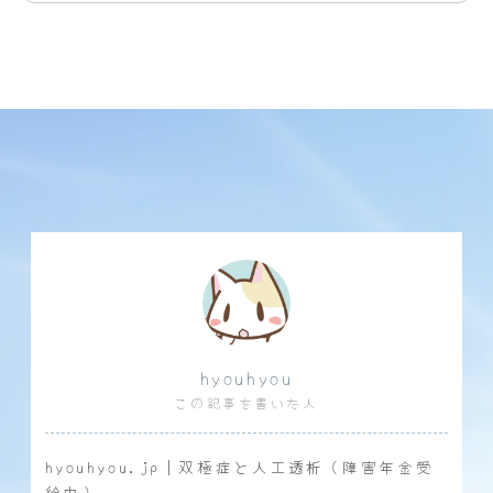
hyouhyou
この記事を書いた人
hyouhyou.jp｜双極症と人工透析（障害年金受
給中）