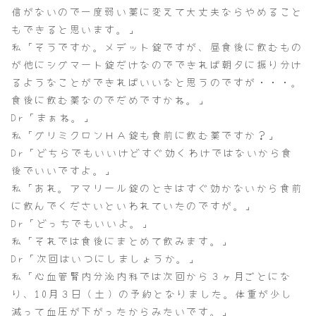
信がないので一度弱い薬に変えて大丈夫ならやめること
もできると思います。」
私「そうですか。メデット錠ですが、昼食後に飲むもの
が他にシグマート錠だけなのでできれば朝夕に振り分け
るようなことができればいいなと思うのですが・・・。
食後に飲む薬なのでだめですかね。」
Dr「まぁね。」
私「グリミクロンＨＡ錠も食前に飲む薬ですか？」
Dr「どちらでもいいけどすぐ効くわけではないから食
後でいいですよ。」
私「あれ。アマリール錠のときはすぐ効かないから食前
に飲んでくださいといわれていたのですが。」
Dr「どっちでもいいよ。」
私「それでは食後にまとめて飲みます。」
Dr「次回はいつにしましょうか。」
私「心血管腎内分泌内科では次回から３ヶ月ごとにな
り、10月３日（土）の予約となりました。体重が少し
減って血圧が下がったからみたいです。」