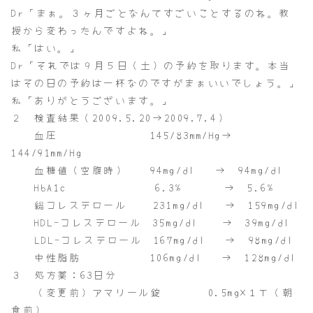
Dr「まぁ。３ヶ月ごとなんてすごいことするのね。教
授から変わったんですよね。」
私「はい。」
Dr「それでは９月５日（土）の予約を取ります。本当
はその日の予約は一杯なのですがまぁいいでしょう。」
私「ありがとうございます。」
２ 検査結果（2009.5.20→2009.7.4）
血圧 145/83mm/Hg→
144/91mm/Hg
血糖値（空腹時） 94mg/dl → 94mg/dl
HbA1c 6.3% → 5.6%
総コレステロール 231mg/dl → 159mg/dl
HDL-コレステロール 35mg/dl → 39mg/dl
LDL-コレステロール 167mg/dl → 98mg/dl
中性脂肪 106mg/dl → 128mg/dl
３ 処方薬：63日分
（変更前）アマリール錠 0.5mg×１Ｔ（朝
食前）