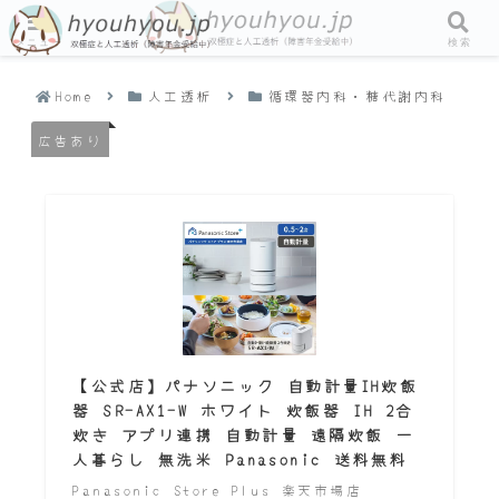
メニュー
検索
Home
人工透析
循環器内科・糖代謝内科
広告あり
【公式店】パナソニック 自動計量IH炊飯
器 SR-AX1-W ホワイト 炊飯器 IH 2合
炊き アプリ連携 自動計量 遠隔炊飯 一
人暮らし 無洗米 Panasonic 送料無料
Panasonic Store Plus 楽天市場店