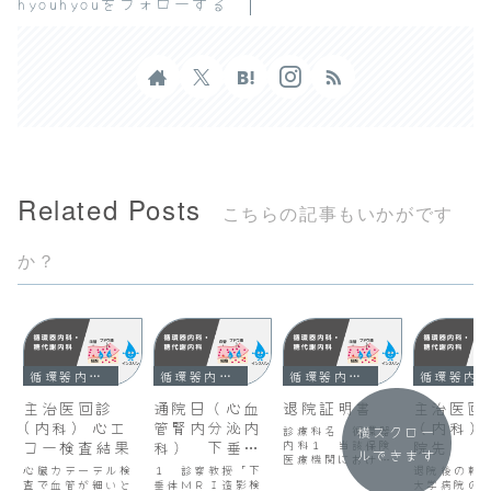
hyouhyouをフォローする
Related Posts
こちらの記事もいかがです
か？
循環器内科・糖代謝内科
循環器内科・糖代謝内科
循環器内科・糖代謝内科
循環器内科・糖代謝内科
主治医回診
通院日（心血
退院証明書
主治医回
(内科) 心エ
管腎内分泌内
（内科）
診療科名 循環器
横スクロー
コー検査結果
科） 下垂体
内科１ 当該保険
院先
ルできます
医療機関における
ＭＲＩ造影検
心臓カテーテル検
１ 診察教授「下
退院後の転
入院年月日及び退
査で血管が細いと
査の結果
垂体ＭＲＩ造影検
大学病院の
院年月日 入院