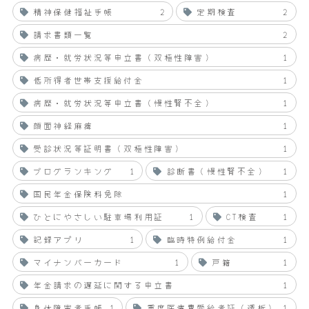
精神保健福祉手帳
2
定期検査
2
請求書類一覧
2
病歴・就労状況等申立書（双極性障害）
1
低所得者世帯支援給付金
1
病歴・就労状況等申立書（慢性腎不全）
1
顔面神経麻痺
1
受診状況等証明書（双極性障害）
1
ブログランキング
1
診断書（慢性腎不全）
1
国民年金保険料免除
1
ひとにやさしい駐車場利用証
1
CT検査
1
記録アプリ
1
臨時特例給付金
1
マイナンバーカード
1
戸籍
1
年金請求の遅延に関する申立書
1
身体障害者手帳
1
重度医療費受給者証（透析）
1