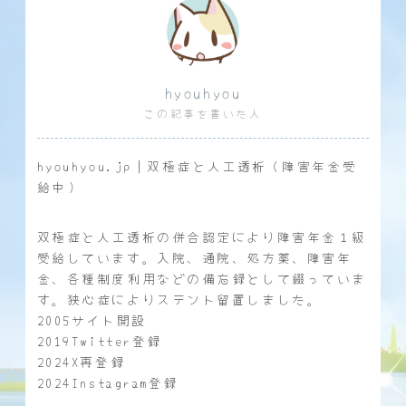
hyouhyou
この記事を書いた人
hyouhyou.jp｜双極症と人工透析（障害年金受
給中）
双極症と人工透析の併合認定により障害年金１級
受給しています。入院、通院、処方薬、障害年
金、各種制度利用などの備忘録として綴っていま
す。狭心症によりステント留置しました。
2005サイト開設
2019Twitter登録
2024X再登録
2024Instagram登録