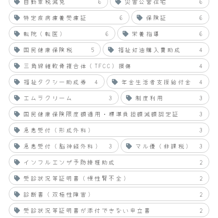
自動車税減免
6
災害公営住宅
6
特定疾病療養受療証
6
保険証
6
転院（転医）
6
栄養指導
6
国民健康保険税
5
福祉灯油購入費助成
4
三角線維軟骨複合体（TFCC）損傷
4
福祉タクシー助成券
4
年金生活者支援給付金
4
エムラクリーム
3
制度利用
3
国民健康保険限度額適用・標準負担額減額認定証
3
急患受付（形成外科）
3
急患受付（脳神経外科）
3
マル優（非課税）
3
インフルエンザ予防接種助成
2
受診状況等証明書（慢性腎不全）
2
診断書（双極性障害）
2
受診状況等証明書が添付できない申立書
2