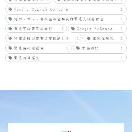
Google Search Console
1
電力・ガス・食料品等価格高騰緊急支援給付金
1
重度医療費受給者証
1
Google AdSense
1
物価高騰対応重点支援給付金
1
国民保険税
1
緊急時の連絡先
1
家庭訪問
1
緊急時連絡先
1