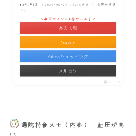
¥39,963
（2026/06/24 19:56時点 | 楽天市場調
べ）
＼楽天ポイント4倍セール！／
楽天市場
Amazon
Yahooショッピング
メルカリ
ポチップ
通院持参メモ（内科） 血圧が高
い