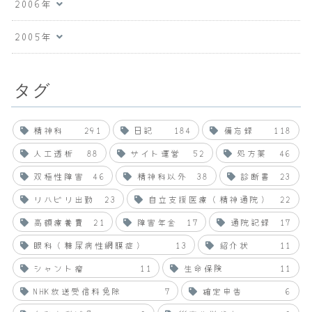
2006年
2005年
タグ
精神科
291
日記
184
備忘録
118
人工透析
88
サイト運営
52
処方薬
46
双極性障害
46
精神科以外
38
診断書
23
リハビリ出勤
23
自立支援医療（精神通院）
22
高額療養費
21
障害年金
17
通院記録
17
眼科（糖尿病性網膜症）
13
紹介状
11
シャント瘤
11
生命保険
11
NHK放送受信料免除
7
確定申告
6