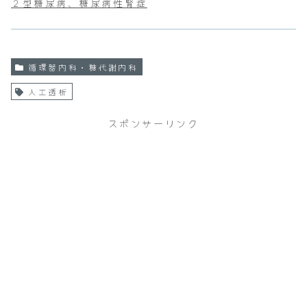
２型糖尿病、糖尿病性腎症
循環器内科・糖代謝内科
人工透析
スポンサーリンク