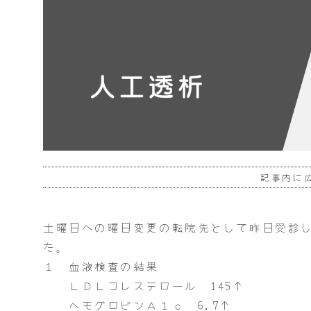
記事内に
土曜日への曜日変更の転院先として昨日受診
た。
１ 血液検査の結果
ＬＤＬコレステロール 145↑
ヘモグロビンＡ１ｃ 6.7↑