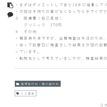
・まずはダイエットしてあと10キロ減量して
・次回は手持ちの薬がなくなったらきてくだ
３ 医療費（自己負担）
クリニック 370円
４ その他
・糖尿病外来ですが、血糖検査は外注のため
・従って診察日に検査をした結果を次回の診
っています。
・転院先として考えていましたが、検査結果
循環器内科・糖代謝内科
人工透析
ス