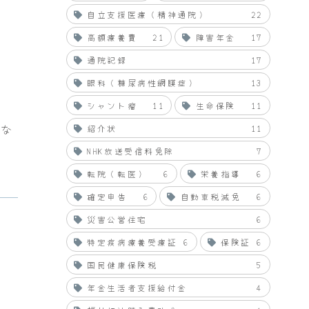
自立支援医療（精神通院）
22
高額療養費
21
障害年金
17
通院記録
17
眼科（糖尿病性網膜症）
13
シャント瘤
11
生命保険
11
とな
紹介状
11
NHK放送受信料免除
7
転院（転医）
6
栄養指導
6
確定申告
6
自動車税減免
6
災害公営住宅
6
特定疾病療養受療証
6
保険証
6
国民健康保険税
5
年金生活者支援給付金
4