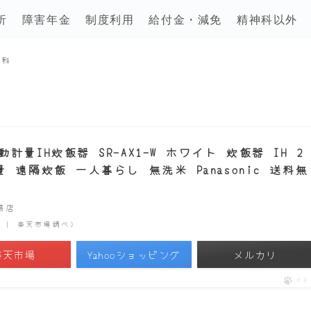
析
障害年金
制度利用
給付金・減免
精神科以外
内科
量IH炊飯器 SR-AX1-W ホワイト 炊飯器 IH 2
遠隔炊飯 一人暮らし 無洗米 Panasonic 送料無
市場店
時点 | 楽天市場調べ）
楽天市場
Yahooショッピング
メルカリ
ポチ