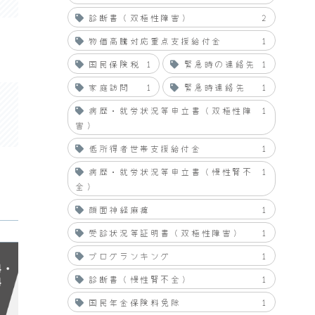
診断書（双極性障害）
2
物価高騰対応重点支援給付金
1
国民保険税
1
緊急時の連絡先
1
家庭訪問
1
緊急時連絡先
1
病歴・就労状況等申立書（双極性障
1
害）
低所得者世帯支援給付金
1
病歴・就労状況等申立書（慢性腎不
1
全）
顔面神経麻痺
1
受診状況等証明書（双極性障害）
1
ブログランキング
1
診断書（慢性腎不全）
1
国民年金保険料免除
1