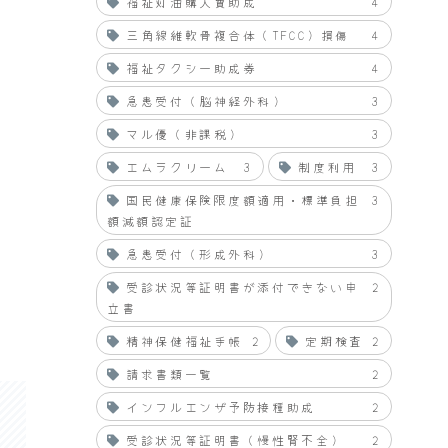
福祉灯油購入費助成
4
三角線維軟骨複合体（TFCC）損傷
4
福祉タクシー助成券
4
急患受付（脳神経外科）
3
マル優（非課税）
3
エムラクリーム
3
制度利用
3
国民健康保険限度額適用・標準負担
3
額減額認定証
急患受付（形成外科）
3
受診状況等証明書が添付できない申
2
立書
精神保健福祉手帳
2
定期検査
2
請求書類一覧
2
インフルエンザ予防接種助成
2
受診状況等証明書（慢性腎不全）
2