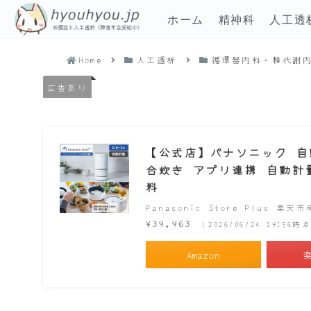
ホーム
精神科
人工透
Home
人工透析
循環器内科・糖代謝
広告あり
【公式店】パナソニック 自動計
合炊き アプリ連携 自動計量 
料
Panasonic Store Plus 楽天
¥39,963
（2026/06/24 19:56
Amazon