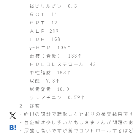
総ビリルビン 0.3
ＧＯＴ 11
ＧＰＴ 12
ＡＬＰ 269
ＬＤＨ 168
γ-ＧＴＰ 105↑
血糖（食後） 133↑
ＨＤＬコレステロール 42
中性脂肪 183↑
尿酸 7.3↑
尿素窒素 10.0
クレアチニン 0.59↑
２ 診察
・昨日の問診で聴取したとおりの検査結果で
・白血球は少し多いかもしれませんが問題の
・尿酸も高いですが薬でコントロールするほ