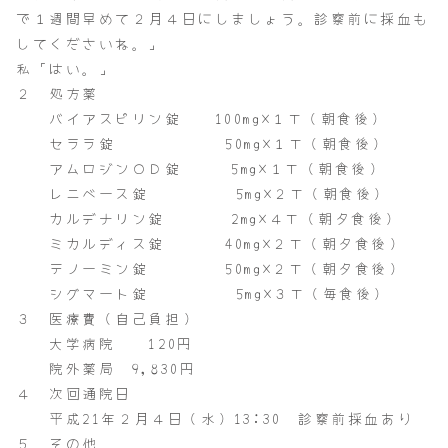
で１週間早めて２月４日にしましょう。診察前に採血も
してくださいね。」
私「はい。」
２ 処方薬
バイアスピリン錠 100mg×１Ｔ（朝食後）
セララ錠 50mg×１Ｔ（朝食後）
アムロジンＯＤ錠 5mg×１Ｔ（朝食後）
レニベース錠 5mg×２Ｔ（朝食後）
カルデナリン錠 2mg×４Ｔ（朝夕食後）
ミカルディス錠 40mg×２Ｔ（朝夕食後）
テノーミン錠 50mg×２Ｔ（朝夕食後）
シグマート錠 5mg×３Ｔ（毎食後）
３ 医療費（自己負担）
大学病院 120円
院外薬局 9,830円
４ 次回通院日
平成21年２月４日（水）13:30 診察前採血あり
５ その他