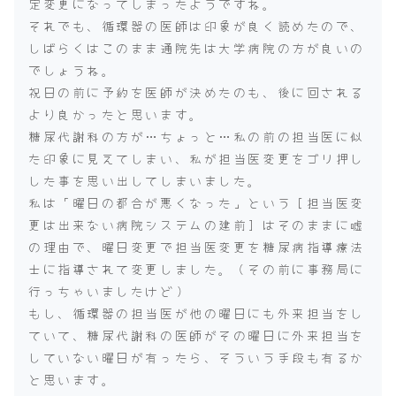
定変更になってしまったようですね。
それでも、循環器の医師は印象が良く読めたので、
しばらくはこのまま通院先は大学病院の方が良いの
でしょうね。
祝日の前に予約を医師が決めたのも、後に回される
より良かったと思います。
糖尿代謝科の方が…ちょっと…私の前の担当医に似
た印象に見えてしまい、私が担当医変更をゴリ押し
した事を思い出してしまいました。
私は「曜日の都合が悪くなった」という［担当医変
更は出来ない病院システムの建前］はそのままに嘘
の理由で、曜日変更で担当医変更を糖尿病指導療法
士に指導されて変更しました。（その前に事務局に
行っちゃいましたけど）
もし、循環器の担当医が他の曜日にも外来担当をし
ていて、糖尿代謝科の医師がその曜日に外来担当を
していない曜日が有ったら、そういう手段も有るか
と思います。