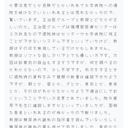
か要注意だとか危険だとかいわれて大学病院への通
院を続けなさいといわれるとは思わなかったので、
驚いています。主治医グループと教授とどちらが正
しいのか。主治医グループは循環器医療センターは
３次救急なので退院時はセンターや大学病院に残る
ことができないシステムですといっていたけど、教
授はその辺を無視しているだけかもしれません。
教授はソフトな話しぶりでとても優しい方です。次
回は診察前の採血もするそうですが、何を調べるの
かわからないので、少し不安です。処方をするとき
に退院時の資料をみて種類や数量は確認できたよう
ですが、朝とか、昼とか、夕とか、食前とか、食後
とか、その辺がわからなかったようで適当にしてお
くということでだいぶ変更されていました。院外薬
局で先生に確認しますかといっていましたが、面倒
な患者といわれるのが怖かったので断りました。
教授は糖尿病代謝科の指示書を読んでいないらしく
糖尿病代謝科の薬も併せて処方しました。食前から