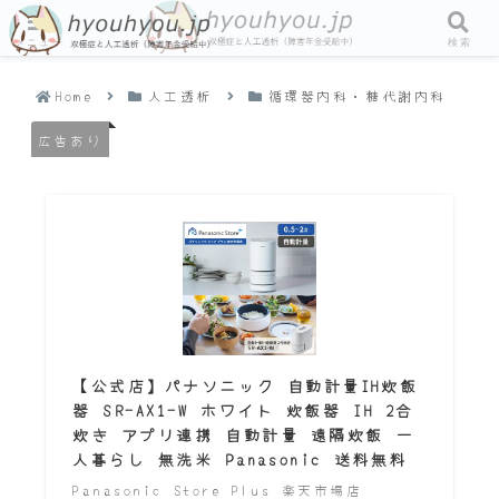
メニュー
検索
Home
人工透析
循環器内科・糖代謝内科
広告あり
【公式店】パナソニック 自動計量IH炊飯
器 SR-AX1-W ホワイト 炊飯器 IH 2合
炊き アプリ連携 自動計量 遠隔炊飯 一
人暮らし 無洗米 Panasonic 送料無料
Panasonic Store Plus 楽天市場店