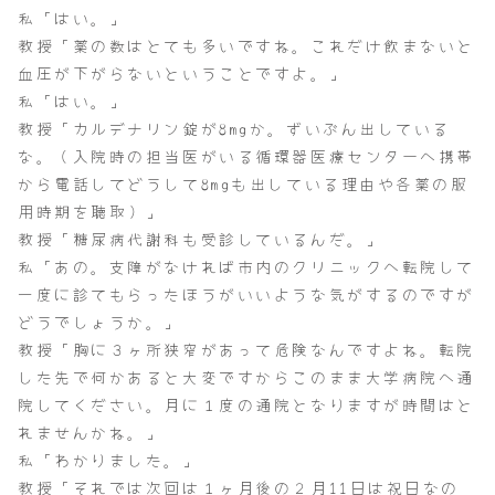
私「はい。」
教授「薬の数はとても多いですね。これだけ飲まないと
血圧が下がらないということですよ。」
私「はい。」
教授「カルデナリン錠が8mgか。ずいぶん出している
な。（入院時の担当医がいる循環器医療センターへ携帯
から電話してどうして8mgも出している理由や各薬の服
用時期を聴取）」
教授「糖尿病代謝科も受診しているんだ。」
私「あの。支障がなければ市内のクリニックへ転院して
一度に診てもらったほうがいいような気がするのですが
どうでしょうか。」
教授「胸に３ヶ所狭窄があって危険なんですよね。転院
した先で何かあると大変ですからこのまま大学病院へ通
院してください。月に１度の通院となりますが時間はと
れませんかね。」
私「わかりました。」
教授「それでは次回は１ヶ月後の２月11日は祝日なの