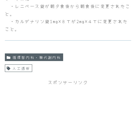
・レニベース錠が朝夕食後から朝食後に変更されたこ
と。
・カルデナリン錠1mg×８Ｔが2mg×４Ｔに変更された
こと。
循環器内科・糖代謝内科
人工透析
スポンサーリンク