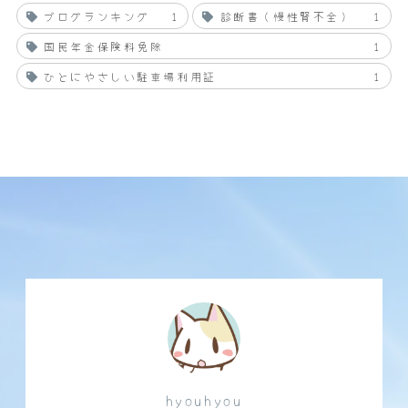
ブログランキング
1
診断書（慢性腎不全）
1
国民年金保険料免除
1
ひとにやさしい駐車場利用証
1
hyouhyou