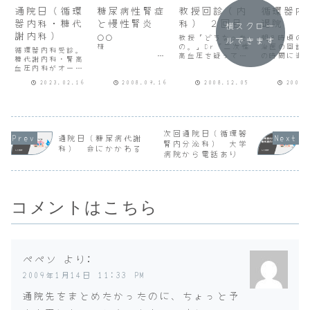
通院日（循環
糖尿病性腎症
教授回診（内
循環器
器内科・糖代
と慢性腎炎
科） ２回目
退院
横スクロー
謝内科）
○○
教授「どうなった
朝８時頃の
ルできます
様
の。」Dr「二次性
治医の回診
循環器内科受診。
高血圧を疑ってい
の時間に退
糖代謝内科・腎高
平成20年９月16
ますが検査結果が
もよいとい
血圧内科がオーダ
日メールありがと
揃っていませ
した。次回
ーした血液検査の
うございました。
ん。」教授「下垂
までの薬（
2023.02.16
2008.09.16
2008.12.05
2009.
結果が出ていない
入院中の件で疑問
体のほうは疑わな
分）を９時
ため、前回
点があったとのこ
いの。検査は。」
け取り、入
（R5.1.25）の血
とで、説明が不足
Dr「一応。は
の請求書を
液検査結果を確
していたと思いま
い。」教授「そ
頃に受け取
認。クレアチニン
す。大変失礼しま
う。」Dr「心臓カ
た。これで
が4.01と高いこと
次回通院日（循環器
した。そこで総合
テーテル検査は来
に早くして
通院日（糖尿病代謝
を電子カルテの画
腎内分泌科） 大学
内科の科長である
週火曜日に行いま
そうです。
科） 命にかかわる
面により説明を受
病院から電話あり
○○が説明をさせ
す。」教授「○○
用 81,59
ける。腎臓に負担
ていただきます。
さん。いよいよ来
がかかるためミカ
１）診...
週カ...
ルディス錠は
中...
コメントはこちら
ペペソ
より:
2009年1月14日 11:33 PM
通院先をまとめたかったのに、ちょっと予