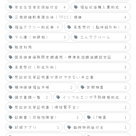
年金生活者支援給付金
4
福祉灯油購入費助成
4
三角線維軟骨複合体（TFCC）損傷
4
福祉タクシー助成券
4
急患受付（脳神経外科）
3
マル優（非課税）
3
エムラクリーム
3
制度利用
3
国民健康保険限度額適用・標準負担額減額認定証
3
急患受付（形成外科）
3
受診状況等証明書が添付できない申立書
2
精神保健福祉手帳
2
定期検査
2
請求書類一覧
2
インフルエンザ予防接種助成
2
受診状況等証明書（慢性腎不全）
2
診断書（双極性障害）
2
CT検査
1
記録アプリ
1
臨時特例給付金
1