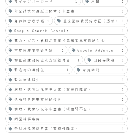
マイナンバーカード
1
戸籍
1
年金請求の遅延に関する申立書
1
身体障害者手帳
1
重度医療費受給者証（透析）
1
Google Search Console
1
電力・ガス・食料品等価格高騰緊急支援給付金
1
重度医療費受給者証
1
Google AdSense
1
物価高騰対応重点支援給付金
1
国民保険税
1
緊急時の連絡先
1
家庭訪問
1
緊急時連絡先
1
病歴・就労状況等申立書（双極性障害）
1
低所得者世帯支援給付金
1
病歴・就労状況等申立書（慢性腎不全）
1
顔面神経麻痺
1
受診状況等証明書（双極性障害）
1