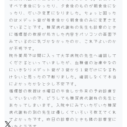
すべて食後になったり、夕食後のものが朝食後にな
ったり、だいぶ変更になりました。ちょっと困った
のはメデット錠が毎食後から朝食後のみに変更さえ
ていることです。糖尿病代謝科の先生も診察のとき
に循環器の教授が処方した内容をパソコンの画面で
みているのに気づかなかったのか、これでよいのか
が不明です。
院外薬局では間に入って大学病院の先生へ確認して
くださるといっていましたが、血糖値の治療中なの
にいきなりメデット錠が３錠から１錠だけになるわ
けないと思ったので断りました。確認しなくて本当
によかったかなと少し不安です。
循環器の教授は水曜日の午後しか外来の予約診療を
していないので、どうしても糖尿病代謝科の先生と
あたってしまいます。入院中にみていただいた糖尿
病代謝科の別の先生は優しくていろいろ教えてくれ
てよかったです。昨日の診察のときも隣の診察室に
いたようです。