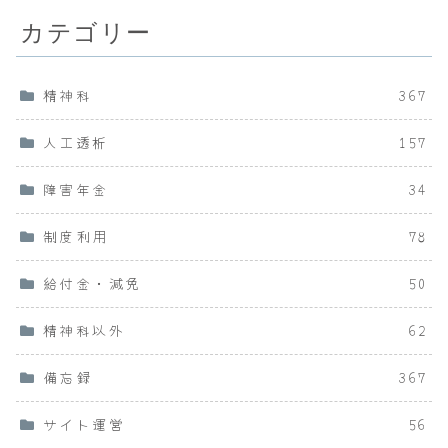
カテゴリー
精神科
367
人工透析
157
障害年金
34
制度利用
78
給付金・減免
50
精神科以外
62
備忘録
367
サイト運営
56