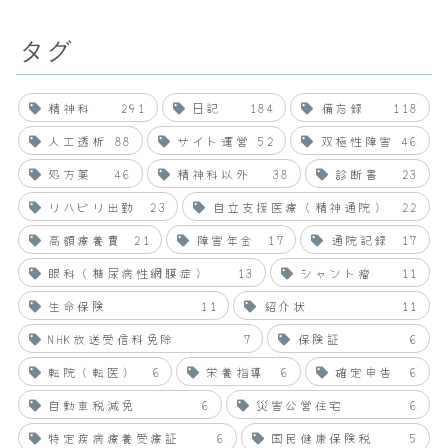
タグ
精神科
291
日記
184
備忘録
118
人工透析
88
サイト運営
52
双極性障害
46
処方薬
46
精神科以外
38
診断書
23
リハビリ出勤
23
自立支援医療（精神通院）
22
高額療養費
21
障害年金
17
通院記録
17
眼科（糖尿病性網膜症）
13
シャント瘤
11
生命保険
11
紹介状
11
NHK放送受信料免除
7
保険証
6
転院（転医）
6
栄養指導
6
確定申告
6
自動車税減免
6
災害公営住宅
6
特定疾病療養受療証
6
国民健康保険税
5