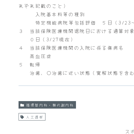
れぞれ記載のこと）
入院基本料等の種別
特定機能病院等包括評価 ５日（3/23～3
３ 当該保険医療機関退院日における通算対
０日（3/27現在）
４ 当該保険医療機関の入院に係る傷病名
高血圧症
５ 転帰
治癒、〇治癒に近い状態（寛解状態を含む
循環器内科・糖代謝内科
人工透析
ス