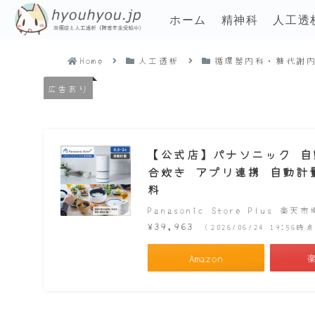
ホーム
精神科
人工透
Home
人工透析
循環器内科・糖代謝
広告あり
【公式店】パナソニック 自動計
合炊き アプリ連携 自動計量 
料
Panasonic Store Plus 楽天
¥39,963
（2026/06/24 19:56
Amazon