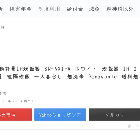
析
障害年金
制度利用
給付金・減免
精神科以外
内科
量IH炊飯器 SR-AX1-W ホワイト 炊飯器 IH 2
遠隔炊飯 一人暮らし 無洗米 Panasonic 送料無
市場店
時点 | 楽天市場調べ）
楽天市場
Yahooショッピング
メルカリ
ポチ