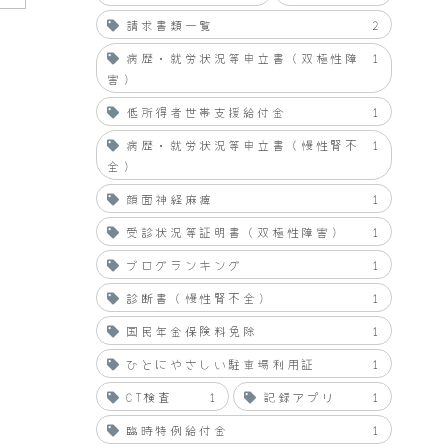
請求書類一覧
2
病歴・就労状況等申立書（双極性障
1
害）
低所得者世帯支援給付金
1
病歴・就労状況等申立書（慢性腎不
1
全）
顔面神経麻痺
1
受診状況等証明書（双極性障害）
1
ブログランキング
1
診断書（慢性腎不全）
1
国民年金保険料免除
1
ひとにやさしい駐車場利用証
1
CT検査
1
記録アプリ
1
臨時特例給付金
1