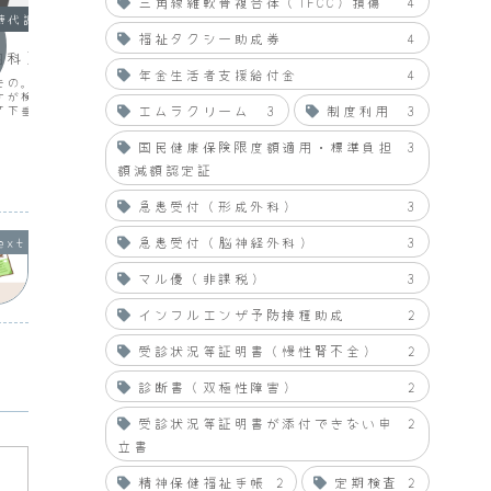
三角線維軟骨複合体（TFCC）損傷
4
糖代謝内科
循環器内科・糖代謝内科
循環器
福祉タクシー助成券
4
内科） ２回目
循環器内科 入院診療計画書
通院日
年金生活者支援給付金
4
たの。」Dr「二次性高血
病名高血圧、糖尿病、高脂血症、クッシ
・朝食前
すが検査結果が揃ってい
ング症候群の疑い症状血圧が高い治療計
ますね。
エムラクリーム
3
制度利用
3
「下垂体のほうは疑わな
画血液・尿・レントゲン検査、ホルモン
しいので
」Dr「一応。はい。」教
検査（尿、血液）、負荷テスト推定され
しましょ
r「心臓カテーテル検査は
る入院期間約一週間その他一般状態を観
院に通院
国民健康保険限度額適用・標準負担
3
います。」教授「○○さ
察し、血圧コントロールが図れるよう援
転院を求
2008.12.05
2009.03.23
カ...
助致します。安楽に過ごせ...
月後に検
額減額認定証
急患受付（形成外科）
3
急患受付（脳神経外科）
3
マル優（非課税）
3
インフルエンザ予防接種助成
2
受診状況等証明書（慢性腎不全）
2
診断書（双極性障害）
2
受診状況等証明書が添付できない申
2
立書
精神保健福祉手帳
2
定期検査
2