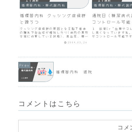
循環器内科・糖代謝内科
循環器内科・糖代謝
循環器内科 クッシング症候群
通院日（糖尿病代
と躁うつ
コントロール可能
クッシング症候群の原因となる脳下垂体
１ 診察Dr「血糖やコ
の腫れで白血球が増加したり(体内の異物
し高くなっていますね
を常に攻撃している状態)、高血圧、糖尿
だコントロール可能で
病、中心肥満、満月様、赤ら顔、ニキビ
ですか。」Dr「食事を
2009.03.24
など多くの症状が当てはまると思ったの
う。１品減らすとか、
ですが、極度のうつや躁、不眠も症状と
て味噌汁は週１回まで
して現れることがわか...
を決めて守りましょう。
循環器内科 退院
コメントはこちら
コメ