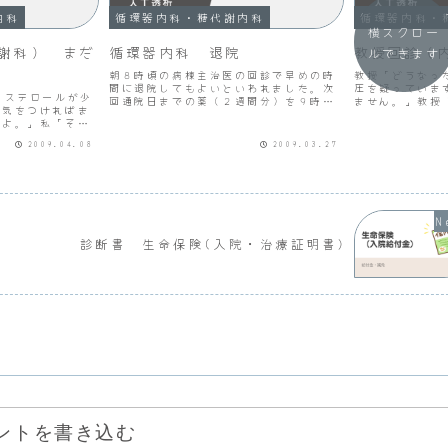
内科
循環器内科・糖代謝内科
循環器内科・
横スクロー
謝科） まだ
循環器内科 退院
教授回診（
ルできます
朝８時頃の病棟主治医の回診で早めの時
教授「どうなっ
間に退院してもよいといわれました。次
圧を疑っていま
レステロールが少
回通院日までの薬（２週間分）を９時頃
ません。」教授
。気をつければま
に受け取り、入院費用の請求書を９時半
いの。検査は。
すよ。」私「そう
頃に受け取りました。これでも特別に早
授「そう。」D
気をつけましょ
くしてくれたそうです。入院費用
来週火曜日に行
2009.04.08
2009.03.27
塩分のことも考え
81,592円
ん。いよいよ来週
とか、できるもの
...
診断書 生命保険(入院・治療証明書)
ントを書き込む