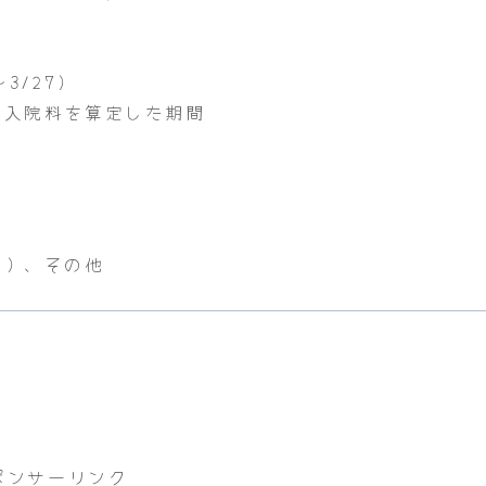
/27）
象入院料を算定した期間
）、その他
ポンサーリンク