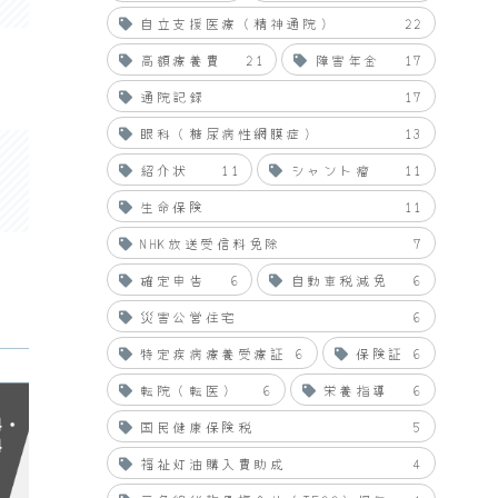
自立支援医療（精神通院）
22
高額療養費
21
障害年金
17
通院記録
17
眼科（糖尿病性網膜症）
13
紹介状
11
シャント瘤
11
生命保険
11
NHK放送受信料免除
7
確定申告
6
自動車税減免
6
災害公営住宅
6
特定疾病療養受療証
6
保険証
6
転院（転医）
6
栄養指導
6
国民健康保険税
5
福祉灯油購入費助成
4