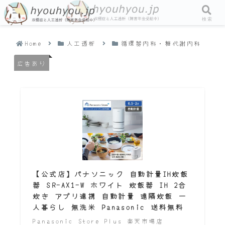
メニュー
検索
Home
人工透析
循環器内科・糖代謝内科
広告あり
【公式店】パナソニック 自動計量IH炊飯
器 SR-AX1-W ホワイト 炊飯器 IH 2合
炊き アプリ連携 自動計量 遠隔炊飯 一
人暮らし 無洗米 Panasonic 送料無料
Panasonic Store Plus 楽天市場店