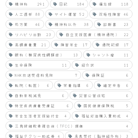
精神科
291
日記
184
備忘録
118
人工透析
88
サイト運営
52
双極性障害
46
処方薬
46
精神科以外
38
診断書
23
リハビリ出勤
23
自立支援医療（精神通院）
22
高額療養費
21
障害年金
17
通院記録
17
眼科（糖尿病性網膜症）
13
シャント瘤
11
生命保険
11
紹介状
11
NHK放送受信料免除
7
保険証
6
転院（転医）
6
栄養指導
6
確定申告
6
自動車税減免
6
災害公営住宅
6
特定疾病療養受療証
6
国民健康保険税
5
年金生活者支援給付金
4
福祉灯油購入費助成
4
三角線維軟骨複合体（TFCC）損傷
4
福祉タクシー助成券
4
急患受付（脳神経外科）
3