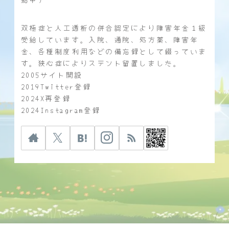
双極症と人工透析の併合認定により障害年金１級
受給しています。入院、通院、処方薬、障害年
金、各種制度利用などの備忘録として綴っていま
す。狭心症によりステント留置しました。
2005サイト開設
2019Twitter登録
2024X再登録
2024Instagram登録