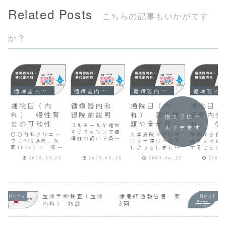
Related Posts
こちらの記事もいかがです
か？
循環器内科・糖代謝内科
循環器内科・糖代謝内科
循環器内科・糖代謝内科
循環器内科・糖代謝内科
通院日（内
循環器内科
通院日（内
通院日（
科） 慢性腎
退院前説明
科） 薬の種
管腎内分
横スクロー
炎の可能性
類や量が尋常
科） 受
コルチールが増加
ルできます
するクッシング症
じゃない
日の変更
〇〇内科クリニッ
大学病院で受診曜
職場から復
候群の疑いで負荷
ク（9/6通院、次
日を土曜日へ変更
仕事を休ん
テストを行いまし
回10/3）１ 県立
しようとしました
することが
た。夜3,2μg/dl
〇〇病院総合内科
が、血液腫瘍内科
う求められ
にデカロトロレ
2008.09.06
2009.03.26
2009.04.22
2009.
で入院治療してい
では土曜日診療は
ことから、
1mgを投与して朝
た２型糖尿病、糖
行っていないこと
でお世話に
には0,85μg/dlに
尿病性腎症、高脂
が判明するなど難
教授に受診
しっかり低下して
血症及び高血圧の
しい状況になって
変更を話す
いるのでクッシン
治療継続の紹介を
きたことから、狭
めらってい
グ症候群の可能性
受けたが、尿たん
心症、高血圧症、
が、思い切
血液学的検査（血液
療養経過報告書 第
は少ないです。甲
ぱく及び尿潜血が
糖尿病、高脂血症
談してみま
内科） 初診
3回
状腺機能→正常食
尿糖反応のかなり
の治療を一括して
１ 診察・
前血糖128HbA...
以前から反応して
対応してくれるク
は第１、第
いることから、糖
リニックへの転院
けで担当医
尿病性腎症...
を検討すること
変わるけれ