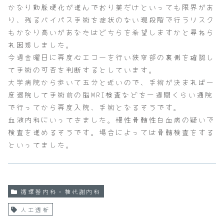
かなり動脈硬化が進んでおり薬だけといっても限界があ
り、残るバイパス手術を症状のない現段階で行うリスク
もかなり高いがあなたはどちらを希望しますかと尋ねら
れ困惑しました。
今週金曜日に再度心エコーを行い狭窄部の裏側を確認し
て手術の可否を判断するとしています。
大学病院から歩いて五分と近いので、手術が決まれば一
度退院して手術前の脳MRI検査などを一週間くらい通院
で行ってから再度入院、手術となるそうです。
血液内科にいってきました。慢性骨髄性白血病の疑いで
検査を進めるそうです。場合によっては骨髄検査をする
といってました。
循環器内科・糖代謝内科
人工透析