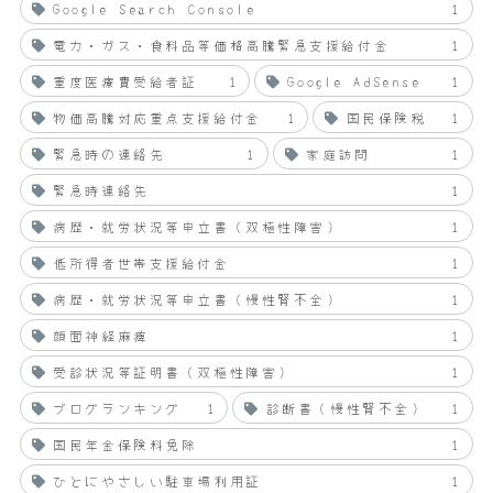
Google Search Console
1
電力・ガス・食料品等価格高騰緊急支援給付金
1
重度医療費受給者証
1
Google AdSense
1
物価高騰対応重点支援給付金
1
国民保険税
1
緊急時の連絡先
1
家庭訪問
1
緊急時連絡先
1
病歴・就労状況等申立書（双極性障害）
1
低所得者世帯支援給付金
1
病歴・就労状況等申立書（慢性腎不全）
1
顔面神経麻痺
1
受診状況等証明書（双極性障害）
1
ブログランキング
1
診断書（慢性腎不全）
1
国民年金保険料免除
1
ひとにやさしい駐車場利用証
1