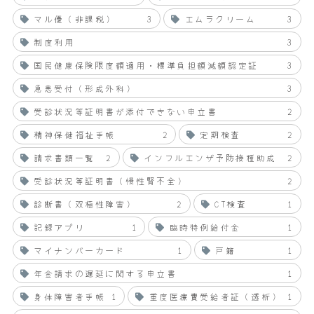
マル優（非課税）
3
エムラクリーム
3
制度利用
3
国民健康保険限度額適用・標準負担額減額認定証
3
急患受付（形成外科）
3
受診状況等証明書が添付できない申立書
2
精神保健福祉手帳
2
定期検査
2
請求書類一覧
2
インフルエンザ予防接種助成
2
受診状況等証明書（慢性腎不全）
2
診断書（双極性障害）
2
CT検査
1
記録アプリ
1
臨時特例給付金
1
マイナンバーカード
1
戸籍
1
年金請求の遅延に関する申立書
1
身体障害者手帳
1
重度医療費受給者証（透析）
1