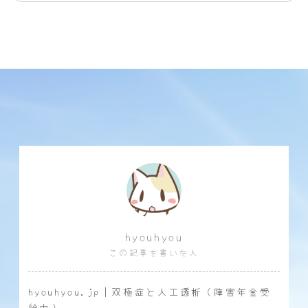
hyouhyou
この記事を書いた人
hyouhyou.jp｜双極症と人工透析（障害年金受
給中）