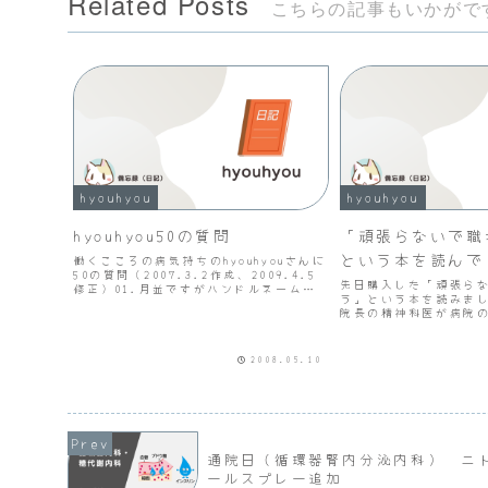
Related Posts
こちらの記事もいかがで
hyouhyou
hyouhyou
hyouhyou50の質問
「頑張らないで職
という本を読んで
働くこころの病気持ちのhyouhyouさんに
50の質問（2007.3.2作成、2009.4.5
先日購入した「頑張ら
修正）01.月並ですがハンドルネーム・
う」という本を読みま
現住所＆出身地を可能な範囲でお願いし
院長の精神科医が病院
ます。 hyouhyouです。本州最東端の
場と精神科医という立
まちで生まれました。02.差...
師たちの診察に応じた
乗ったりするという話
2008.05.10
た。自分の上司が精神科
通院日（循環器腎内分泌内科） ニ
ールスプレー追加