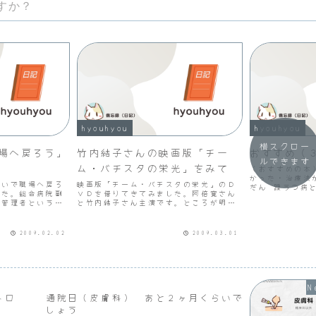
すか？
hyouhyou
hyouhyou
横スクロー
場へ戻ろう」
竹内結子さんの映画版「チー
おすすめ（
ルできます
ム・バチスタの栄光」をみて
（おすすめの本
かった・治療法
ないで職場へ戻ろ
映画版「チーム・バチスタの栄光」のＤ
だん 躁うつ病
した。総合病院副
ＶＤを借りてきてみました。阿倍寛さん
感じ うつ病を
の管理者という立
と竹内結子さん主演です。ところが明日
い 「うつ」か
場で病院内の看護
の月曜ロードショーで放送することを知
復帰の流れがわ
り、秘密に相談に
ってショックでした。ガーン。以前ドラ
つになったら .
から始まりまし
マ版をみてしまったので映画版は時間の
2009.02.02
2009.03.01
医で...
制約があるためストーリー...
トロ
通院日（皮膚科） あと２ヶ月くらいで
しょう