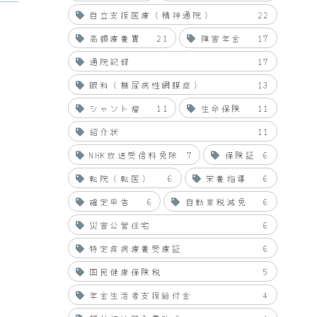
自立支援医療（精神通院）
22
高額療養費
21
障害年金
17
通院記録
17
眼科（糖尿病性網膜症）
13
シャント瘤
11
生命保険
11
紹介状
11
NHK放送受信料免除
7
保険証
6
転院（転医）
6
栄養指導
6
確定申告
6
自動車税減免
6
災害公営住宅
6
特定疾病療養受療証
6
国民健康保険税
5
年金生活者支援給付金
4