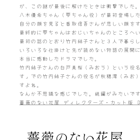
が、この謎が最後に解けたときは衝撃でした
八木優希ちゃん（雫ちゃん役）が最初登場し
自分の顔を見ると香取信吾さんが悲しい顔を
最終的に雫ちゃんはおじいちゃんのところへ
最初の話のとおり竹内結子さんと３人で暮ら
いろいろな仕掛けと先が読めない物語の展開
本当に感動したドラマでした。
竹内結子さんの白戸美桜（みおう）という役
す」での竹内結子さんの役名が秋穂澪（みお
すよね。
なんか不思議な感じでした。続編がみたいで
薔薇のない花屋 ディレクターズ・カット版 DV