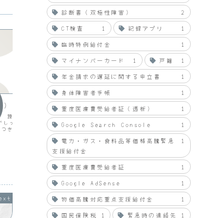
診断書（双極性障害）
2
CT検査
1
記録アプリ
1
臨時特例給付金
1
マイナンバーカード
1
戸籍
1
年金請求の遅延に関する申立書
1
hyouhyou
hyouh
身体障害者手帳
1
３）
篠原涼子さんの「花嫁は厄年
2006
重度医療費受給者証（透析）
1
ッ!」をみて
） 躁うつ病はここまでわ
■布サン
がしっかり、症例もふん
ALL布
Google Search Console
1
人気テレビアナウンサーの竹富明子役の
とつきあう・さっと読める
プがくる
篠原涼子さんが厄年に番組を降番させら
なおす・詳しくわかりやす
き掃除が
れて復帰するためには３ヶ月間ニセ嫁と
電力・ガス・食料品等価格高騰緊急
1
らの社会復帰ガイド・職場
■布サン
して農家へ潜入する番組で取材すること
かりやすい もし部下がう
ました。
支援給付金
になります。協力してくれる農家がなか
..
した。■
ったのですが、元カレの実家が桃農家と
2008.10.01
2009.04.19
いうことを思い出して頼み...
重度医療費受給者証
1
Google AdSense
1
物価高騰対応重点支援給付金
1
国民保険税
1
緊急時の連絡先
1