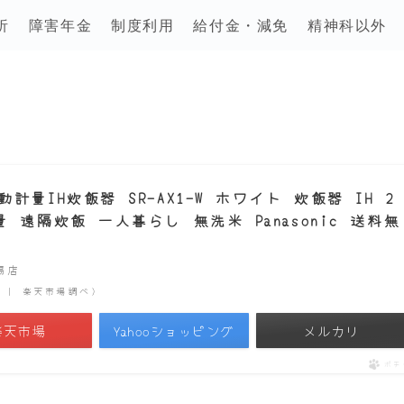
析
障害年金
制度利用
給付金・減免
精神科以外
量IH炊飯器 SR-AX1-W ホワイト 炊飯器 IH 2
遠隔炊飯 一人暮らし 無洗米 Panasonic 送料無
市場店
時点 | 楽天市場調べ）
楽天市場
Yahooショッピング
メルカリ
ポチ