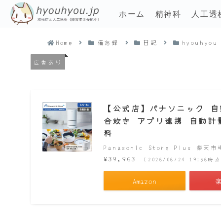
ホーム
精神科
人工透
Home
備忘録
日記
hyouhyou
広告あり
【公式店】パナソニック 自動計
合炊き アプリ連携 自動計量 
料
Panasonic Store Plus 楽天
¥39,963
（2026/06/24 19:56
Amazon