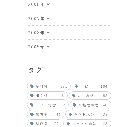
2008年
2007年
2006年
2005年
タグ
精神科
291
日記
184
備忘録
118
人工透析
88
サイト運営
52
双極性障害
46
処方薬
46
精神科以外
38
診断書
23
リハビリ出勤
23