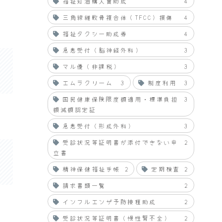
福祉灯油購入費助成
4
三角線維軟骨複合体（TFCC）損傷
4
福祉タクシー助成券
4
急患受付（脳神経外科）
3
マル優（非課税）
3
エムラクリーム
3
制度利用
3
国民健康保険限度額適用・標準負担
3
額減額認定証
急患受付（形成外科）
3
受診状況等証明書が添付できない申
2
立書
精神保健福祉手帳
2
定期検査
2
請求書類一覧
2
インフルエンザ予防接種助成
2
受診状況等証明書（慢性腎不全）
2