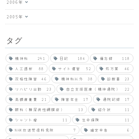
2006年
2005年
タグ
精神科
291
日記
184
備忘録
118
人工透析
88
サイト運営
52
処方薬
46
双極性障害
46
精神科以外
38
診断書
23
リハビリ出勤
23
自立支援医療（精神通院）
22
高額療養費
21
障害年金
17
通院記録
17
眼科（糖尿病性網膜症）
13
紹介状
11
シャント瘤
11
生命保険
11
NHK放送受信料免除
7
確定申告
6