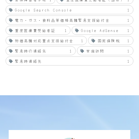
Google Search Console
1
電力・ガス・食料品等価格高騰緊急支援給付金
1
重度医療費受給者証
1
Google AdSense
1
物価高騰対応重点支援給付金
1
国民保険税
1
緊急時の連絡先
1
家庭訪問
1
緊急時連絡先
1