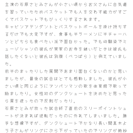
主演の石原さとみさんが小さい頃からお父さんに合気道
を習っていたためバスケットでも人を交わす能力がすご
くてバスケットでもびっくりするされます。
キャビンアテンダントとバスケットボールを掛け持ちす
るだけでも大変ですが、食事も半ラーメンに半チャーハ
ンとどちらも食べたい派で面白かった。でも幼馴染でミ
ュージシャンの彼氏が実家のお寺を継いだときは彼氏も
話したくないと彼氏は別腹（べつばら）と例えていまし
た。
前半のまったりした展開であまり面白くないのかと思い
ましたが、最後の試合はとても感動しました。彼氏が小
さい頃と同じようにアンパンマンの歌を体育館で歌って
励ましたり。女性初のダンクシュートを決めたと思った
ら肩を使ったので反則だったり。
石原さとみが放った試合終了直前のスリーポイントシュ
ートが決まれば逆転だったのに外れてしまいました。勝
手な想像ですが、ダンクシュートでかなり長い間真木よ
う子さんがリングにぶら下がっていたのでリングが微妙