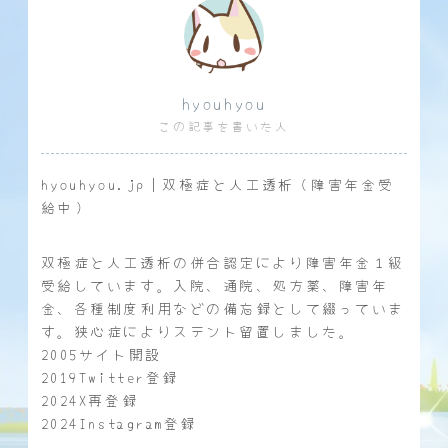
hyouhyou
この記事を書いた人
hyouhyou.jp｜双極症と人工透析（障害年金受
給中）
双極症と人工透析の併合認定により障害年金１級
受給しています。入院、通院、処方薬、障害年
金、各種制度利用などの備忘録として綴っていま
す。狭心症によりステント留置しました。
2005サイト開設
2019Twitter登録
2024X再登録
2024Instagram登録