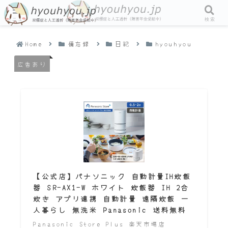
メニュー
検索
Home
備忘録
日記
hyouhyou
広告あり
【公式店】パナソニック 自動計量IH炊飯
器 SR-AX1-W ホワイト 炊飯器 IH 2合
炊き アプリ連携 自動計量 遠隔炊飯 一
人暮らし 無洗米 Panasonic 送料無料
Panasonic Store Plus 楽天市場店