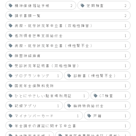
精神保健福祉手帳
2
定期検査
2
請求書類一覧
2
病歴・就労状況等申立書（双極性障害）
1
低所得者世帯支援給付金
1
病歴・就労状況等申立書（慢性腎不全）
1
顔面神経麻痺
1
受診状況等証明書（双極性障害）
1
ブログランキング
1
診断書（慢性腎不全）
1
国民年金保険料免除
1
ひとにやさしい駐車場利用証
1
CT検査
1
記録アプリ
1
臨時特例給付金
1
マイナンバーカード
1
戸籍
1
年金請求の遅延に関する申立書
1
身体障害者手帳
1
重度医療費受給者証（透析）
1