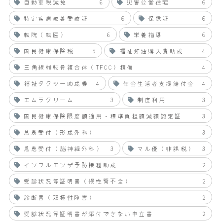
自動車税減免
6
災害公営住宅
6
特定疾病療養受療証
6
保険証
6
転院（転医）
6
栄養指導
6
国民健康保険税
5
福祉灯油購入費助成
4
三角線維軟骨複合体（TFCC）損傷
4
福祉タクシー助成券
4
年金生活者支援給付金
4
エムラクリーム
3
制度利用
3
国民健康保険限度額適用・標準負担額減額認定証
3
急患受付（形成外科）
3
急患受付（脳神経外科）
3
マル優（非課税）
3
インフルエンザ予防接種助成
2
受診状況等証明書（慢性腎不全）
2
診断書（双極性障害）
2
受診状況等証明書が添付できない申立書
2