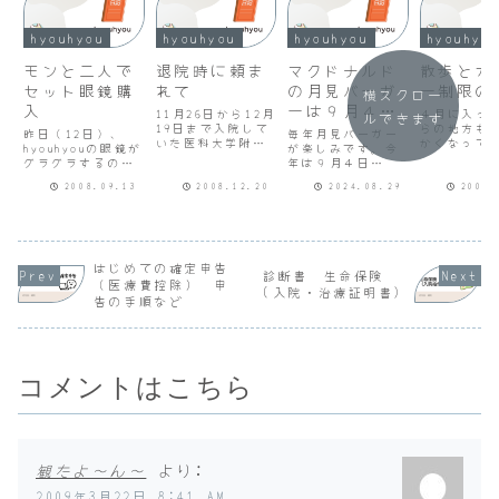
hyouhyou
hyouhyou
hyouhyou
hyouhyo
モンと二人で
退院時に頼ま
マクドナルド
散歩とカ
セット眼鏡購
れて
の月見バーガ
ー制限の
横スクロー
入
ーは９月４日
11月26日から12月
４月に入っ
ルできます
19日まで入院して
から
らの地方も
昨日（12日）、
毎年月見バーガー
いた医科大学附属
かくなって
hyouhyouの眼鏡が
が楽しみです。今
循環器医療センタ
た。先日の
グラグラするの
年は９月４日
ーは心臓バイパス
代謝科の先
で、皮膚科の帰り
（水）から。最近
手術やカテーテル
できるもの
2008.09.13
2008.12.20
2024.08.29
2009.
に眼鏡屋さんに寄
は食欲がなく一人
手術の入院患者が
してと上手
ってきました。３
では食べれな
とても多いです。
てられたの
年間の保証期間な
い…。９月12日の
私の隣のベッドに
日から散歩
ので、修理費用は
精神科通院日から
心筋梗塞で倒れて
リー制限を
無料というところ
14日まで（13日の
救急車で近くの運
ました。散
まではよかったの
透析日を挟んで）
はじめての確定申告
ばれた後、県都の
前中10時頃
診断書 生命保険
ですが、大阪の代
姉と２泊３日の旅
（医療費控除） 申
このセンターまで
分くらい。
(入院・治療証明書)
理店を通じて製造
行に出かける予定
告の手順など
再度搬送されてき
ほうがいい
元のデンマークの
なので姉に半分手
た方がい...
のですが続か
会社に輸送して修
伝ってもらえば食
理するとい...
べれるかな。わく
わ...
コメントはこちら
観たよ〜ん〜
より:
2009年3月22日 8:41 AM