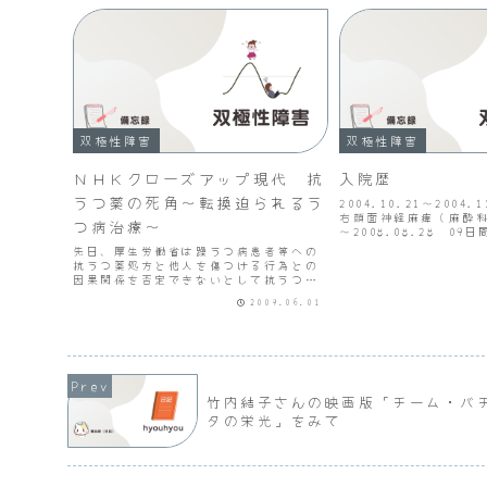
双極性障害
双極性障害
ＮＨＫクローズアップ現代 抗
入院歴
うつ薬の死角～転換迫られるう
2004.10.21～2004
右顔面神経麻痺（麻酔科）2
つ病治療～
～2008.08.28 0
（総合内科）2008.11.
先日、厚生労働省は躁うつ病患者等への
2008.12.19 24
抗うつ薬処方と他人を傷つける行為との
内科）2009.0...
因果関係を否定できないとして抗うつ薬
（うちＳＳＲＩ４種類）の注意喚起を行
2009.06.01
ったところですが、関連する番組が本日
１日放送されます。放送日時：６月１日
（月）19:30～ＮＨＫ...
竹内結子さんの映画版「チーム・バ
タの栄光」をみて