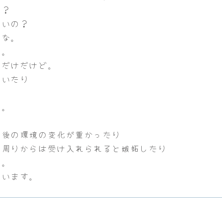
の？
ないの？
かな。
な。
るだけだけど。
ていたり
と。
。
た後の環境の変化が重かったり
い周りからは受け入れられると嫉妬したり
す。
思います。