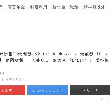
析
障害年金
制度利用
給付金・減免
精神科以外
量IH炊飯器 SR-AX1-W ホワイト 炊飯器 IH 2
遠隔炊飯 一人暮らし 無洗米 Panasonic 送料無
市場店
時点 | 楽天市場調べ）
楽天市場
Yahooショッピング
メルカリ
ポチ