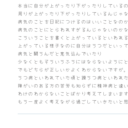
本当に自分が上がったり下がったりしている
周りが上がったり下がったりしているんじゃ
病気のことを日記につけるのはいいことなの
病気のことにとらわれすぎるんじゃないのか
こういうことを書くと上がっているといわれ
上がっている様子なのに自分はうつだといっ
病気と闘うんだと意気込んでいたり
少なくともそういうふうにはならないように
でもどちらが正しいかよくわからないですが
うつ病といわれていた頃と躁うつ病といわれ
障がいのある方の苦労も知らずに精神病と違
わけのわからないことばかり考えてしまいま
もう一度よく考えながら過ごしていきたいと