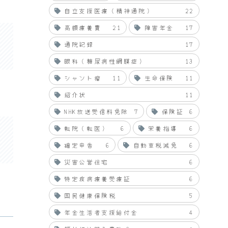
自立支援医療（精神通院）
22
高額療養費
21
障害年金
17
通院記録
17
眼科（糖尿病性網膜症）
13
シャント瘤
11
生命保険
11
紹介状
11
NHK放送受信料免除
7
保険証
6
転院（転医）
6
栄養指導
6
確定申告
6
自動車税減免
6
災害公営住宅
6
特定疾病療養受療証
6
国民健康保険税
5
年金生活者支援給付金
4