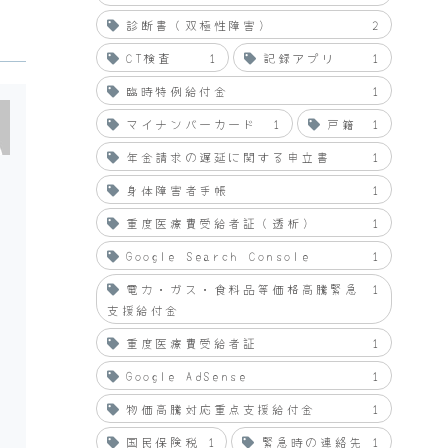
診断書（双極性障害）
2
CT検査
1
記録アプリ
1
臨時特例給付金
1
マイナンバーカード
1
戸籍
1
年金請求の遅延に関する申立書
1
身体障害者手帳
1
重度医療費受給者証（透析）
1
Google Search Console
1
こ
電力・ガス・食料品等価格高騰緊急
1
支援給付金
重度医療費受給者証
1
Google AdSense
1
物価高騰対応重点支援給付金
1
国民保険税
1
緊急時の連絡先
1