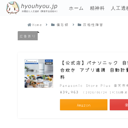
ホーム
精神科
人工透
Home
備忘録
双極性障害
広告あり
【公式店】パナソニック 自動計
合炊き アプリ連携 自動計量 
料
Panasonic Store Plus 楽天
¥39,963
（2026/06/24 19:56
Amazon