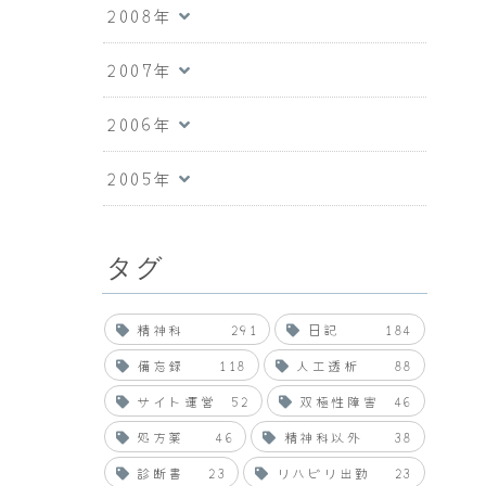
2008年
2007年
2006年
2005年
タグ
精神科
291
日記
184
備忘録
118
人工透析
88
サイト運営
52
双極性障害
46
処方薬
46
精神科以外
38
診断書
23
リハビリ出勤
23