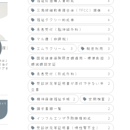
福祉灯油購入費助成
4
三角線維軟骨複合体（TFCC）損傷
4
福祉タクシー助成券
4
急患受付（脳神経外科）
3
双極性障害
双極性
マル優（非課税）
3
支援法の見直しの行
小さなころの躁とうつ
療養期
エムラクリーム
3
制度利用
3
これまで就職した後、人事異動直後にう
（病気休暇
国民健康保険限度額適用・標準負担
3
つとなり、慣れてくると躁になると感じ
2004.
は2006年４月に施行さ
ていましたが、小さなころはどうだった
～2004
額減額認定証
年後の見直しが定められ
のか振り返ってみようと思います。３歳
2005.
まざまな問題が議論され
のときに母親が病死して祖母（母親の養
2008.
後どうなってしまうので
母）に育てられました。近所の子供たち
（休職）2
急患受付（形成外科）
3
重くなるのでしょうか。
が幼稚園や保育所に通うよ...
院医療について注目して
2009.01.04
2008.10.05
受診状況等証明書が添付できない申
2
。（...
立書
精神保健福祉手帳
2
定期検査
2
請求書類一覧
2
インフルエンザ予防接種助成
2
受診状況等証明書（慢性腎不全）
2