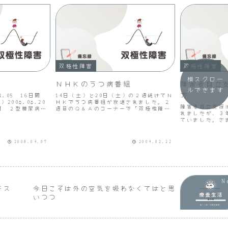
双極性障害
双極性障害
横スクロー
ＮＨＫのうつ病番組
障害者自立
ルできます
方
.11.05 16日間
14日（土）と20日（土）の２週続けてＮ
008.08.20
ＨＫでうつ病番組が放送されました。２
障害者自立支援法
9日間 ２型糖尿病
週目のＱ＆Ａのコーナーで「双極性障害
れましたが、３
26～
の治療法は？」という視聴者の質問が取
ていました。さ
日間 狭心症（循環器
り上げられました。回答の中で双極性障
ていますが、今
害は昔は躁うつ病といわれたこと、発症
しょう。負担は
割合が100人に１人...
ここでは精神通
2008.09.07
2009.02.22
みようと思います
チス
今日こそは外の空気を吸わなくてはと思
いつつ