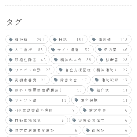
タグ
精神科
291
日記
184
備忘録
118
人工透析
88
サイト運営
52
処方薬
46
双極性障害
46
精神科以外
38
診断書
23
リハビリ出勤
23
自立支援医療（精神通院）
22
高額療養費
21
障害年金
17
通院記録
17
眼科（糖尿病性網膜症）
13
紹介状
11
シャント瘤
11
生命保険
11
NHK放送受信料免除
7
確定申告
6
自動車税減免
6
災害公営住宅
6
特定疾病療養受療証
6
保険証
6