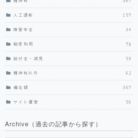
精神科
367
人工透析
157
障害年金
34
制度利用
78
給付金・減免
50
精神科以外
62
備忘録
367
サイト運営
56
Archive（過去の記事から探す）