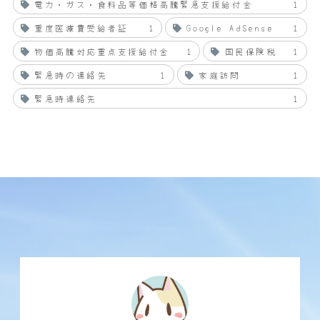
電力・ガス・食料品等価格高騰緊急支援給付金
1
重度医療費受給者証
1
Google AdSense
1
物価高騰対応重点支援給付金
1
国民保険税
1
緊急時の連絡先
1
家庭訪問
1
緊急時連絡先
1