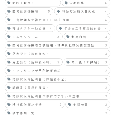
転院（転医）
6
栄養指導
6
国民健康保険税
5
福祉灯油購入費助成
4
三角線維軟骨複合体（TFCC）損傷
4
福祉タクシー助成券
4
年金生活者支援給付金
4
エムラクリーム
3
制度利用
3
国民健康保険限度額適用・標準負担額減額認定証
3
急患受付（形成外科）
3
急患受付（脳神経外科）
3
マル優（非課税）
3
インフルエンザ予防接種助成
2
受診状況等証明書（慢性腎不全）
2
診断書（双極性障害）
2
受診状況等証明書が添付できない申立書
2
精神保健福祉手帳
2
定期検査
2
請求書類一覧
2