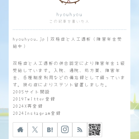
hyouhyou
この記事を書いた人
hyouhyou.jp｜双極症と人工透析（障害年金受
給中）
双極症と人工透析の併合認定により障害年金１級
受給しています。入院、通院、処方薬、障害年
金、各種制度利用などの備忘録として綴っていま
す。狭心症によりステント留置しました。
2005サイト開設
2019Twitter登録
2024X再登録
2024Instagram登録