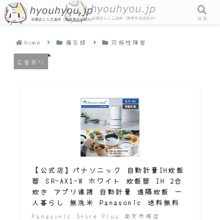
メニュー
検索
Home
備忘録
双極性障害
広告あり
【公式店】パナソニック 自動計量IH炊飯
器 SR-AX1-W ホワイト 炊飯器 IH 2合
炊き アプリ連携 自動計量 遠隔炊飯 一
人暮らし 無洗米 Panasonic 送料無料
Panasonic Store Plus 楽天市場店