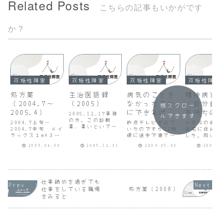
Related Posts
こちらの記事もいかがです
か？
双極性障害
双極性障害
双極性障害
双極性障
処方薬
主治医語録
病気のことを
精神病と
（2004.7〜
（2005）
なかったこと
（自分自
横スクロー
2005.4）
にできれば
気持ちの
2005.12.17事務
ルできます
の方。この診断
遷）
2004.7上旬〜
昨夜テレビをみて
小学校の頃
書、書いといて。
2004.7中旬 メイ
いたのですが22時
住宅に住ん
2005.12.8カゼの
ラックス１m×３Ｔ
頃に途中で寝てし
した。向い
１日は神経の１ヶ
2004.7上旬〜
まいました。今朝
アパートが
月。まだまだゆっ
2005.04.30
2005.12.31
2009.05.03
2009.
2005.4下旬 パキ
になって朝食と昼
精神病院か
くり考えなければ
シル錠20mg×１Ｔ
食で起こされまし
してきた若
いけないよ。けが
2004.7中旬〜
たが午前中も午後
さんが住ん
とか、からだの病
2005.4下旬 トレ
もずっと寝ていま
した。お兄
気は、家族や友人
ドミン錠25mg×３
した。ずいぶんと
どういう病
等周囲の人達に容
Ｔ2004.9頃 アナ
寝ていたのですが
どういう素
仕事納めを過ぎても
易に理解され、保
フラニール点滴
いろいろな夢をみ
切わかりま
仕事をしている職場
処方薬（2008）
護を受けますが、
（２回） ※具合
ていたよう
が、自分に
をみると
心の苦しみや、不
が悪くなり...
な・・・。病気に
な人のよう
安...
なったのは
わなかった
2006（平成16）年
お兄さんの
です...
遊...