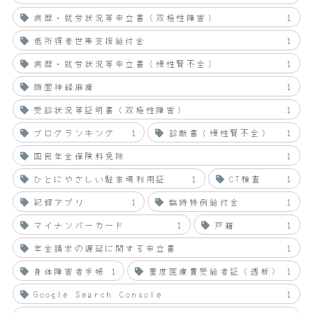
病歴・就労状況等申立書（双極性障害）
1
低所得者世帯支援給付金
1
病歴・就労状況等申立書（慢性腎不全）
1
顔面神経麻痺
1
受診状況等証明書（双極性障害）
1
ブログランキング
1
診断書（慢性腎不全）
1
国民年金保険料免除
1
ひとにやさしい駐車場利用証
1
CT検査
1
記録アプリ
1
臨時特例給付金
1
マイナンバーカード
1
戸籍
1
年金請求の遅延に関する申立書
1
身体障害者手帳
1
重度医療費受給者証（透析）
1
Google Search Console
1