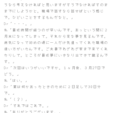
うなら考えなければと思いますがそうでなければそのま
までにしようかと。職場で話すなら話せばという感じ
で。ひどいことをするもんだなと。」
Dr「・・・。」
私「最近時間が経つのが早いんです。あっという間に２
月末になってしまって。それから変な夢を見るんです。
病気になって初めの頃に一人だけ気遣ってくれた職場の
偉い方がいたんです。ご夫妻でわざわざ家まで来てくれ
たりして。ところが最近夢にいきなり出てきて蹴るんで
す。」
Dr「次回はいつがいいですか。１ヶ月後、３月27日で
どう。」
私「はい。」
Dr「薬は何かあったときのために２日足して30日分
で。」
私「（？）」
Dr「それではこれで。」
私「ありがとうございます。」