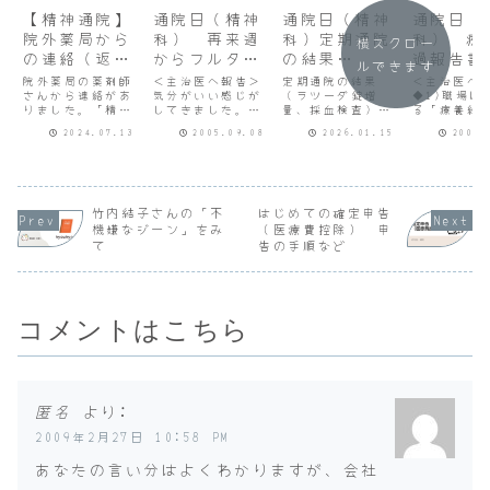
【精神通院】
通院日（精神
通院日（精神
通院日（
院外薬局から
科） 再来週
科）定期通院
科） 療
横スクロー
の連絡（返
からフルタイ
の結果
過報告書
ルできます
金）
ム
（2026/1/15
院外薬局の薬剤師
＜主治医へ報告＞
定期通院の結果
＜主治医へ
さんから連絡があ
気分がいい感じが
）、ラツーダ
（ラツーダ錠増
◆1)職場に
りました。「精神
してきました。仕
量、採血検査）雪
る「療養経
錠増量、採血
科調剤料（６月
事はすべてこなし
道の中、約２時
書（休暇３
検査
2024.07.13
2005.09.08
2026.01.15
2005.
分）の算定に誤り
てきています。仕
間、８時30分頃に
過）」の作
があり返金します
事は忙しいときも
病院に到着、自動
願いします。
（10円返金）」と
あります。13時間
受付で手続きをし
昼夜逆転の
のこと。精神科の
も寝てしまったと
たところ、外来受
少しずつ改
診療費や調剤料は
きがあります。昼
付や診察室が２階
きています
自立支援医療（精
寝も４日しまし
から４階K6-7付近
週 8.5ｈ（
竹内結子さんの「不
はじめての確定申告
神通院）を利用し
た。＜睡眠時間
に変更になってい
ｈ、昼3.0
機嫌なジーン」をみ
（医療費控除） 申
て一旦１割負担を
＞・先週 8.5ｈ
ました。50番台で
今週 8.0
て
告の手順など
しています。支払
（夜8.5ｈ、昼0.0
10:30～11:00の
7.0ｈ、昼1
時に（重）医療費
ｈ）・今週 10.5
予約だったのです
▼毎食後あ.
助成申請書（及
ｈ（夜...
が、診...
び...
コメントはこちら
匿名
より:
2009年2月27日 10:58 PM
あなたの言い分はよくわかりますが、会社