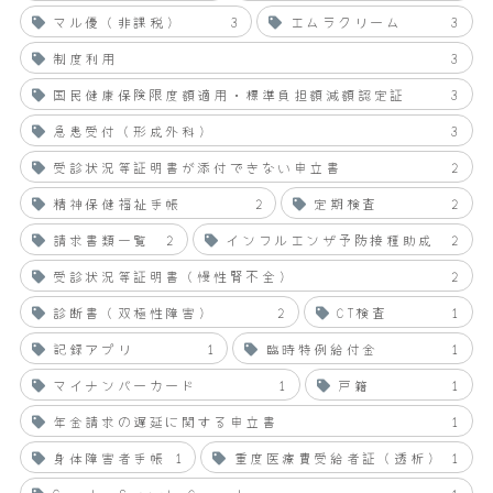
マル優（非課税）
3
エムラクリーム
3
制度利用
3
国民健康保険限度額適用・標準負担額減額認定証
3
急患受付（形成外科）
3
受診状況等証明書が添付できない申立書
2
精神保健福祉手帳
2
定期検査
2
請求書類一覧
2
インフルエンザ予防接種助成
2
受診状況等証明書（慢性腎不全）
2
診断書（双極性障害）
2
CT検査
1
記録アプリ
1
臨時特例給付金
1
マイナンバーカード
1
戸籍
1
年金請求の遅延に関する申立書
1
身体障害者手帳
1
重度医療費受給者証（透析）
1