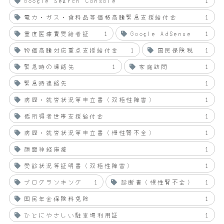
Google Search Console
1
電力・ガス・食料品等価格高騰緊急支援給付金
1
重度医療費受給者証
1
Google AdSense
1
物価高騰対応重点支援給付金
1
国民保険税
1
緊急時の連絡先
1
家庭訪問
1
緊急時連絡先
1
病歴・就労状況等申立書（双極性障害）
1
低所得者世帯支援給付金
1
病歴・就労状況等申立書（慢性腎不全）
1
顔面神経麻痺
1
受診状況等証明書（双極性障害）
1
ブログランキング
1
診断書（慢性腎不全）
1
国民年金保険料免除
1
ひとにやさしい駐車場利用証
1