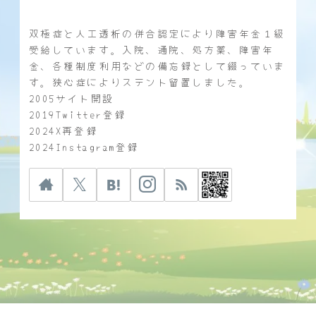
双極症と人工透析の併合認定により障害年金１級
受給しています。入院、通院、処方薬、障害年
金、各種制度利用などの備忘録として綴っていま
す。狭心症によりステント留置しました。
2005サイト開設
2019Twitter登録
2024X再登録
2024Instagram登録