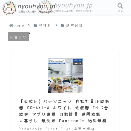
メニュー
検索
Home
精神科
通院記録
広告あり
【公式店】パナソニック 自動計量IH炊飯
器 SR-AX1-W ホワイト 炊飯器 IH 2合
炊き アプリ連携 自動計量 遠隔炊飯 一
人暮らし 無洗米 Panasonic 送料無料
Panasonic Store Plus 楽天市場店