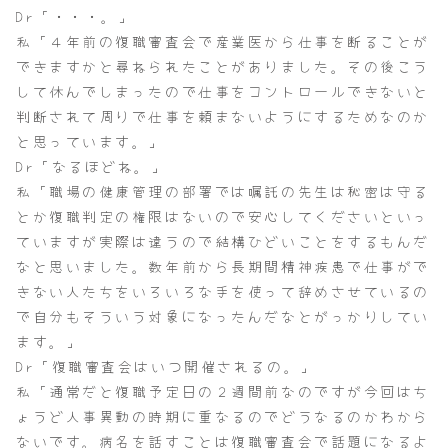
Dr「・・・。」
私「４年前の復職審査会で産業医から仕事を断ることが
できますかと尋ねられたことがありました。その後こう
して休んでしまったので仕事をコントロールできないと
判断されて周りで仕事を頼まないようにするためなのか
と思っています。」
Dr「なるほどね。」
私「職場の健康管理の部署では嘱託の先生は秘密は守る
とか復職判定の権限はないので安心してくださいといっ
ていますが実際は違うので結構ひどいことをするもんだ
なと思いました。数年前から長期間精神疾患で仕事がで
きない人たちをいろいろな手を使って辞めさせているの
で自分もそういう対象になったんだなとがっかりしてい
ます。」
Dr「復職審査会はいつ開催されるの。」
私「通常だと復職予定日の２週間前なのですが今回はち
ょうど人事異動の時期に重なるのでどうなるのかわから
ないです。病名を話すことは復職審査会で話題になるよ