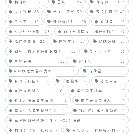
精神科
291
日記
184
備忘録
118
人工透析
88
サイト運営
52
双極性障害
46
処方薬
46
精神科以外
38
診断書
23
リハビリ出勤
23
自立支援医療（精神通院）
22
高額療養費
21
障害年金
17
通院記録
17
眼科（糖尿病性網膜症）
13
シャント瘤
11
生命保険
11
紹介状
11
NHK放送受信料免除
7
保険証
6
転院（転医）
6
栄養指導
6
確定申告
6
自動車税減免
6
災害公営住宅
6
特定疾病療養受療証
6
国民健康保険税
5
年金生活者支援給付金
4
福祉灯油購入費助成
4
三角線維軟骨複合体（TFCC）損傷
4
福祉タクシー助成券
4
急患受付（脳神経外科）
3