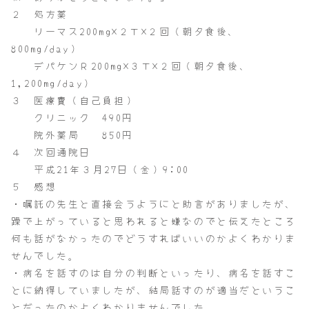
２ 処方薬
リーマス200mg×２Ｔ×２回（朝夕食後、
800mg/day）
デパケンＲ200mg×３Ｔ×２回（朝夕食後、
1,200mg/day）
３ 医療費（自己負担）
クリニック 490円
院外薬局 850円
４ 次回通院日
平成21年３月27日（金）9:00
５ 感想
・嘱託の先生と直接会うようにと助言がありましたが、
躁で上がっていると思われると嫌なのでと伝えたところ
何も話がなかったのでどうすればいいのかよくわかりま
せんでした。
・病名を話すのは自分の判断といったり、病名を話すこ
とに納得していましたが、結局話すのが適当だというこ
とだったのかよくわかりませんでした。