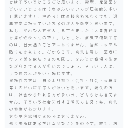
とはそういうところだと思います。実際、産業医な
どいないところは（たぶんいない方が圧倒的に多い
と思います）、辞めろとは直接言われなくても、退
職方向に持っていかれるのが大多数だと思います。
私も、そんな人を何人も見てきました（人事責任者
と席が近かったので）。もともと、病気で復職する
のは、並大抵のことではありません。当然レッテル
貼りもされます。だからこそ、病気を隠し、医者に
行って薬を飲んでるのも隠し、なんとか職場で生き
ながらえてる人が多いのでしょう。そういう人は、
うつ病の人が多いと感じます。
双極性の方は、自分より相手（会社・社会・医療者
等）のせいにする人が多いと思います。統失の方
は、社会から外れる方が多い分、どちらとも言えま
せん。そういう社会に対する考え方を見ても、病気
の特徴がわかります。
あなたを批判するのではありません。
働く場所はあるだけ幸せなことなのです。誰も、病