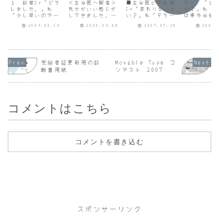
いの
ム
い
１ 診察Dr「どう
＜主治医へ報告＞
■主治医との会話
Ｄｒ 「ど
しました。」私
気分がいい感じが
Dr「変わりないか
か？」私 
「少し早いのです
してきました。仕
い？」私「そうで
は県外出張
が予約外で来まし
事はすべてこなし
すね。少し眠いく
てきました
2009.03.13
2005.09.08
2007.07.28
2005.
た。昨日久しぶり
てきています。仕
らいで・・・。」
は疲れたの
に人と話す機会が
事は忙しいときも
Dr「それじゃ。血
から仕事を
あり、自分の考え
あります。13時間
圧を測りましょ
寝ていまし
が正しいと主張し
も寝てしまったと
う。」私「は
Ｄｒ 「出
てしまったり、相
きがあります。昼
い。」Dr「血圧は
勧めできま
手の考えを受け入
寝も４日しまし
安定しているね。
ね。人と一
受給者証更新用の診
Movable Type コ
れて折り合いをつ
た。＜睡眠時間
120の86。下が
動すること
断書用紙
ンテスト 2007
けようとしないと
＞・先週 8.5ｈ
100のときもある
ですし、一
いうことがありま
（夜8.5ｈ、昼0.0
もんな。」私
しても緊張
した。穏やかに話
ｈ）・今週 10.5
「・・・。」
てリラック
をしていたつも
ｈ（夜...
Dr「職場でもおふ
ないですか
り...
ざ...
れ...
コメントはこちら
コメントを書き込む
スポンサーリンク