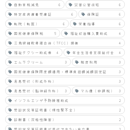
自動車税減免
6
災害公営住宅
6
特定疾病療養受療証
6
保険証
6
転院（転医）
6
栄養指導
6
国民健康保険税
5
福祉灯油購入費助成
4
三角線維軟骨複合体（TFCC）損傷
4
福祉タクシー助成券
4
年金生活者支援給付金
4
エムラクリーム
3
制度利用
3
国民健康保険限度額適用・標準負担額減額認定証
3
急患受付（形成外科）
3
急患受付（脳神経外科）
3
マル優（非課税）
3
インフルエンザ予防接種助成
2
受診状況等証明書（慢性腎不全）
2
診断書（双極性障害）
2
受診状況等証明書が添付できない申立書
2