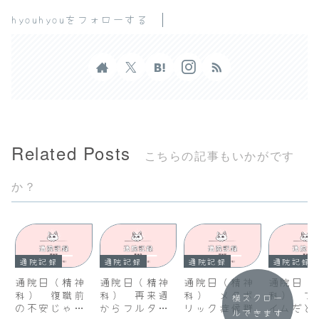
hyouhyouをフォローする
Related Posts
こちらの記事もいかがです
か？
通院記録
通院記録
通院記録
通院記録
通院日（精神
通院日（精神
通院日（精神
通院日（
科） 復職前
科） 再来週
科） メタボ
科） フ
横スクロー
の不安じゃな
からフルタイ
リック症候群
イムだと
ルできます