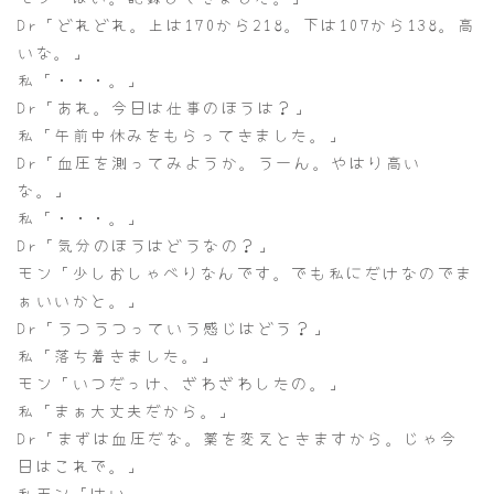
Dr「どれどれ。上は170から218。下は107から138。高
いな。」
私「・・・。」
Dr「あれ。今日は仕事のほうは？」
私「午前中休みをもらってきました。」
Dr「血圧を測ってみようか。うーん。やはり高い
な。」
私「・・・。」
Dr「気分のほうはどうなの？」
モン「少しおしゃべりなんです。でも私にだけなのでま
ぁいいかと。」
Dr「うつうつっていう感じはどう？」
私「落ち着きました。」
モン「いつだっけ、ざわざわしたの。」
私「まぁ大丈夫だから。」
Dr「まずは血圧だな。薬を変えときますから。じゃ今
日はこれで。」
私モン「はい。」