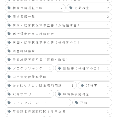
精神保健福祉手帳
2
定期検査
2
請求書類一覧
2
病歴・就労状況等申立書（双極性障害）
1
低所得者世帯支援給付金
1
病歴・就労状況等申立書（慢性腎不全）
1
顔面神経麻痺
1
受診状況等証明書（双極性障害）
1
ブログランキング
1
診断書（慢性腎不全）
1
国民年金保険料免除
1
ひとにやさしい駐車場利用証
1
CT検査
1
記録アプリ
1
臨時特例給付金
1
マイナンバーカード
1
戸籍
1
年金請求の遅延に関する申立書
1