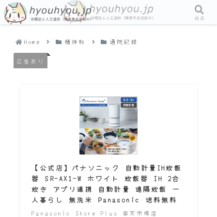
メニュー
検索
Home
精神科
通院記録
広告あり
【公式店】パナソニック 自動計量IH炊飯
器 SR-AX1-W ホワイト 炊飯器 IH 2合
炊き アプリ連携 自動計量 遠隔炊飯 一
人暮らし 無洗米 Panasonic 送料無料
Panasonic Store Plus 楽天市場店