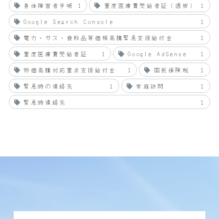
身体障害者手帳
1
重度医療費受給者証（透析）
1
Google Search Console
1
電力・ガス・食料品等価格高騰緊急支援給付金
1
重度医療費受給者証
1
Google AdSense
1
物価高騰対応重点支援給付金
1
国民保険税
1
緊急時の連絡先
1
家庭訪問
1
緊急時連絡先
1