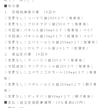
■処方薬
１ 双極性障害の薬 14日分
（変更なし）リーマス錠200×３Ｔ（毎食後）
（変更なし）プロチアデン錠25×６Ｔ（毎食後）
（今回減）パキシル錠10mg×３Ｔ（毎食後）→０T
（今回減）パキシル錠10mg×１Ｔ（就寝前）→０T
（変更なし）エバミールＳＲ錠200mg×２T（就寝前）
（変更なし）ロヒプノール錠２×１Ｔ（就寝前）
２ 高血圧の薬 14日分
（変更なし）テノーミン錠25×３Ｔ（毎食後）
（今回追加）アンダクトンＡ錠25×３Ｔ（毎食後）
（変更なし）ユペラニコチネート100mg×３Ｔ（毎食
後）
（変更なし）ベザトールＳＲ錠200mg×２Ｔ（朝夕食
後）
（変更なし）ディオバン錠40mg×２Ｔ（朝夕食後）
■支払（自立支援医療適用・10％負担810円）