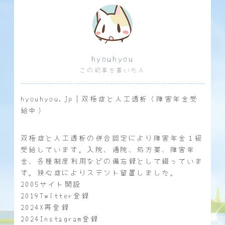
hyouhyou
この記事を書いた人
hyouhyou.jp｜双極症と人工透析（障害年金受
給中）
双極症と人工透析の併合認定により障害年金１級
受給しています。入院、通院、処方薬、障害年
金、各種制度利用などの備忘録として綴っていま
す。狭心症によりステント留置しました。
2005サイト開設
2019Twitter登録
2024X再登録
2024Instagram登録