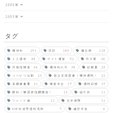
2006年
2005年
タグ
精神科
291
日記
184
備忘録
118
人工透析
88
サイト運営
52
処方薬
46
双極性障害
46
精神科以外
38
診断書
23
リハビリ出勤
23
自立支援医療（精神通院）
22
高額療養費
21
障害年金
17
通院記録
17
眼科（糖尿病性網膜症）
13
紹介状
11
シャント瘤
11
生命保険
11
NHK放送受信料免除
7
確定申告
6