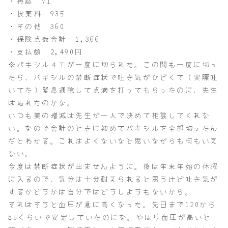
・再診 71
・投薬料 935
・その他 360
・保険点数合計 1,366
・支払額 2,490円
※パキシル４Ｔが一度に切られた。この間も一度に切っ
たら、パキシルの禁断症状で吐き気がひどくて（実際吐
いてた）緊急通院して点滴を打ってもらったのに、先生
は忘れたのかな。
いつも薬の増減は先生が一人で決めて相談してくれな
い。なので会計のときに初めてパキシルを全部切ったん
だとわかる。これはよくないなと思いながらも何もいえ
ない。
今度は禁断症状が出ませんように。後は年末年始の休暇
に入るので、気分は十分耐えられると思うけど吐き気が
するかどうかは自分ではどうしようもないから。
それはそうと血圧が急に高くなった。先日まで120から
85くらいで安定していたのにな。やはり血圧が高いと