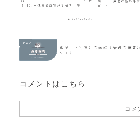
回 21年
様 療養経過報告書
５月21日健康診断実施責任者 様
回
療養経過報告書( 第 ５
○○○○ 療養開始年
回 )
年4月2日生年月日 昭
○○○○ 療養開始年月日 平成20
○○日生病名 ※双極性
2009.05.21
年４月２日生年月日 昭和○○年○○月
病、狭心症、高血圧身.
○○日...
職場上司と妻との面談（最近の療養
メモ）
コメントはこちら
コメ