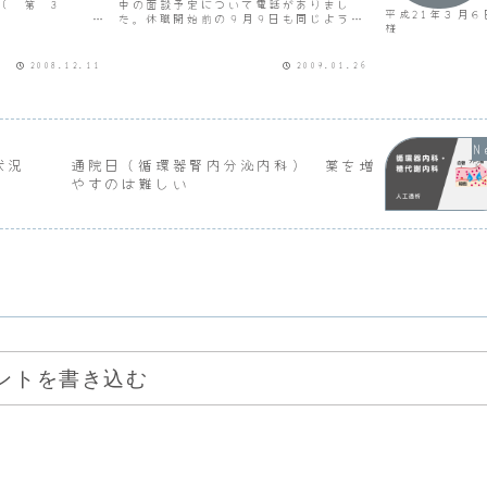
( 第 3
中の面談予定について電話がありまし
平成21年３月
 )
た。休職開始前の９月９日も同じような
月日 平成20
面談があり、職場側が総括課長、管理担
和○○年○○月
当課長、管理担当者、家族側が妻のモン
○○課総
感情障害、糖尿
の合計４人での面談で私は入りません。
2008.12.11
2009.01.26
患療養者復職審
..
今回の電話でも話をすること...
会）の開催につ
した健康管理区
状況
通院日（循環器腎内分泌内科） 薬を増
やすのは難しい
ントを書き込む