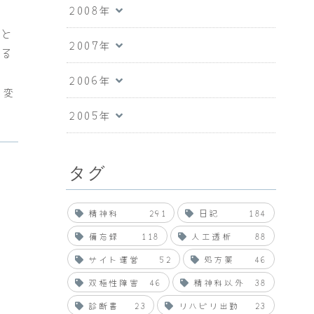
2008年
たと
2007年
する
2006年
は変
2005年
タグ
精神科
291
日記
184
備忘録
118
人工透析
88
サイト運営
52
処方薬
46
双極性障害
46
精神科以外
38
診断書
23
リハビリ出勤
23