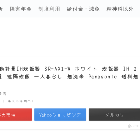
析
障害年金
制度利用
給付金・減免
精神科以外
量IH炊飯器 SR-AX1-W ホワイト 炊飯器 IH 2
遠隔炊飯 一人暮らし 無洗米 Panasonic 送料無
市場店
時点 | 楽天市場調べ）
楽天市場
Yahooショッピング
メルカリ
ポチ