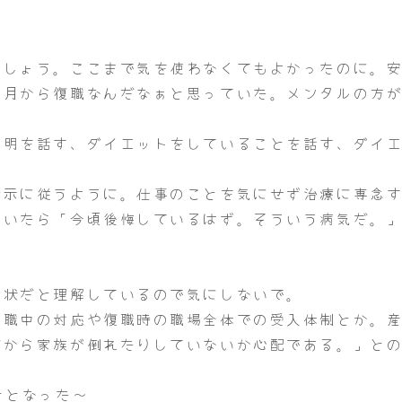
でしょう。ここまで気を使わなくてもよかったのに。
４月から復職なんだなぁと思っていた。メンタルの方
説明を話す、ダイエットをしていることを話す、ダイ
指示に従うように。仕事のことを気にせず治療に専念
聞いたら「今頃後悔しているはず。そういう病気だ。
症状だと理解しているので気にしないで。
休職中の対応や復職時の職場全体での受入体制とか。
だから家族が倒れたりしていないか心配である。」と
ととなった～