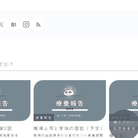
すか？
療養報告
療養報告
横スクロー
第3回
職場上司と家族の面談（予定）
精神疾患療
ルできます
催文書）
診断実施責任者
職場の総括課長から妻のモンへ療養期間