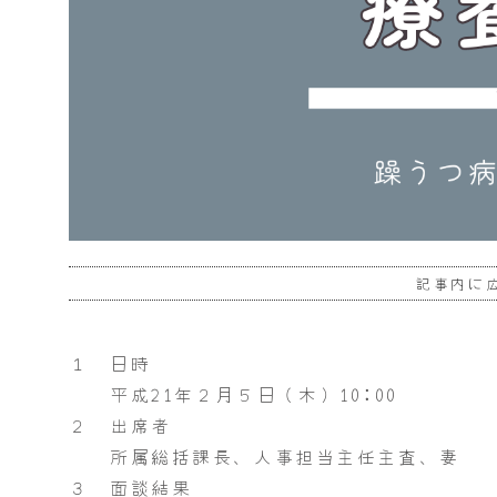
記事内に
１ 日時
平成21年２月５日（木）10:00
２ 出席者
所属総括課長、人事担当主任主査、妻
３ 面談結果