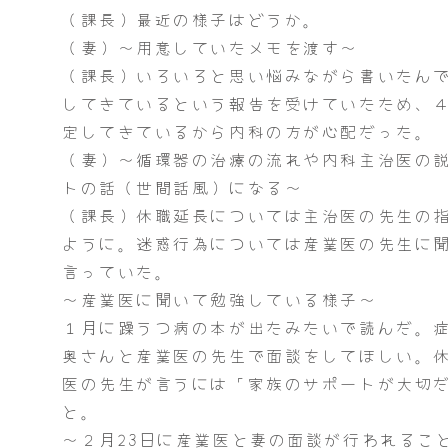
（課長）最近の様子はどうか。
（妻）～用意していたメモを渡す～
（課長）いろいろと思い悩みながら書いたん
してきているという報告を受けていたため、
定してきているから内科の方が心配だった。
（妻）～循環器の治療の流れや内科主治医の
トの話（世間話風）になる～
（課長）休職延長については主治医の先生の
ように。迷惑行為については産業医の先生に
言っていた。
～産業医に聞いて勉強している様子～
１月に躁うつ病の本が出たみたいで読んだ。
奥さんと産業医の先生で面談をしてほしい。
医の先生が言うには「家族のサポートが大切
と。
～２月23日に産業医と妻の面談が行われるこ