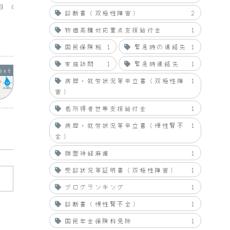
メールを送ったところ、電話がありまし
きたので
６日 ○○○○
た。課長「メールをみたが明日の復職審
請。直属
診断書（双極性障害）
2
様
査会には出れるのか。」私「大丈夫で
した。精
す。」課長「詳しいことは審査会で先生
が悪く通
括課長 精神疾
たちからいろいろ聞かれるだろうからき
とのこと
物価高騰対応重点支援給付金
1
2009.03.07
2009.03.18
査会（職員特別健康審査
ちんと答えなさい。」私「...
をお願い
いて 先に提出のありま
国民保険税
1
緊急時の連絡先
1
分変更申請書を受...
家庭訪問
1
緊急時連絡先
1
病歴・就労状況等申立書（双極性障
1
害）
低所得者世帯支援給付金
1
病歴・就労状況等申立書（慢性腎不
1
全）
顔面神経麻痺
1
受診状況等証明書（双極性障害）
1
ブログランキング
1
診断書（慢性腎不全）
1
国民年金保険料免除
1