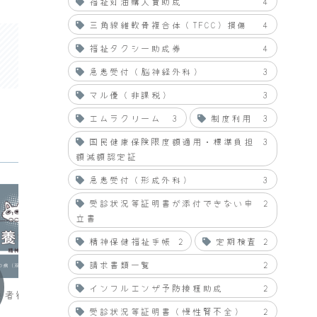
福祉灯油購入費助成
4
三角線維軟骨複合体（TFCC）損傷
4
福祉タクシー助成券
4
急患受付（脳神経外科）
3
マル優（非課税）
3
エムラクリーム
3
制度利用
3
国民健康保険限度額適用・標準負担
3
額減額認定証
急患受付（形成外科）
3
受診状況等証明書が添付できない申
2
立書
精神保健福祉手帳
2
定期検査
2
請求書類一覧
2
療養報告
療養報
インフルエンザ予防接種助成
2
養者復職審査会（開
職場の上司から連絡あり
職場上
受診状況等証明書（慢性腎不全）
2
３月23日から入院する旨総括課長へ報告
クリニッ