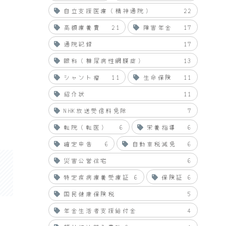
自立支援医療（精神通院）
22
高額療養費
21
障害年金
17
通院記録
17
眼科（糖尿病性網膜症）
13
シャント瘤
11
生命保険
11
紹介状
11
NHK放送受信料免除
7
転院（転医）
6
栄養指導
6
確定申告
6
自動車税減免
6
災害公営住宅
6
特定疾病療養受療証
6
保険証
6
国民健康保険税
5
年金生活者支援給付金
4