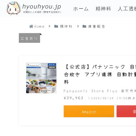
ホーム
精神科
人工透
Home
精神科
療養報告
広告あり
【公式店】パナソニック 自動計
合炊き アプリ連携 自動計量 
料
Panasonic Store Plus 楽天
¥39,963
（2026/06/24 19:56
Amazon