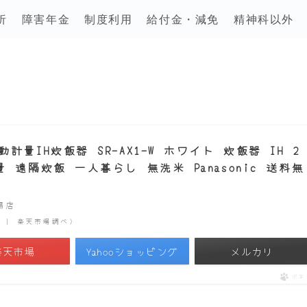
析
障害年金
制度利用
給付金・減免
精神科以外
量IH炊飯器 SR-AX1-W ホワイト 炊飯器 IH 2
遠隔炊飯 一人暮らし 無洗米 Panasonic 送料無
市場店
時点 | 楽天市場調べ）
楽天市場
Yahooショッピング
メルカリ
ポチ