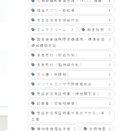
三角線維軟骨複合体（TFCC）損傷
4
福祉タクシー助成券
4
年金生活者支援給付金
4
エムラクリーム
3
制度利用
3
国民健康保険限度額適用・標準負担
3
額減額認定証
急患受付（形成外科）
3
急患受付（脳神経外科）
3
マル優（非課税）
3
インフルエンザ予防接種助成
2
受診状況等証明書（慢性腎不全）
2
診断書（双極性障害）
2
受診状況等証明書が添付できない申
2
立書
精神保健福祉手帳
2
定期検査
2