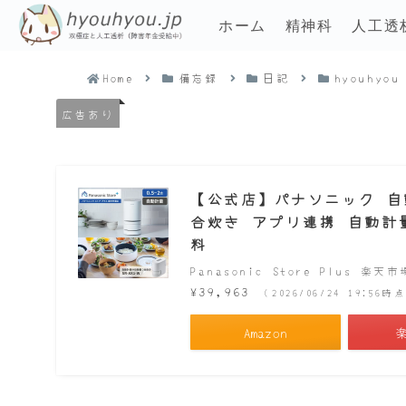
ホーム
精神科
人工透
Home
備忘録
日記
hyouhyou
広告あり
【公式店】パナソニック 自動計
合炊き アプリ連携 自動計量 
料
Panasonic Store Plus 楽天
¥39,963
（2026/06/24 19:56
Amazon