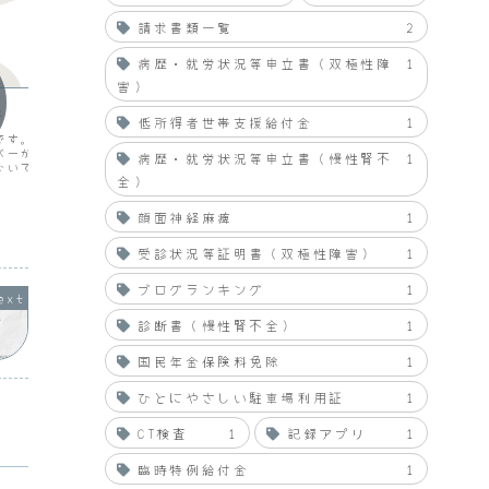
請求書類一覧
2
病歴・就労状況等申立書（双極性障
1
hyouhyou
hyouh
害）
キ
う～さぎ～さん♪くまさん♪ね
冷えぴ
低所得者世帯支援給付金
1
こさんよぉ～♪
です。不調です。パソコ
を額に貼
バーがここ３日間も落ち
「肉」と
病歴・就労状況等申立書（慢性腎不
1
な～んとなく売れそな気がします～♪う
ないです。有料で会社で
た。
さぎさんとくまさんとねこさんが腰を振
全）
どはかなり困っているよ
り振りしながら踊るKINCHOのＣＭ「ゴン
ゴン売れそうな予感編」がたまらなくい
顔面神経麻痺
1
2009.02.02
2009.04.18
いです。出演している「タンスにゴンダ
ンサーズ」のぬいぐるみに入っている方
たちはプロのダンサ...
受診状況等証明書（双極性障害）
1
ブログランキング
1
診断書（慢性腎不全）
1
国民年金保険料免除
1
ひとにやさしい駐車場利用証
1
CT検査
1
記録アプリ
1
臨時特例給付金
1