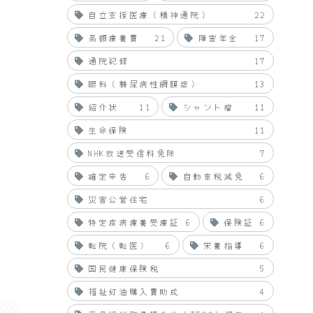
自立支援医療（精神通院）
22
高額療養費
21
障害年金
17
通院記録
17
眼科（糖尿病性網膜症）
13
紹介状
11
シャント瘤
11
生命保険
11
NHK放送受信料免除
7
確定申告
6
自動車税減免
6
災害公営住宅
6
特定疾病療養受療証
6
保険証
6
転院（転医）
6
栄養指導
6
国民健康保険税
5
福祉灯油購入費助成
4