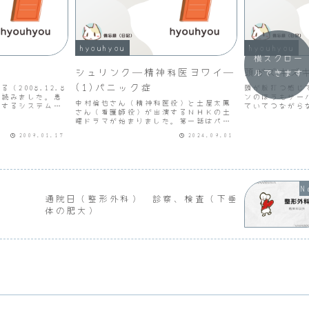
hyouhyou
hyouhyou
横スクロー
シュリンク―精神科医ヨワイ―
頭がズキズ
ルできます
(1)パニック症
（2008.12.8
頭が脈打つ感じ
を読みました。患
ンのほうもサー
中村倫也さん（精神科医役）と土屋太鳳
とするシステムを
ていてつながら
さん（看護師役）が出演するＮＨＫの土
した。医療系サイ
使っている方な
曜ドラマが始まりました。第一話はパニ
化しているものや
うです。
ック症（シングルマザー雪村葵役、夏帆
Ｓなど対象を明確
2009.01.17
2024.09.01
さん）でした。病気のつらさは違います
が、精神科の敷居が高く感じたり、診察
時にパソコン入力に集中し...
通院日（整形外科） 診察、検査（下垂
体の肥大）