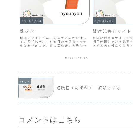
hyouhyou
hyouhyou
銭ゲバ
闘病記共有サイト
松山ケンイチさん、ミムラさんが出演し
闘病記の共有サイトを知る
ている「銭ゲバ」が昨日の土曜夜９時か
朝日新聞）という記事
ら始まりました。第１回放送から子供が
者や疾病を幅広く対象
バットで殴るという刺激的なシーンがあ
工夫していると思いま
り、原作を知らないのでこの後大丈夫だ
トの検索エンジンに特
ろうかと心配になってしまいました。父
医療ＳＮＳ、患者ＳＮ
2009.01.18
親が酒を飲んで理不尽なこ...
にしてサービスを...
通院日（皮膚科） 順調ですね
コメントはこちら