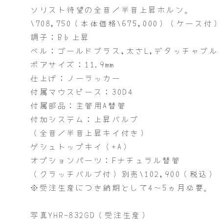
ソリスト待望の全音／半音上昇ホルン。
\708,750（本体価格\675,000）（ケース付
調子：B♭上昇
ベル：ゴールドブラス,太さL,デタッチャブル
ボアサイズ：11.9mm
仕上げ：ノーラッカー
付属マウスピース：30D4
付属部品：主管用A替管
付加システム：上昇バルブ
（全音／半音上昇キイ付き）
ゲシュトップキイ（+A）
オプションパーツ：Fナチュラル替管
（クラッチバルブ付）別売\102,900（税込）
※受注生産につき納期として4～5ヵ月必要。
写真YHR-832GD（受注生産）