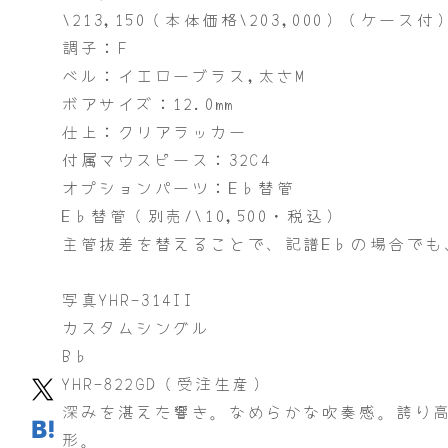
\213,150（本体価格\203,000）（ケース付
調子：F
ベル：イエローブラス,太さM
ボアサイズ：12.0mm
仕上：クリアラッカー
付属マウスピース：32C4
オプションパーツ：E♭替管
E♭替管（別売/\10,500・税込）
主管抜差を替えることで、記譜E♭の場合でも
写真YHR-314II
カスタムシングル
B♭
YHR-822GD（受注生産）
深みを湛えた響き。なめらかな吹奏感。誇り
形。