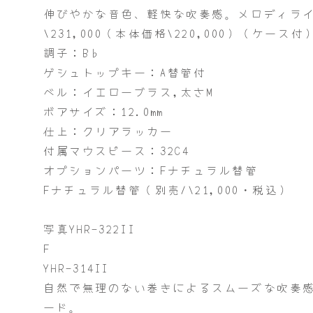
伸びやかな音色、軽快な吹奏感。メロディライ
\231,000（本体価格\220,000）（ケース付
調子：B♭
ゲシュトップキー：A替管付
ベル：イエローブラス,太さM
ボアサイズ：12.0mm
仕上：クリアラッカー
付属マウスピース：32C4
オプションパーツ：Fナチュラル替管
Fナチュラル替管（別売/\21,000・税込）
写真YHR-322II
F
YHR-314II
自然で無理のない巻きによるスムーズな吹奏
ード。