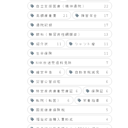
自立支援医療（精神通院）
22
高額療養費
21
障害年金
17
通院記録
17
眼科（糖尿病性網膜症）
13
紹介状
11
シャント瘤
11
生命保険
11
NHK放送受信料免除
7
確定申告
6
自動車税減免
6
災害公営住宅
6
特定疾病療養受療証
6
保険証
6
転院（転医）
6
栄養指導
6
国民健康保険税
5
福祉灯油購入費助成
4
、