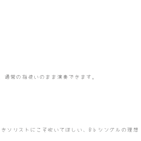
）
、通常の指使いのまま演奏できます。
高きソリストにこそ吹いてほしい、B♭シングルの理想