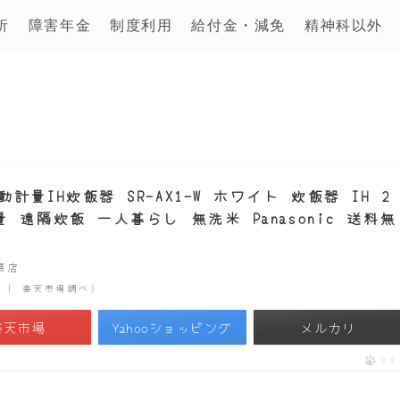
析
障害年金
制度利用
給付金・減免
精神科以外
量IH炊飯器 SR-AX1-W ホワイト 炊飯器 IH 2
遠隔炊飯 一人暮らし 無洗米 Panasonic 送料無
市場店
時点 | 楽天市場調べ）
楽天市場
Yahooショッピング
メルカリ
ポチ