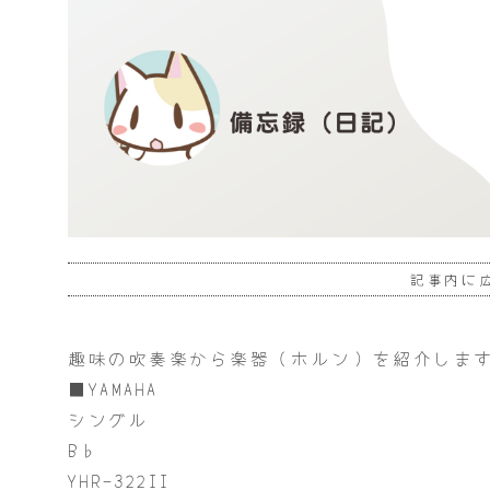
記事内に
趣味の吹奏楽から楽器（ホルン）を紹介しま
■YAMAHA
シングル
B♭
YHR-322II