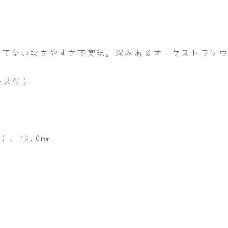
つてない吹きやすさで実現。深みあるオーケストラサ
。
ケース付）
、12.0mm