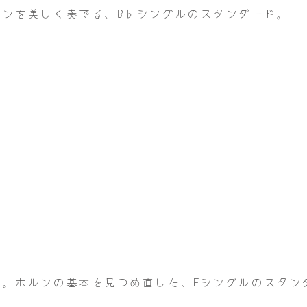
ンを美しく奏でる、B♭シングルのスタンダード。
）
感。ホルンの基本を見つめ直した、Fシングルのスタン