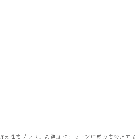
）
の確実性をプラス。高難度パッセージに威力を発揮する