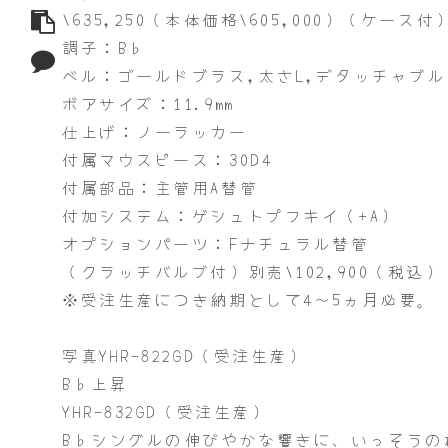
\635,250（本体価格\605,000）（ケース付
調子：B♭
ベル：ゴールドブラス,太さL,デタッチャブル
ボアサイズ：11.9mm
仕上げ：ノーラッカー
付属マウスピース：30D4
付属部品：主管用A替管
付加システム：ゲシュトプフキイ（+A）
オプションパーツ：Fナチュラル替管
（クラッチバルブ付）別売\102,900（税込）
※受注生産につき納期として4～5ヵ月必要。
写真YHR-822GD（受注生産）
B♭上昇
YHR-832GD（受注生産）
B♭シングルの伸びやかな響きに、いっそう