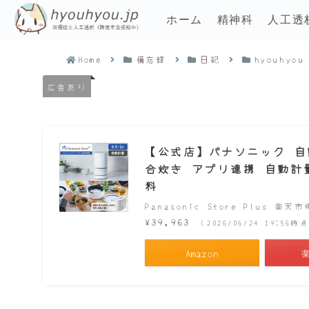
ホーム
精神科
人工透
Home
備忘録
日記
hyouhyou
広告あり
【公式店】パナソニック 自動計
合炊き アプリ連携 自動計量 
料
Panasonic Store Plus 楽天
¥39,963
（2026/06/24 19:56
Amazon