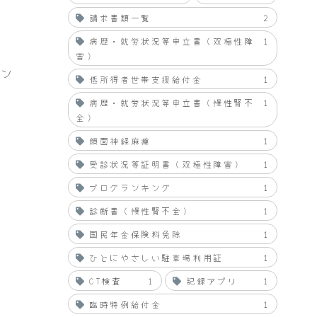
請求書類一覧
2
病歴・就労状況等申立書（双極性障
1
害）
ウン
低所得者世帯支援給付金
1
病歴・就労状況等申立書（慢性腎不
1
全）
顔面神経麻痺
1
受診状況等証明書（双極性障害）
1
ブログランキング
1
診断書（慢性腎不全）
1
国民年金保険料免除
1
ひとにやさしい駐車場利用証
1
CT検査
1
記録アプリ
1
臨時特例給付金
1