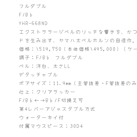
フルダブル
F/B♭
YHR-668ND
エクストララージベルのリッチな響きを、か
ドを生み出す、ヤマハ太ベルホルンの自信作
価格：\519,750（本体価格\495,000）（
調子：F/B♭ フルダブル
ベル：洋白、太さLL
デタッチャブル
ボアサイズ：11.9mm（主管抜差・F管抜差のみ）
仕上：クリアラッカー
F/B♭←→B♭/F切換え可
第4レバーアジャスタブル方式
ウォーターキイ付
付属マウスピース：30D4