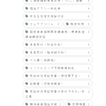
三角線維軟骨複合体（TFCC）損傷
4
福祉タクシー助成券
4
年金生活者支援給付金
4
エムラクリーム
3
制度利用
3
国民健康保険限度額適用・標準負担
3
額減額認定証
急患受付（形成外科）
3
急患受付（脳神経外科）
3
マル優（非課税）
3
インフルエンザ予防接種助成
2
受診状況等証明書（慢性腎不全）
2
診断書（双極性障害）
2
受診状況等証明書が添付できない申
2
立書
精神保健福祉手帳
2
定期検査
2