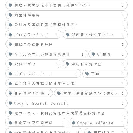
病歴・就労状況等申立書（慢性腎不全）
1
顔面神経麻痺
1
受診状況等証明書（双極性障害）
1
ブログランキング
1
診断書（慢性腎不全）
1
国民年金保険料免除
1
ひとにやさしい駐車場利用証
1
CT検査
1
記録アプリ
1
臨時特例給付金
1
マイナンバーカード
1
戸籍
1
年金請求の遅延に関する申立書
1
身体障害者手帳
1
重度医療費受給者証（透析）
1
Google Search Console
1
電力・ガス・食料品等価格高騰緊急支援給付金
1
重度医療費受給者証
1
Google AdSense
1
物価高騰対応重点支援給付金
1
国民保険税
1