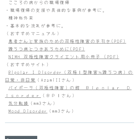
こころの病からの職場復帰
・職場復帰の支援や具体的な事例が参考に。
精神科外来
・基本的な流れが参考に。
（おすすめマニュアル）
患者さんと家族のための双極性障害の手引き(PDF)
躁うつ病とつきあうために(PDF)
NIMH 双極性障害クライエント用小冊子 (PDF)
（おすすめサイト）
Bipolar I Disorder（双極Ⅰ型障害≒躁うつ病）の
日常・非日常
（AzamiIIさん）
バイポーラ（双極性障害）の館 Ｂｉｐｏｌａｒ Ｄ
ｉｓｏｒｄｅｒ
（ＢＰⅠさん）
気分転換
（mm3さん）
Mood Disorder
（mm3さん）