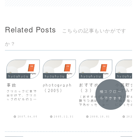
Related Posts
こちらの記事もいかがです
か？
hyouhyou
hyouhyou
hyouhyou
hyouhyo
事故
photograph
おすすめ
小銭貯金
（2005）
（３）
えてみた
クリニックに車で
横スクロー
出かけて、クリニ
（おすすめの本）
小箱に貯め
ルできます
ックのビルの１階
躁うつ病はここま
小銭が箱い
部分の駐車場にと
でわかった・治療
になったの
めようとしたら、
法がしっかり、症
てみました5
３台ある駐車スペ
例もふんだん 躁
枚、100円1
ースが全部満車で
うつ病とつきあ
50円76枚、
2007.04.06
2005.12.31
2008.10.01
2024.
仕方ないので隣の
う・さっと読める
297枚、5円
ビルの有料駐車場
感じ うつ病をな
1円316枚、
にとめようとバッ
おす・詳しくわか
31,066円
クしました。する
りやすい 「う
ATMなら10
と、歩道部分に車
つ」からの社会復
手数料無料