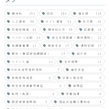
精神科
291
日記
184
備忘録
118
人工透析
88
サイト運営
52
処方薬
46
双極性障害
46
精神科以外
38
診断書
23
リハビリ出勤
23
自立支援医療（精神通院）
22
高額療養費
21
障害年金
17
通院記録
17
眼科（糖尿病性網膜症）
13
紹介状
11
シャント瘤
11
生命保険
11
NHK放送受信料免除
7
確定申告
6
自動車税減免
6
災害公営住宅
6
特定疾病療養受療証
6
保険証
6
転院（転医）
6
栄養指導
6
国民健康保険税
5
福祉灯油購入費助成
4