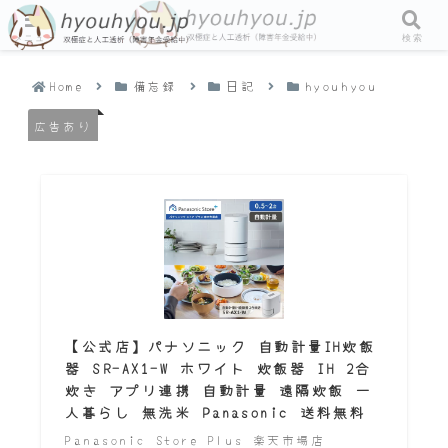
メニュー
検索
Home
備忘録
日記
hyouhyou
広告あり
【公式店】パナソニック 自動計量IH炊飯
器 SR-AX1-W ホワイト 炊飯器 IH 2合
炊き アプリ連携 自動計量 遠隔炊飯 一
人暮らし 無洗米 Panasonic 送料無料
Panasonic Store Plus 楽天市場店