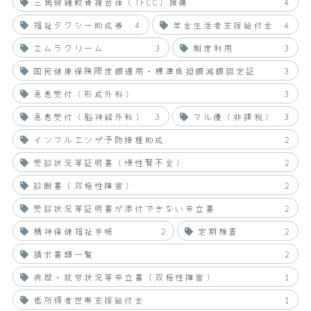
三角線維軟骨複合体（TFCC）損傷
4
福祉タクシー助成券
4
年金生活者支援給付金
4
エムラクリーム
3
制度利用
3
国民健康保険限度額適用・標準負担額減額認定証
3
急患受付（形成外科）
3
急患受付（脳神経外科）
3
マル優（非課税）
3
インフルエンザ予防接種助成
2
受診状況等証明書（慢性腎不全）
2
診断書（双極性障害）
2
受診状況等証明書が添付できない申立書
2
精神保健福祉手帳
2
定期検査
2
請求書類一覧
2
病歴・就労状況等申立書（双極性障害）
1
低所得者世帯支援給付金
1