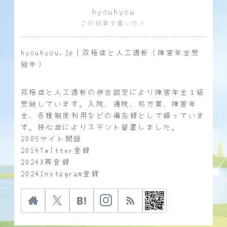
hyouhyou
この記事を書いた人
hyouhyou.jp｜双極症と人工透析（障害年金受
給中）
双極症と人工透析の併合認定により障害年金１級
受給しています。入院、通院、処方薬、障害年
金、各種制度利用などの備忘録として綴っていま
す。狭心症によりステント留置しました。
2005サイト開設
2019Twitter登録
2024X再登録
2024Instagram登録