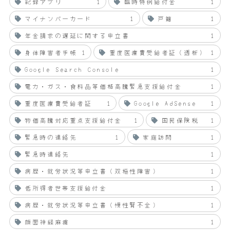
記録アプリ
1
臨時特例給付金
1
マイナンバーカード
1
戸籍
1
年金請求の遅延に関する申立書
1
身体障害者手帳
1
重度医療費受給者証（透析）
1
Google Search Console
1
電力・ガス・食料品等価格高騰緊急支援給付金
1
重度医療費受給者証
1
Google AdSense
1
物価高騰対応重点支援給付金
1
国民保険税
1
緊急時の連絡先
1
家庭訪問
1
緊急時連絡先
1
病歴・就労状況等申立書（双極性障害）
1
低所得者世帯支援給付金
1
病歴・就労状況等申立書（慢性腎不全）
1
顔面神経麻痺
1