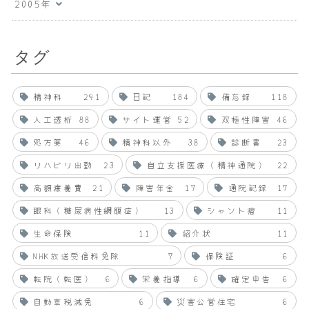
2005年
タグ
精神科
291
日記
184
備忘録
118
人工透析
88
サイト運営
52
双極性障害
46
処方薬
46
精神科以外
38
診断書
23
リハビリ出勤
23
自立支援医療（精神通院）
22
高額療養費
21
障害年金
17
通院記録
17
眼科（糖尿病性網膜症）
13
シャント瘤
11
生命保険
11
紹介状
11
NHK放送受信料免除
7
保険証
6
転院（転医）
6
栄養指導
6
確定申告
6
自動車税減免
6
災害公営住宅
6