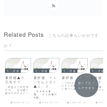
Related Posts
こちらの記事もいかがです
か？
モン評価
モン評価
モン評価
モン評価
妻評価▲３
妻評価 ＋１
妻評価 ＋２
妻評価 
元気そう
～なんとなく
４．５
・108kg・眠いの
横スクロー
▲０．３
にＰＣ三昧。・少
・昨日よりは元気
・易怒性、
ルできます
し怒りっぽい。・
そう。・主治医と
（モンにも
・まぁまぁ普
21;30寝る（とい
話せたのがよかっ
ある）
通。・ＰＣ作業が
うよりダウン）。
たみたい。
中断。
2008.05.10
2008.05.29
2008.05.20
2008.