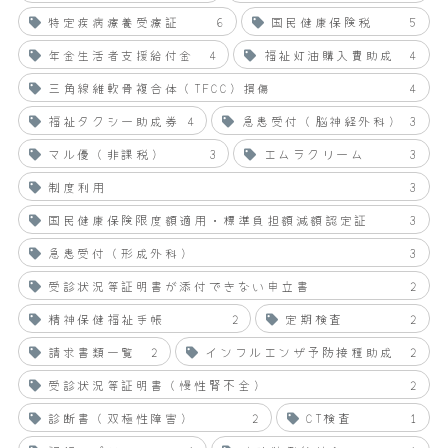
特定疾病療養受療証
6
国民健康保険税
5
年金生活者支援給付金
4
福祉灯油購入費助成
4
三角線維軟骨複合体（TFCC）損傷
4
福祉タクシー助成券
4
急患受付（脳神経外科）
3
マル優（非課税）
3
エムラクリーム
3
制度利用
3
国民健康保険限度額適用・標準負担額減額認定証
3
急患受付（形成外科）
3
受診状況等証明書が添付できない申立書
2
精神保健福祉手帳
2
定期検査
2
請求書類一覧
2
インフルエンザ予防接種助成
2
受診状況等証明書（慢性腎不全）
2
診断書（双極性障害）
2
CT検査
1