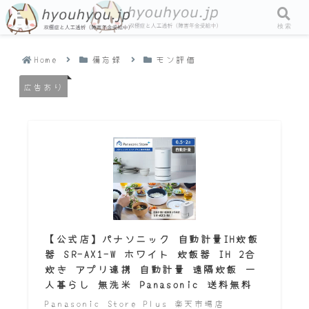
メニュー
検索
Home
備忘録
モン評価
広告あり
【公式店】パナソニック 自動計量IH炊飯
器 SR-AX1-W ホワイト 炊飯器 IH 2合
炊き アプリ連携 自動計量 遠隔炊飯 一
人暮らし 無洗米 Panasonic 送料無料
Panasonic Store Plus 楽天市場店