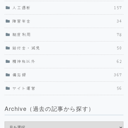
人工透析
157
障害年金
34
制度利用
78
給付金・減免
50
精神科以外
62
備忘録
367
サイト運営
56
Archive（過去の記事から探す）