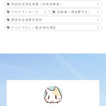
受診状況等証明書（双極性障害）
1
ブログランキング
1
診断書（慢性腎不全）
1
国民年金保険料免除
1
ひとにやさしい駐車場利用証
1