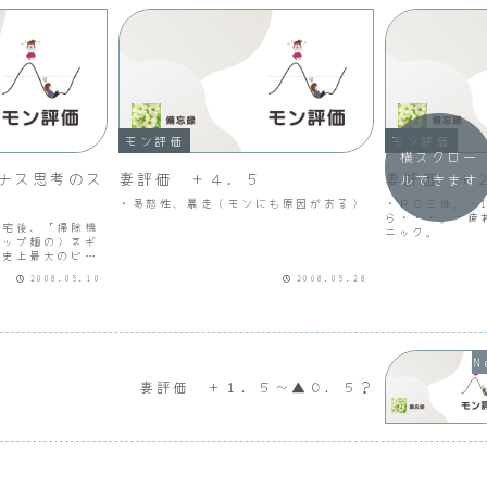
モン評価
モン評価
横スクロー
ナス思考のス
妻評価 ＋４．５
妻評価 ＋
ルできます
・易怒性、暴走（モンにも原因がある）
・ＰＣ三昧。・1
ら・・・。・疲
帰宅後、「掃除機
ニック。
カップ麺の）ネギ
・史上最大のビッ
ック。マイナス思
2008.05.10
2008.05.28
らず。ジェイゾロ
妻評価 ＋１．５～▲０．５？