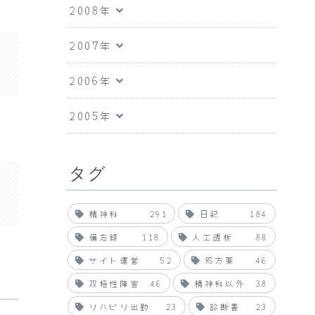
2008年
2007年
2006年
2005年
タグ
精神科
291
日記
184
備忘録
118
人工透析
88
サイト運営
52
処方薬
46
双極性障害
46
精神科以外
38
リハビリ出勤
23
診断書
23