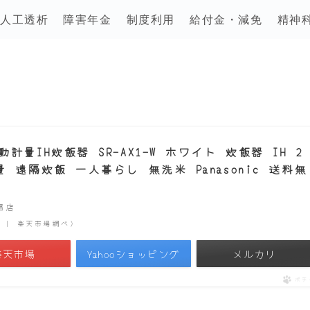
人工透析
障害年金
制度利用
給付金・減免
精神
量IH炊飯器 SR-AX1-W ホワイト 炊飯器 IH 2
遠隔炊飯 一人暮らし 無洗米 Panasonic 送料無
市場店
時点 | 楽天市場調べ）
楽天市場
Yahooショッピング
メルカリ
ポチ