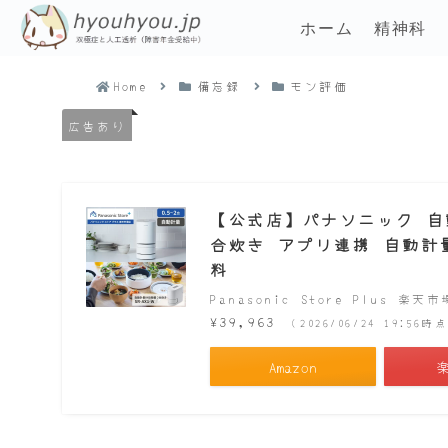
ホーム
精神科
Home
備忘録
モン評価
広告あり
【公式店】パナソニック 自動計
合炊き アプリ連携 自動計量 
料
Panasonic Store Plus 楽天
¥39,963
（2026/06/24 19:56
Amazon