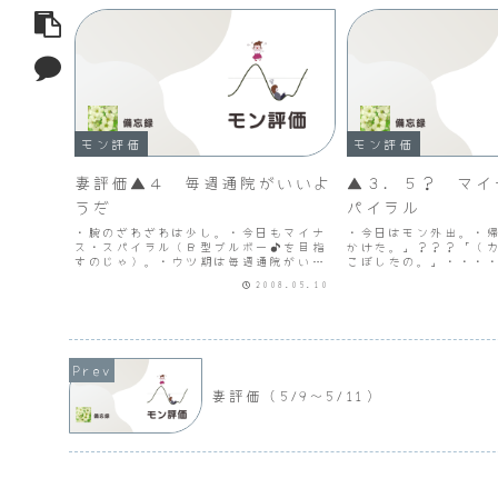
モン評価
モン評価
妻評価▲４ 毎週通院がいいよ
▲３．５？ マイ
うだ
パイラル
・腕のざわざわは少し。・今日もマイナ
・今日はモン外出。・
ス・スパイラル（Ｂ型ブルボー♪を目指
かけた。」？？？「（
すのじゃ）。・ウツ期は毎週通院がいい
こぼしたの。」・・・
ようだ。
クリである。・クリニ
2008.05.10
考のスパイラルは止ま
フト？が処方される。
妻評価（5/9～5/11）