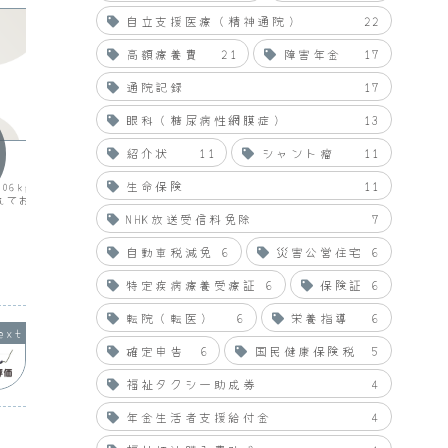
自立支援医療（精神通院）
22
高額療養費
21
障害年金
17
通院記録
17
眼科（糖尿病性網膜症）
13
モン評価
モン評
紹介状
11
シャント瘤
11
２
妻評価＋０．３？＆▲４ 混合
妻評価
なのかな
生命保険
11
06kg。あら
・ＰＣ三
れてお昼寝。・明日クリ
る。・食
・少ーしは動けるが、気持ちはマイナス
NHK放送受信料免除
7
思考かな。・混合なのかな。
自動車税減免
6
災害公営住宅
6
2008.05.16
2008.05.10
特定疾病療養受療証
6
保険証
6
転院（転医）
6
栄養指導
6
確定申告
6
国民健康保険税
5
福祉タクシー助成券
4
年金生活者支援給付金
4