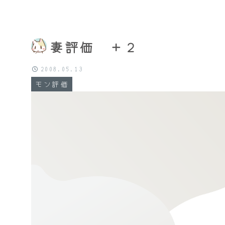
妻評価 ＋２
2008.05.13
モン評価