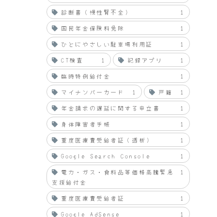
診断書（慢性腎不全）
1
国民年金保険料免除
1
ひとにやさしい駐車場利用証
1
CT検査
1
記録アプリ
1
臨時特例給付金
1
マイナンバーカード
1
戸籍
1
年金請求の遅延に関する申立書
1
身体障害者手帳
1
重度医療費受給者証（透析）
1
Google Search Console
1
電力・ガス・食料品等価格高騰緊急
1
支援給付金
重度医療費受給者証
1
Google AdSense
1