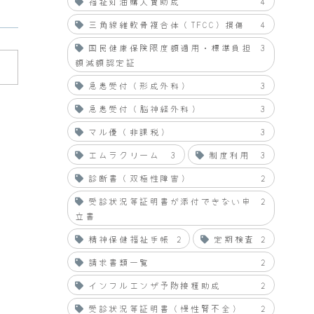
福祉灯油購入費助成
4
三角線維軟骨複合体（TFCC）損傷
4
国民健康保険限度額適用・標準負担
3
額減額認定証
急患受付（形成外科）
3
急患受付（脳神経外科）
3
マル優（非課税）
3
エムラクリーム
3
制度利用
3
診断書（双極性障害）
2
受診状況等証明書が添付できない申
2
立書
精神保健福祉手帳
2
定期検査
2
請求書類一覧
2
インフルエンザ予防接種助成
2
受診状況等証明書（慢性腎不全）
2