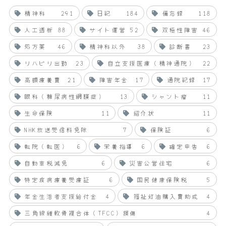
精神科
291
日記
184
備忘録
118
人工透析
88
サイト運営
52
双極性障害
46
処方薬
46
精神科以外
38
診断書
23
リハビリ出勤
23
自立支援医療（精神通院）
22
高額療養費
21
障害年金
17
通院記録
17
眼科（糖尿病性網膜症）
13
シャント瘤
11
生命保険
11
紹介状
11
NHK放送受信料免除
7
保険証
6
転院（転医）
6
栄養指導
6
確定申告
6
自動車税減免
6
災害公営住宅
6
特定疾病療養受療証
6
国民健康保険税
5
年金生活者支援給付金
4
福祉灯油購入費助成
4
三角線維軟骨複合体（TFCC）損傷
4