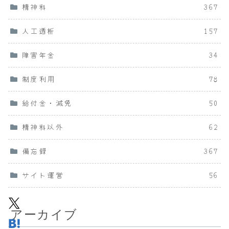
精神科
367
人工透析
157
障害年金
34
制度利用
78
給付金・減免
50
精神科以外
62
備忘録
367
サイト運営
56
アーカイブ