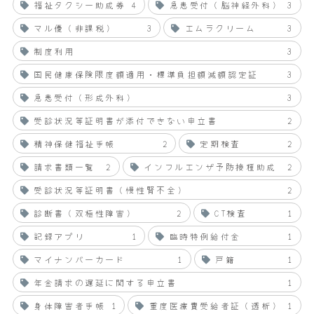
福祉タクシー助成券
4
急患受付（脳神経外科）
3
マル優（非課税）
3
エムラクリーム
3
制度利用
3
国民健康保険限度額適用・標準負担額減額認定証
3
急患受付（形成外科）
3
受診状況等証明書が添付できない申立書
2
精神保健福祉手帳
2
定期検査
2
請求書類一覧
2
インフルエンザ予防接種助成
2
受診状況等証明書（慢性腎不全）
2
診断書（双極性障害）
2
CT検査
1
記録アプリ
1
臨時特例給付金
1
マイナンバーカード
1
戸籍
1
年金請求の遅延に関する申立書
1
身体障害者手帳
1
重度医療費受給者証（透析）
1