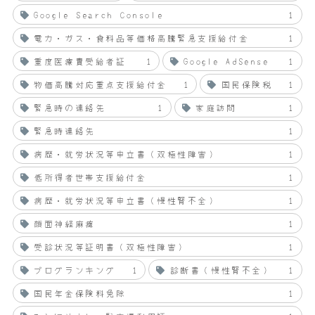
Google Search Console
1
電力・ガス・食料品等価格高騰緊急支援給付金
1
重度医療費受給者証
1
Google AdSense
1
物価高騰対応重点支援給付金
1
国民保険税
1
緊急時の連絡先
1
家庭訪問
1
緊急時連絡先
1
病歴・就労状況等申立書（双極性障害）
1
低所得者世帯支援給付金
1
病歴・就労状況等申立書（慢性腎不全）
1
顔面神経麻痺
1
受診状況等証明書（双極性障害）
1
ブログランキング
1
診断書（慢性腎不全）
1
国民年金保険料免除
1