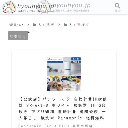
メニュー
検索
Home
人工透析
人工透析室
広告あり
【公式店】パナソニック 自動計量IH炊飯
器 SR-AX1-W ホワイト 炊飯器 IH 2合
炊き アプリ連携 自動計量 遠隔炊飯 一
人暮らし 無洗米 Panasonic 送料無料
Panasonic Store Plus 楽天市場店