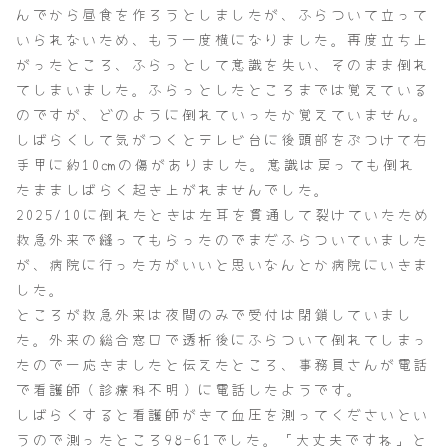
んでから昼食を作ろうとしましたが、ふらついて立って
いられないため、もう一度横になりました。再度立ち上
がったところ、ふらっとして意識を失い、そのまま倒れ
てしまいました。ふらっとしたところまでは覚えている
のですが、どのように倒れていったか覚えていません。
しばらくして気がつくとテレビ台に後頭部をぶつけて右
手甲に約10㎝の傷がありました。意識は戻っても倒れ
たまましばらく起き上がれませんでした。
2025/10に倒れたときは左耳を貫通して裂けていたため
救急外来で縫ってもらったのでまだふらついていました
が、病院に行った方がいいと思いなんとか病院にいきま
した。
ところが救急外来は夜間のみで受付は閉鎖していまし
た。外来の総合窓口で透析後にふらついて倒れてしまっ
たので一応きましたと伝えたところ、事務員さんが電話
で看護師（診療科不明）に電話したようです。
しばらくすると看護師がきて血圧を測ってくださいとい
うので測ったところ98-61でした。「大丈夫ですね」と