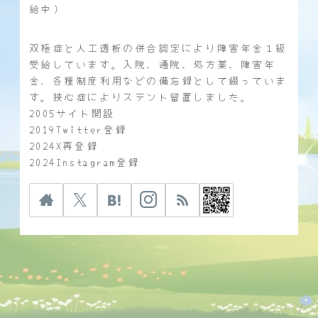
給中）
双極症と人工透析の併合認定により障害年金１級
受給しています。入院、通院、処方薬、障害年
金、各種制度利用などの備忘録として綴っていま
す。狭心症によりステント留置しました。
2005サイト開設
2019Twitter登録
2024X再登録
2024Instagram登録