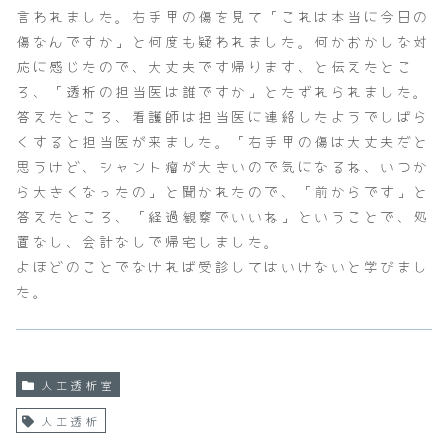
言われました。右手甲の傷を見て「これは本当に今日の
傷なんですか」と何度も疑われました。何かおかしな対
応に感じたので、大丈夫です帰ります、と伝えたとこ
ろ、「透析の担当医は誰ですか」とたずれられました。
答えたところ、看護師は担当医に連絡したようでしばら
くすると担当医が来ました。「右手甲の傷は大丈夫だと
思うけど、シャント瘤が大きいので気になるね、いつか
ら大きくなったの」と聞かれたので、「前からです」と
答えたところ、「経過観察でいいね」ということで、処
置なし、会計なしで帰宅しました。
よほどのことでなければ受診してはいけないと学びまし
た。
人工透析室
人工透析