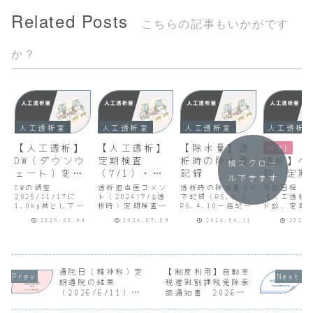
Related Posts
こちらの記事もいかがです
か？
人工透析室
人工透析室
人工透析室
人工透析
【人工透析】
【人工透析】
【除水量】透
【
NEW!
DW（ダウンウ
定期検査
析時の除水量
透析】ベ
横スクロー
ェート）変更
（7/1）・処
記録
診、定期
ルできます
（2026/3/4
方薬（7/8）
査、処方
DWの調整
透析担当医コメン
透析時の除水量をX
受診日程（20
）
2025/11/17に
ト（2024/7/8透
で記録（R5.6.6～
医師説明
【人工透析
1.0kg減としてい
析時）定期検査
R6.4.10一括記
ド診、定期
（2026.
たDWを2026/1/19
（胸部レントゲ
録、以降透析時に
処方薬、医
2026.03.04
2024.07.09
2024.04.11
2026.
に0.5kg増とし、
ン・採血/月１回）
記録）記録内容
（2026.8
2026/2/13に
の結果、特に問題
（X）はサイドバー
内科（透析
0.5kg増としてや
ない（胸部レント
に表示
予定ベッド
っと元に戻りまし
ゲンの結果は心胸
（hyouhyou5240
2026.8.
た。３ヶ月もDWが
比を伝えられるこ
(@hyouhyou5240
期検査
合わなかったた
とはなかったので
) / X
2026.8.
通院日（精神科）定
【制度利用】自動車
め、ついに
詳細不明。採血の
(twitter.com)
レントゲン
期通院の結果
税種別割課税免除承
2026/3/2の当正
結果は透析後に処
）
血）
（2026/6/11）、
認通知書 2026年
規開始時から血圧
方箋と一緒に配布
2026.9.
ラツーダ錠再増量、
度分
70、...
あり）。リンのコ
レントゲン
担当医交代予定）