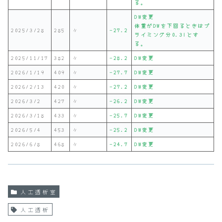
る。
DW変更
体重がDWを下回るときはプ
2025/3/28
285
〃
-27.2
ライミング分0.3lとす
る。
2025/11/17
382
〃
-28.
2
DW変更
2026/1/19
409
〃
-27.7
DW変更
2026/2/13
420
〃
-27.2
DW変更
2026/3/2
427
〃
-26.2
DW変更
2026/3/18
433
〃
-25.7
DW変更
2026/5/4
453
〃
-25.
2
DW変更
2026/6/8
468
〃
-24.7
DW変更
人工透析室
人工透析