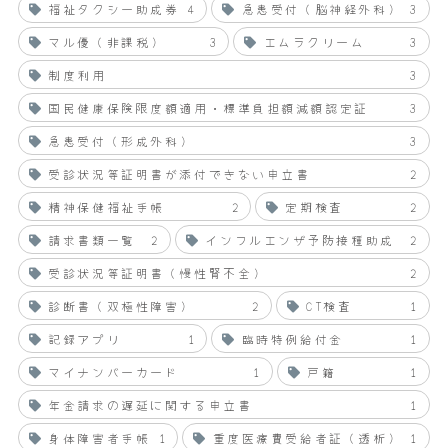
福祉タクシー助成券
4
急患受付（脳神経外科）
3
マル優（非課税）
3
エムラクリーム
3
制度利用
3
国民健康保険限度額適用・標準負担額減額認定証
3
急患受付（形成外科）
3
受診状況等証明書が添付できない申立書
2
精神保健福祉手帳
2
定期検査
2
請求書類一覧
2
インフルエンザ予防接種助成
2
受診状況等証明書（慢性腎不全）
2
診断書（双極性障害）
2
CT検査
1
記録アプリ
1
臨時特例給付金
1
マイナンバーカード
1
戸籍
1
年金請求の遅延に関する申立書
1
身体障害者手帳
1
重度医療費受給者証（透析）
1