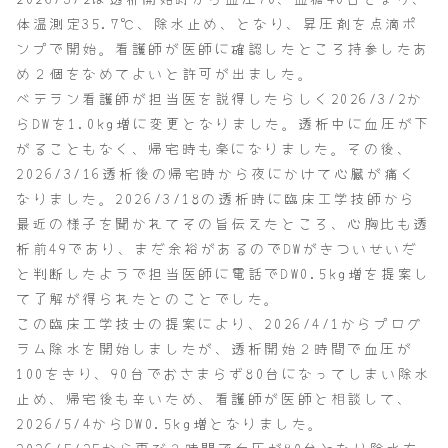
体温測定35.7℃、除水止め、となり、昇圧剤を点滴ポ
ンプで開始。看護師が医師に確認したところ持参したあ
め２個をなめてよいと許可が出ました。
ベテラン看護師が担当医を説得したらしく2026/3/2か
らDWを1.0kg増に変更となりました。透析中に血圧が下
がることもなく、帰宅時も楽になりました。その後、
2026/3/16透析後の帰宅時から夜にかけて心臓が痛く
なりました。2026/3/18の透析時に臨床工学技師から
最近の様子を聞かれてその旨伝えたところ、心胸比も透
析前49であり、まだ余裕があるのでDWがきついせいだ
と判断したようで担当医師に電話でDW0.5kg増を提案し
て了解が得られたとのことでした。
この臨床工学技士の提案により、2026/4/1からプログ
ラム除水を開始しましたが、透析開始２時間で血圧が
100をきり、90台でおさまらず80台になってしまい除水
止め、帰宅後も辛いため、看護師が医師と相談して、
2026/5/4からDW0.5kg増となりました。