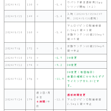
ウパシタ静注透析用25μg
2024/4/1
130
〃
-5.4
シリンジ開始（×２）
入院（2024/5/15VAIVT
2024/5/15
149
〃
-5.4
術、2024/5/16退院）
アムロジピン口腔崩壊錠
2.5mg０錠→１錠
2024/6/10
160
〃
-5.4
炭酸ランタンOD錠250mg９
錠→６錠
炭酸ランタンOD錠250mg６
2024/7/8
172
〃
-5.4
錠→中止
2024/7/10
173
〃
-6.7
DW変更
2024/7/12
174
〃
-9.2
DW変更
DW変更（毎回指示）
体重の増減にかかわらずプ
2024/7/22
178
〃
-11.9
ライミング分0.3lとす
る。
週３日/月
透析時間変更
水金
2024/7/24
179
-12.0
アムロジピン口腔崩壊錠
４時間
/午
2.5mg１錠→中止
前