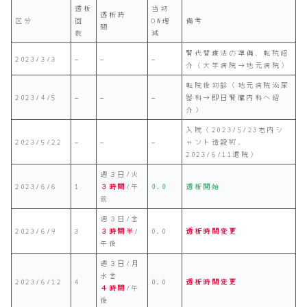
透析
当初
透析時
区分
回
DW増
備考
間
数
減
腎代替療法の準備、転院紹
2023/3/3
–
–
–
介（大学病院→地元病院）
転院後初診（地元病院泌尿
2023/4/5
–
–
–
器科→即日腎臓内科へ紹
介）
入院（2023/5/23右内シ
2023/5/22
–
–
–
ャント造設術、
2023/6/11退院）
週３日/火
2023/6/6
1
３時間
/午
0.0
透析開始
前
週３日/金
2023/6/9
3
３時間半
/
0.0
透析時間変更
午後
週３日/月
水金
2023/6/12
4
0.0
透析時間変更
４時間
/午
後