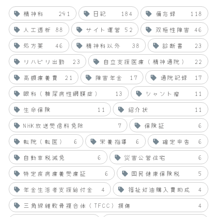
精神科
291
日記
184
備忘録
118
人工透析
88
サイト運営
52
双極性障害
46
処方薬
46
精神科以外
38
診断書
23
リハビリ出勤
23
自立支援医療（精神通院）
22
高額療養費
21
障害年金
17
通院記録
17
眼科（糖尿病性網膜症）
13
シャント瘤
11
生命保険
11
紹介状
11
NHK放送受信料免除
7
保険証
6
転院（転医）
6
栄養指導
6
確定申告
6
自動車税減免
6
災害公営住宅
6
特定疾病療養受療証
6
国民健康保険税
5
年金生活者支援給付金
4
福祉灯油購入費助成
4
三角線維軟骨複合体（TFCC）損傷
4