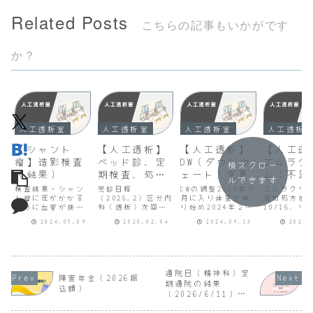
Related Posts
こちらの記事もいかがです
か？
人工透析室
人工透析室
人工透析室
人工透析
【シャント
【人工透析】
【人工透析】
【人工透
瘤】造影検査
ベッド診、定
DW（ダウンウ
エムラク
横スクロー
（結果）
期検査、処方
ェート）変更
ム（不足
ルできます
薬、医師説明
追加処方
検査結果・シャン
受診日程
DWの調整2024年７
エムラクリ
ト瘤に圧がかかる
（2026.2）
（2026.2）区分内
月に入り体重が減
追加処方前
ように血管が狭く
科（透析）次回予
り始め2024年２月
10/16、リ
なっている・急が
定ベッド診なし未
に設定していたDW
ンテープか
2024.05.09
2026.02.04
2024.09.13
2024.
ないが広げる治療
定定期検査
を変更したのです
ラクリーム
を行った方がよい
2026.2.2（胸部
がその後も体重が
となり２本
と思う・ここでは
レントゲン、採
減っているためDW
れました。
ここまで（検査ま
血）
もそれに合わせて
ので２本で1
で）しかできな
2026.3.2（胸部
減らし毎回指示と
穿刺５日分
い・紹介状を用意
レントゲン、採
なりました。2024
ます。来月
通院日（精神科）定
障害年金（2026振
する、受診日が決
血）処方薬
年８月末から体重
日11/18ま
期通院の結果
込額）
まったらお知らせ
2026.2.162026.
増となる日があり
14日分が必
（2026/6/11）、
するR6.5.9（木）
3.16医師説明なし
透析時透析時にベ
るため透析
ラツーダ錠再増量、
11:00 第一内科
未定※精神科（診
ッドサイドに
日も病院へ