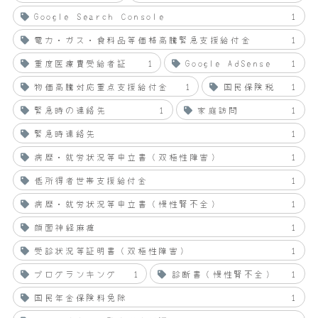
Google Search Console
1
電力・ガス・食料品等価格高騰緊急支援給付金
1
重度医療費受給者証
1
Google AdSense
1
物価高騰対応重点支援給付金
1
国民保険税
1
緊急時の連絡先
1
家庭訪問
1
緊急時連絡先
1
病歴・就労状況等申立書（双極性障害）
1
低所得者世帯支援給付金
1
病歴・就労状況等申立書（慢性腎不全）
1
顔面神経麻痺
1
受診状況等証明書（双極性障害）
1
ブログランキング
1
診断書（慢性腎不全）
1
国民年金保険料免除
1