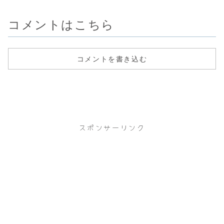
担当医交代予定）
受付・診...
察、処方薬）：
様...
不足分...
20...
コメントはこちら
コメントを書き込む
スポンサーリンク