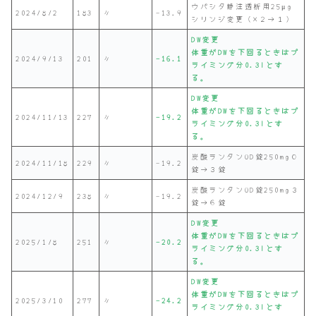
ウパシタ静注透析用25μg
2024/8/2
183
〃
-13.9
シリンジ変更（×２→１）
DW変更
体重がDWを下回るときはプ
2024/9/13
201
〃
-16.1
ライミング分0.3lとす
る。
DW変更
体重がDWを下回るときはプ
2024/11/13
227
〃
-19.2
ライミング分0.3lとす
る。
炭酸ランタンOD錠250mg０
2024/11/18
229
〃
-19.2
錠→３錠
炭酸ランタンOD錠250mg３
2024/12/9
238
〃
-19.2
錠→６錠
DW変更
体重がDWを下回るときはプ
2025/1/8
251
〃
-20.2
ライミング分0.3lとす
る。
DW変更
体重がDWを下回るときはプ
2025/3/10
277
〃
-24.2
ライミング分0.3lとす