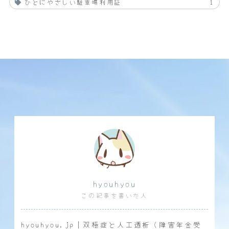
ひとにやさしい駐車場利用証
1
hyouhyou
この記事を書いた人
hyouhyou.jp｜双極症と人工透析（障害年金受