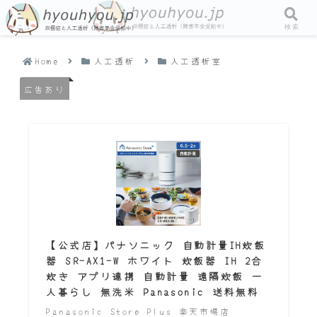
メニュー
検索
Home
人工透析
人工透析室
広告あり
【公式店】パナソニック 自動計量IH炊飯
器 SR-AX1-W ホワイト 炊飯器 IH 2合
炊き アプリ連携 自動計量 遠隔炊飯 一
人暮らし 無洗米 Panasonic 送料無料
Panasonic Store Plus 楽天市場店