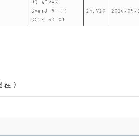
UQ WIMAX
Speed Wi-Fi
27,720
2026/05/
DOCK 5G 01
6現在）