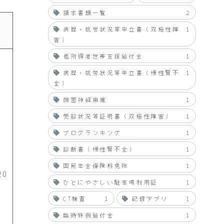
請求書類一覧
2
病歴・就労状況等申立書（双極性障
1
害）
低所得者世帯支援給付金
1
病歴・就労状況等申立書（慢性腎不
1
全）
顔面神経麻痺
1
受診状況等証明書（双極性障害）
1
ブログランキング
1
診断書（慢性腎不全）
1
国民年金保険料免除
1
20
ひとにやさしい駐車場利用証
1
CT検査
1
記録アプリ
1
臨時特例給付金
1