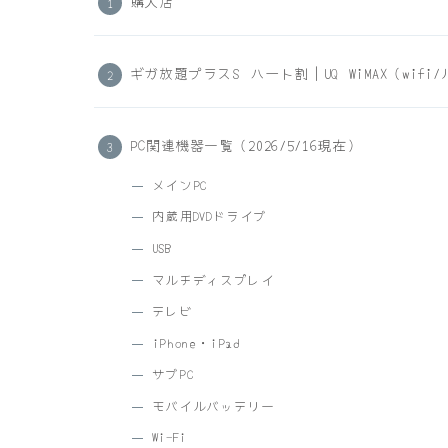
購入店
ギガ放題プラスS ハート割｜UQ WiMAX（wifi
PC関連機器一覧（2026/5/16現在）
メインPC
内蔵用DVDドライブ
USB
マルチディスプレイ
テレビ
iPhone・iPad
サブPC
モバイルバッテリー
Wi-Fi