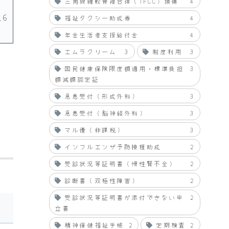
三角線維軟骨複合体（TFCC）損傷
4
16
福祉タクシー助成券
4
年金生活者支援給付金
4
エムラクリーム
3
制度利用
3
国民健康保険限度額適用・標準負担
3
額減額認定証
急患受付（形成外科）
3
急患受付（脳神経外科）
3
マル優（非課税）
3
インフルエンザ予防接種助成
2
受診状況等証明書（慢性腎不全）
2
診断書（双極性障害）
2
受診状況等証明書が添付できない申
2
立書
精神保健福祉手帳
2
定期検査
2