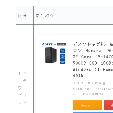
区分
商品紹介
デスクトップPC 
コン Monarch 
GE Core i7-147
500GB SSD 16
Windows 11 Hom
ミド
4046
ルタ
ドスパラ楽天市場店
ワー
¥148,780
（2024/06
パソ
点 | 楽天市場調べ）
コン
Amazon