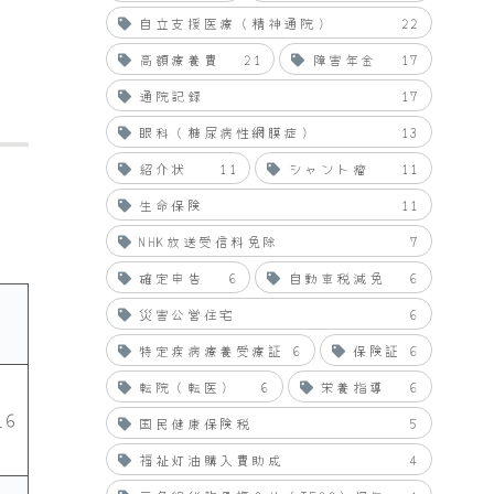
自立支援医療（精神通院）
22
高額療養費
21
障害年金
17
通院記録
17
眼科（糖尿病性網膜症）
13
紹介状
11
シャント瘤
11
生命保険
11
NHK放送受信料免除
7
確定申告
6
自動車税減免
6
災害公営住宅
6
特定疾病療養受療証
6
保険証
6
転院（転医）
6
栄養指導
6
16
国民健康保険税
5
福祉灯油購入費助成
4