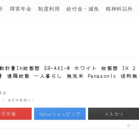
析
障害年金
制度利用
給付金・減免
精神科以外
量IH炊飯器 SR-AX1-W ホワイト 炊飯器 IH 2
遠隔炊飯 一人暮らし 無洗米 Panasonic 送料無
市場店
時点 | 楽天市場調べ）
楽天市場
Yahooショッピング
メルカリ
ポチ