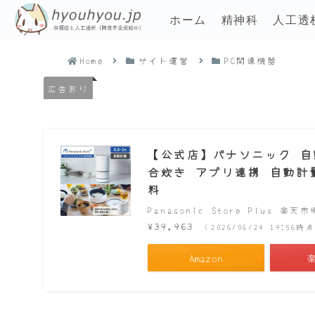
ホーム
精神科
人工透
Home
サイト運営
PC関連機器
広告あり
【公式店】パナソニック 自動計
合炊き アプリ連携 自動計量 
料
Panasonic Store Plus 楽天
¥39,963
（2026/06/24 19:56
Amazon