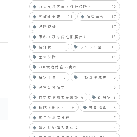
自立支援医療（精神通院）
22
高額療養費
21
障害年金
17
通院記録
17
眼科（糖尿病性網膜症）
13
紹介状
11
シャント瘤
11
生命保険
11
NHK放送受信料免除
7
確定申告
6
自動車税減免
6
災害公営住宅
6
特定疾病療養受療証
6
保険証
6
転院（転医）
6
栄養指導
6
国民健康保険税
5
福祉灯油購入費助成
4