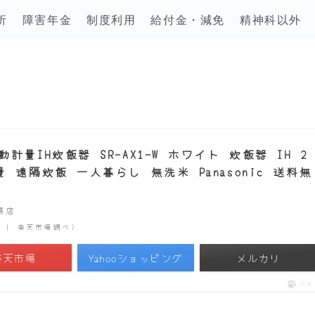
析
障害年金
制度利用
給付金・減免
精神科以外
量IH炊飯器 SR-AX1-W ホワイト 炊飯器 IH 2
遠隔炊飯 一人暮らし 無洗米 Panasonic 送料無
市場店
時点 | 楽天市場調べ）
楽天市場
Yahooショッピング
メルカリ
ポチ