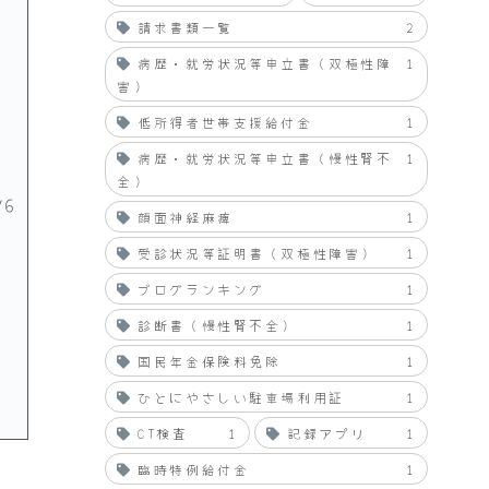
請求書類一覧
2
病歴・就労状況等申立書（双極性障
1
害）
低所得者世帯支援給付金
1
病歴・就労状況等申立書（慢性腎不
1
全）
/6
顔面神経麻痺
1
受診状況等証明書（双極性障害）
1
ブログランキング
1
診断書（慢性腎不全）
1
国民年金保険料免除
1
ひとにやさしい駐車場利用証
1
CT検査
1
記録アプリ
1
臨時特例給付金
1