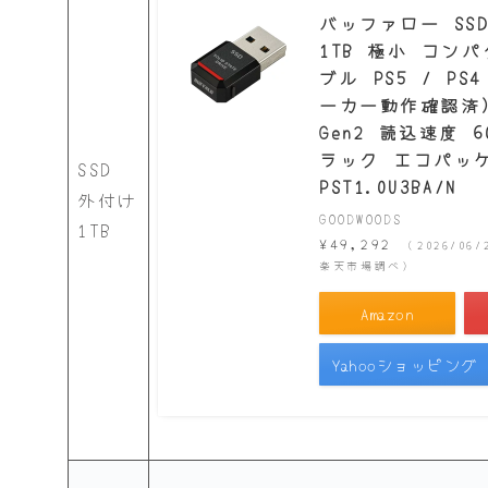
バッファロー SS
1TB 極小 コン
ブル PS5 / PS
ーカー動作確認済) 
Gen2 読込速度 6
ラック エコパッケ
SSD
PST1.0U3BA/N
外付け
GOODWOODS
1TB
¥49,292
（2026/06/
楽天市場調べ）
Amazon
Yahooショッピング