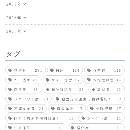
2007年
2006年
2005年
タグ
精神科
291
日記
184
備忘録
118
人工透析
88
サイト運営
52
双極性障害
46
処方薬
46
精神科以外
38
診断書
23
リハビリ出勤
23
自立支援医療（精神通院）
22
高額療養費
21
障害年金
17
通院記録
17
眼科（糖尿病性網膜症）
13
シャント瘤
11
生命保険
11
紹介状
11