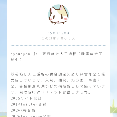
hyouhyou
この記事を書いた人
hyouhyou.jp｜双極症と人工透析（障害年金受
給中）
双極症と人工透析の併合認定により障害年金１級
受給しています。入院、通院、処方薬、障害年
金、各種制度利用などの備忘録として綴っていま
す。狭心症によりステント留置しました。
2005サイト開設
2019Twitter登録
2024X再登録
2024Instagram登録