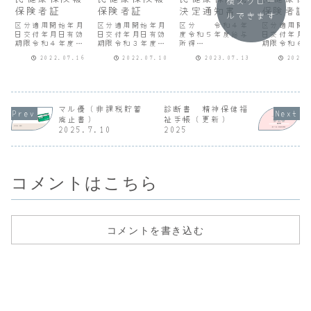
横スクロー
保険者証
保険者証
決定通知書
保険者証
ルできます
区分適用開始年月
区分適用開始年月
区分 令和４年
区分適用開
日交付年月日有効
日交付年月日有効
度令和５年度給与
日交付年月
期限令和４年度
期限令和３年度
所得
期限令和６
R4.7.1R4.8.1R5
R4.7.1R4.7.1R4
1,343,200871,2
R4.7.1R6.
2022.07.16
2022.07.10
2023.07.13
2024.
.7.31令和３年度
.7.31
48軽減基準額
.7.31令和
R4.7.1R4.7.1R4
950,000965,000
R4.7.1R5.
.7.31
軽減区分-２割軽減
.7.31令和
課税標準額
R4.7.1R4.
915,200441,248
.7.31令和
第１期020,100第
R4.7.1R4.
マル優（非課税貯蓄
診断書 精神保健福
２期
.7.31
廃止書）
祉手帳（更新）
23,40013,000第
2025.7.10
2025
３期
19,00013,00...
コメントはこちら
コメントを書き込む