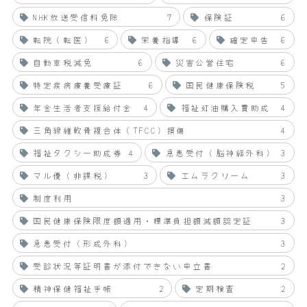
NHK放送受信料免除
7
保険証
6
転院（転医）
6
栄養指導
6
確定申告
6
自動車税減免
6
災害公営住宅
6
特定疾病療養受療証
6
国民健康保険税
5
年金生活者支援給付金
4
福祉灯油購入費助成
4
三角線維軟骨複合体（TFCC）損傷
4
福祉タクシー助成券
4
急患受付（脳神経外科）
3
マル優（非課税）
3
エムラクリーム
3
制度利用
3
国民健康保険限度額適用・標準負担額減額認定証
3
急患受付（形成外科）
3
受診状況等証明書が添付できない申立書
2
精神保健福祉手帳
2
定期検査
2