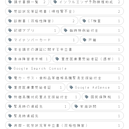
請求書類一覧
2
インフルエンザ予防接種助成
2
受診状況等証明書（慢性腎不全）
2
診断書（双極性障害）
2
CT検査
1
記録アプリ
1
臨時特例給付金
1
マイナンバーカード
1
戸籍
1
年金請求の遅延に関する申立書
1
身体障害者手帳
1
重度医療費受給者証（透析）
1
Google Search Console
1
電力・ガス・食料品等価格高騰緊急支援給付金
1
重度医療費受給者証
1
Google AdSense
1
物価高騰対応重点支援給付金
1
国民保険税
1
緊急時の連絡先
1
家庭訪問
1
緊急時連絡先
1
病歴・就労状況等申立書（双極性障害）
1