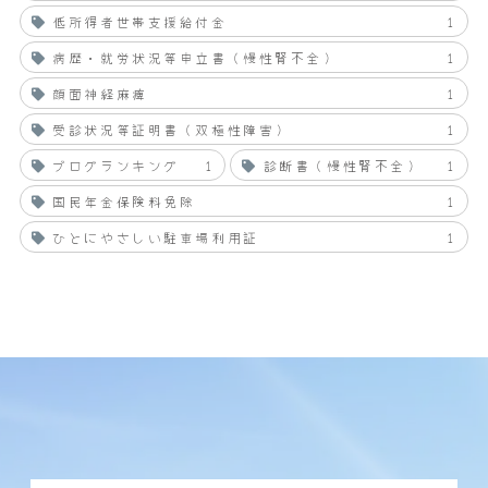
低所得者世帯支援給付金
1
病歴・就労状況等申立書（慢性腎不全）
1
顔面神経麻痺
1
受診状況等証明書（双極性障害）
1
ブログランキング
1
診断書（慢性腎不全）
1
国民年金保険料免除
1
ひとにやさしい駐車場利用証
1