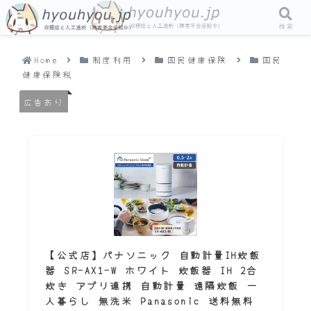
メニュー
検索
Home
制度利用
国民健康保険
国民
健康保険税
広告あり
【公式店】パナソニック 自動計量IH炊飯
器 SR-AX1-W ホワイト 炊飯器 IH 2合
炊き アプリ連携 自動計量 遠隔炊飯 一
人暮らし 無洗米 Panasonic 送料無料