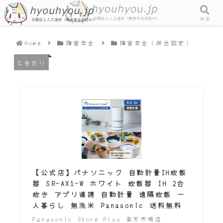
メニュー
検索
Home
障害年金
障害年金（併合認定）
広告あり
【公式店】パナソニック 自動計量IH炊飯
器 SR-AX1-W ホワイト 炊飯器 IH 2合
炊き アプリ連携 自動計量 遠隔炊飯 一
人暮らし 無洗米 Panasonic 送料無料
Panasonic Store Plus 楽天市場店