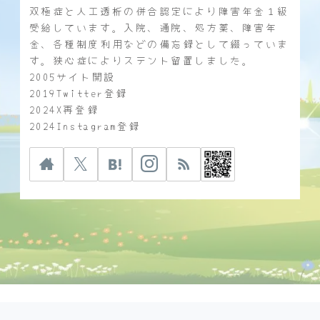
双極症と人工透析の併合認定により障害年金１級
受給しています。入院、通院、処方薬、障害年
金、各種制度利用などの備忘録として綴っていま
す。狭心症によりステント留置しました。
2005サイト開設
2019Twitter登録
2024X再登録
2024Instagram登録