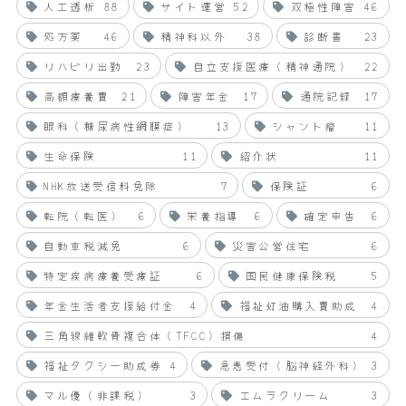
人工透析
88
サイト運営
52
双極性障害
46
処方薬
46
精神科以外
38
診断書
23
リハビリ出勤
23
自立支援医療（精神通院）
22
高額療養費
21
障害年金
17
通院記録
17
眼科（糖尿病性網膜症）
13
シャント瘤
11
生命保険
11
紹介状
11
NHK放送受信料免除
7
保険証
6
転院（転医）
6
栄養指導
6
確定申告
6
自動車税減免
6
災害公営住宅
6
特定疾病療養受療証
6
国民健康保険税
5
年金生活者支援給付金
4
福祉灯油購入費助成
4
三角線維軟骨複合体（TFCC）損傷
4
福祉タクシー助成券
4
急患受付（脳神経外科）
3
マル優（非課税）
3
エムラクリーム
3