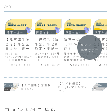
か？
障害年金（併合認定）
障害年金（併合認定）
障害年金（併合認定）
障害年金（併合認定）
【障害厚生年
【経過的共済
障害年金
【障害厚
金等】年金証
年金】年金額
（2024振込
金】年金
横スクロー
書１級 併合
改定・支給額
額）
定・支給
ルできます
認定（透析２
変更通知書
更通知書
R5.6.28
R5.4～84,167円
障害年金（2024振
R5.4～420
級+精神２
414,597円（R5.7
（改定前82,590
込額）区分障害基
（改定前412
～）障害厚生年金
円）
礎障害厚生給付金
円）
級）
R5.6.28
計厚生年金経過的
2023.12.11
2023.06.07
2024.12.23
2023.
82,922円（R5.7
職域
～）障害共済年金
R6.1.1582,8128
（経過的職域加算
2,812R6.2.1516
額）次回診断書提
5,625121,41810
出 R8.10 １級
1,18020,23819,
11号 身体の機能
275306,318R6.4
【サイト運営】
【人工透析】定期検
の障害若しくは病
.15165,625121,
Googleアナリティ
査（6/2）
状又は精神の障害
...
クス
が重複する場合で
あって、...
コメントはこちら