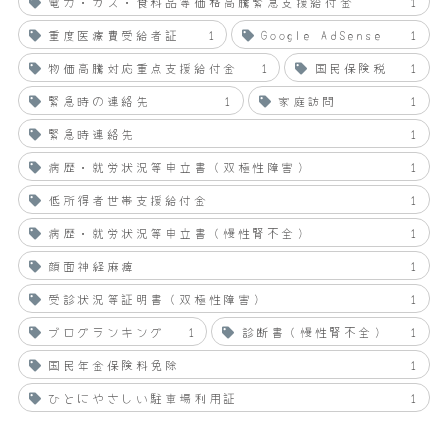
電力・ガス・食料品等価格高騰緊急支援給付金
1
重度医療費受給者証
1
Google AdSense
1
物価高騰対応重点支援給付金
1
国民保険税
1
緊急時の連絡先
1
家庭訪問
1
緊急時連絡先
1
病歴・就労状況等申立書（双極性障害）
1
低所得者世帯支援給付金
1
病歴・就労状況等申立書（慢性腎不全）
1
顔面神経麻痺
1
受診状況等証明書（双極性障害）
1
ブログランキング
1
診断書（慢性腎不全）
1
国民年金保険料免除
1
ひとにやさしい駐車場利用証
1