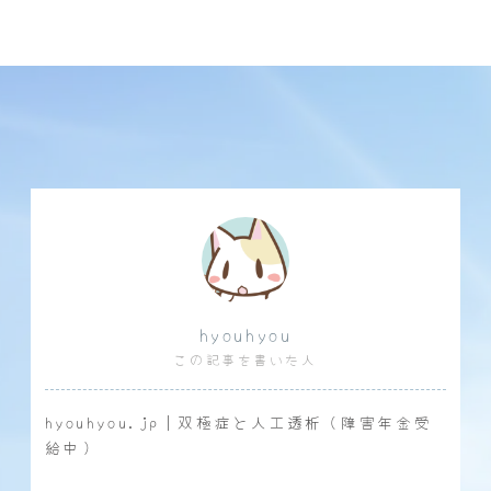
hyouhyou
この記事を書いた人
hyouhyou.jp｜双極症と人工透析（障害年金受
給中）