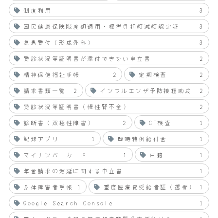
制度利用
3
国民健康保険限度額適用・標準負担額減額認定証
3
急患受付（形成外科）
3
受診状況等証明書が添付できない申立書
2
精神保健福祉手帳
2
定期検査
2
請求書類一覧
2
インフルエンザ予防接種助成
2
受診状況等証明書（慢性腎不全）
2
診断書（双極性障害）
2
CT検査
1
記録アプリ
1
臨時特例給付金
1
マイナンバーカード
1
戸籍
1
年金請求の遅延に関する申立書
1
身体障害者手帳
1
重度医療費受給者証（透析）
1
Google Search Console
1