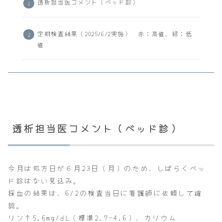
透析担当医コメント（ベッド診）
定期検査結果（2025/6/2実施） 赤：高値、緑：低
値
透析担当医コメント（ベッド診）
今月は処方日が６月23日（月）のため、しばらくベッ
ド診はない見込み。
採血の結果は、6/2の検査当日に看護師に依頼して確
認。
リン↑5.6mg/dL（標準2.7-4.6）、カリウム