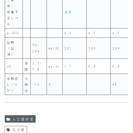
考）
栄養不
高度
足レベ
ル
e-GFR
4.0
4.5
4.5
血糖
73-
（血
mg/dL
101
108
109
109
清）
尿
3.7-
UA
mg/dL
1.7
6.8
6.8
酸
7.8
※胸部
心
レント
胸
-50
%
48
ゲン
比
人工透析室
処方薬