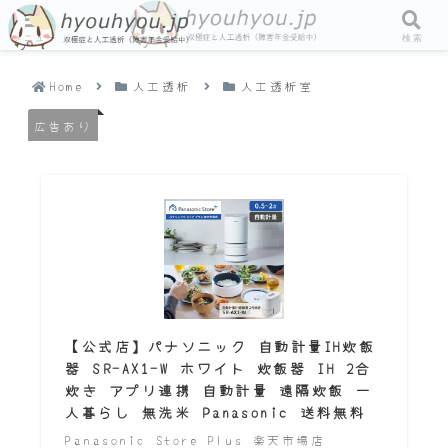
メニュー
検索
Home
人工透析
人工透析室
広告あり
【公式店】パナソニック 自動計量IH炊飯
器 SR-AX1-W ホワイト 炊飯器 IH 2合
炊き アプリ連携 自動計量 遠隔炊飯 一
人暮らし 無洗米 Panasonic 送料無料
Panasonic Store Plus 楽天市場店