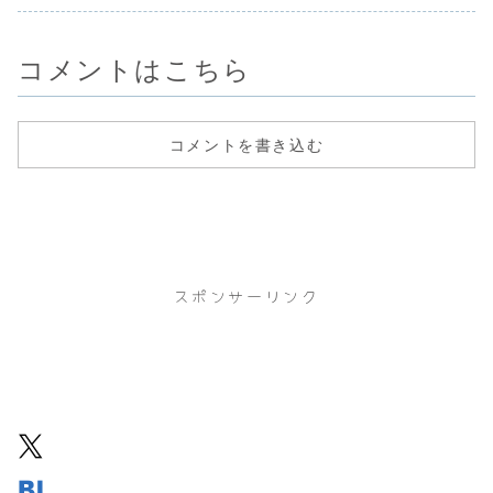
（5/19）
めだったが現...
ができないために
かになるので透析
未定※精神
車椅子のまま測定
後に注射によ...
察、処方薬
して...
2...
コメントはこちら
コメントを書き込む
スポンサーリンク