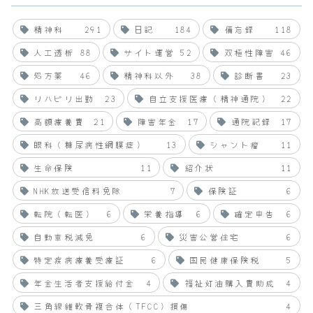
精神科
291
日記
184
備忘録
118
人工透析
88
サイト運営
52
双極性障害
46
処方薬
46
精神科以外
38
診断書
23
リハビリ出勤
23
自立支援医療（精神通院）
22
高額療養費
21
障害年金
17
通院記録
17
眼科（糖尿病性網膜症）
13
シャント瘤
11
生命保険
11
紹介状
11
NHK放送受信料免除
7
保険証
6
転院（転医）
6
栄養指導
6
確定申告
6
自動車税減免
6
災害公営住宅
6
特定疾病療養受療証
6
国民健康保険税
5
年金生活者支援給付金
4
福祉灯油購入費助成
4
三角線維軟骨複合体（TFCC）損傷
4