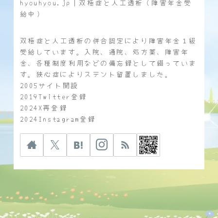
hyouhyou.jp｜双極症と人工透析（障害年金受
給中）
双極症と人工透析の併合認定により障害年金１級
受給しています。入院、通院、処方薬、障害年
金、各種制度利用などの備忘録として綴っていま
す。狭心症によりステント留置しました。
2005サイト開設
2019Twitter登録
2024X再登録
2024Instagram登録