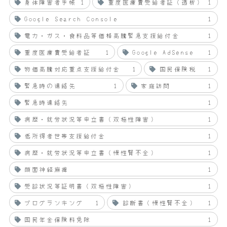
身体障害者手帳
1
重度医療費受給者証（透析）
1
Google Search Console
1
電力・ガス・食料品等価格高騰緊急支援給付金
1
重度医療費受給者証
1
Google AdSense
1
物価高騰対応重点支援給付金
1
国民保険税
1
緊急時の連絡先
1
家庭訪問
1
緊急時連絡先
1
病歴・就労状況等申立書（双極性障害）
1
低所得者世帯支援給付金
1
病歴・就労状況等申立書（慢性腎不全）
1
顔面神経麻痺
1
受診状況等証明書（双極性障害）
1
ブログランキング
1
診断書（慢性腎不全）
1
国民年金保険料免除
1