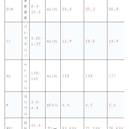
尿
素
8.0-
BUN
mg/dL
33.3
35.2
56.8
窒
20.0
素
ク
レ
ア
0.65-
Cr
mg/dL
11.9
10.6
10.9
チ
1.07
ニ
ン
ナ
ト
138-
Na
リ
mg/dL
138
138
137
145
ウ
ム
カ
リ
3.6-
K
mEq/L
4.0
4.5
5.1
ウ
4.8
ム
白
33.0-
WBC
血
万/㎣
83,600
71,500
76,600