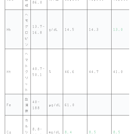
86.0
球
ヘ
モ
グ
13.7-
Hb
g/dL
14.5
14.3
13.0
ロ
16.8
ビ
ン
ヘ
マ
ト
40.7-
Ht
ク
%
46.6
44.7
41.0
50.1
リ
ッ
ト
血
40-
Fe
清
μg/dL
61.0
188
鉄
カ
ル
8.8-
Ca
シ
mg/dL
8.4
8.5
8.5