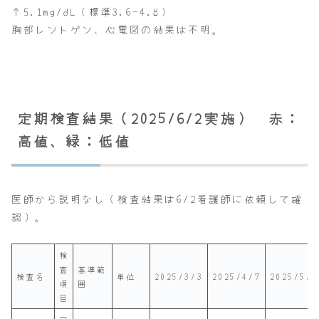
↑5.1mg/dL（標準3.6-4.8）
胸部レントゲン、心電図の結果は不明。
定期検査結果（2025/6/2実施） 赤：
高値、緑：低値
医師から説明なし（検査結果は6/2看護師に依頼して確
認）。
検
査
基準範
検査名
単位
2025/3/3
2025/4/7
2025/5/1
項
囲
目