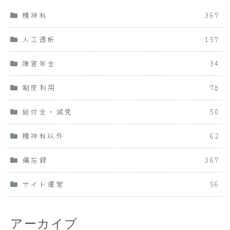
精神科
367
人工透析
157
障害年金
34
制度利用
78
給付金・減免
50
精神科以外
62
備忘録
367
サイト運営
56
アーカイブ