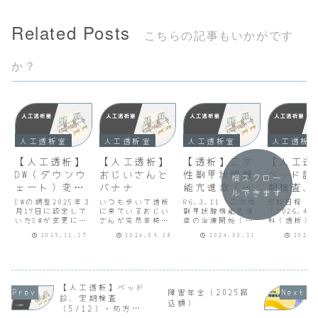
Related Posts
こちらの記事もいかがです
か？
人工透析室
人工透析室
人工透析室
人工透析
【人工透析】
【人工透析】
【透析】二次
【人工透
DW（ダウンウ
おじいさんと
性副甲状腺機
ベッド診
横スクロー
ェート）変更
バナナ
能亢進症（事
期検査、
ルできます
（2025/11/1
前説明）
薬、医師
DWの調整2025年３
いつも歩いて透析
R6.3.11 二次性
受診日程
7）
月17日に設定して
に来ているおじい
副甲状腺機能亢進
（2026.
（2026.4
いたDWが変更にな
さんが突然車椅子
症の治療開始（事
科（透析）
りました（医師説
で娘さんに押して
前説明）・透析開
定ベッド診
2025.11.17
2024.09.28
2024.03.11
2026.
明なし）。今回は
もらいながら来院
始後に服薬により
定定期検査
これまでのDWより
してきました。看
治療を開始した
2026.4.
1.0kg減でした。
護師さんたちが
が、湿疹、痒みが
レントゲン
看護師によると、
「どうしたの？」
生じて中止・服薬
血）
「医師がDW1kg
と驚いていまし
によりリンの値は
2026.5.1
減」と指示が書い
た。透析前の体重
安定してきている
レントゲン
【人工透析】ベッド
障害年金（2025振
ているが、理由の
測定の際も体に力
が副甲状腺の治療
血）処方薬
診、定期検査
込額）
記載はない。「尿
が入らず車椅子か
は必要・治療をし
2026.4.13
（5/12）・処方薬
酸（UA）の値が高
ら立ち上がること
ないと骨がすかす
5.18医師