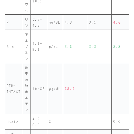
10.1
ウ
ム
リ
2.7-
P
mg/dL
4.3
3.1
4.8
ン
4.6
ア
ル
4.1-
Alb
ブ
g/dL
3.6
3.3
3.3
5.1
ミ
ン
副
甲
状
PTH-
腺
10-65
pg/dL
68.0
INTACT
ホ
ル
モ
ン
4.9-
HbA1c
%
5.9
6.0
（参