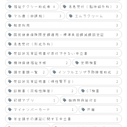
福祉タクシー助成券
4
急患受付（脳神経外科）
3
マル優（非課税）
3
エムラクリーム
3
制度利用
3
国民健康保険限度額適用・標準負担額減額認定証
3
急患受付（形成外科）
3
受診状況等証明書が添付できない申立書
2
精神保健福祉手帳
2
定期検査
2
請求書類一覧
2
インフルエンザ予防接種助成
2
受診状況等証明書（慢性腎不全）
2
診断書（双極性障害）
2
CT検査
1
記録アプリ
1
臨時特例給付金
1
マイナンバーカード
1
戸籍
1
年金請求の遅延に関する申立書
1