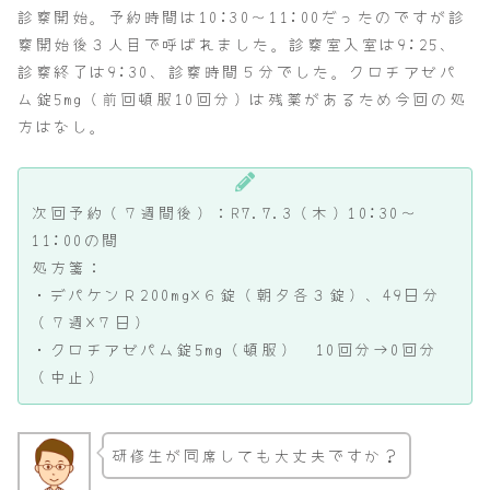
診察開始。予約時間は10:30～11:00だったのですが診
察開始後３人目で呼ばれました。診察室入室は9:25、
診察終了は9:30、診察時間５分でした。クロチアゼパ
ム錠5mg（前回頓服10回分）は残薬があるため今回の処
方はなし。
次回予約（７週間後）：R7.7.3（木）10:30～
11:00の間
処方箋：
・デパケンＲ200mg×６錠（朝夕各３錠）、49日分
（７週×７日）
・クロチアゼパム錠5mg（頓服） 10回分→0回分
（中止）
研修生が同席しても大丈夫ですか？