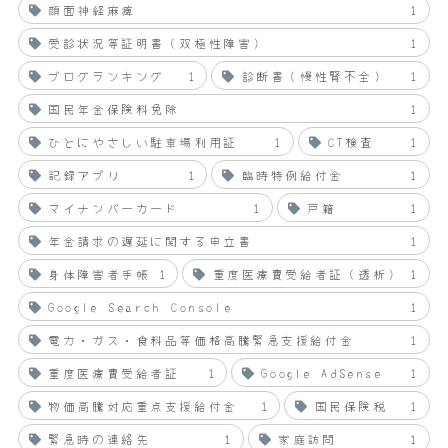
顔面神経麻痺
1
受診状況等証明書（双極性障害）
1
ブログランキング
1
診断書（慢性腎不全）
1
国民年金保険料免除
1
ひとにやさしい駐車場利用証
1
CT検査
1
記録アプリ
1
臨時特例給付金
1
マイナンバーカード
1
戸籍
1
年金請求の遅延に関する申立書
1
身体障害者手帳
1
重度医療費受給者証（透析）
1
Google Search Console
1
電力・ガス・食料品等価格高騰緊急支援給付金
1
重度医療費受給者証
1
Google AdSense
1
物価高騰対応重点支援給付金
1
国民保険税
1
緊急時の連絡先
1
家庭訪問
1