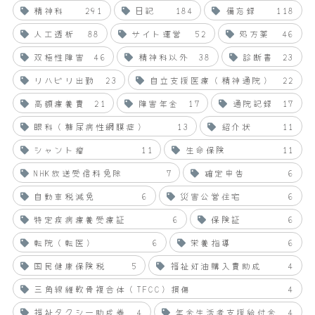
精神科
291
日記
184
備忘録
118
人工透析
88
サイト運営
52
処方薬
46
双極性障害
46
精神科以外
38
診断書
23
リハビリ出勤
23
自立支援医療（精神通院）
22
高額療養費
21
障害年金
17
通院記録
17
眼科（糖尿病性網膜症）
13
紹介状
11
シャント瘤
11
生命保険
11
NHK放送受信料免除
7
確定申告
6
自動車税減免
6
災害公営住宅
6
特定疾病療養受療証
6
保険証
6
転院（転医）
6
栄養指導
6
国民健康保険税
5
福祉灯油購入費助成
4
三角線維軟骨複合体（TFCC）損傷
4
福祉タクシー助成券
4
年金生活者支援給付金
4