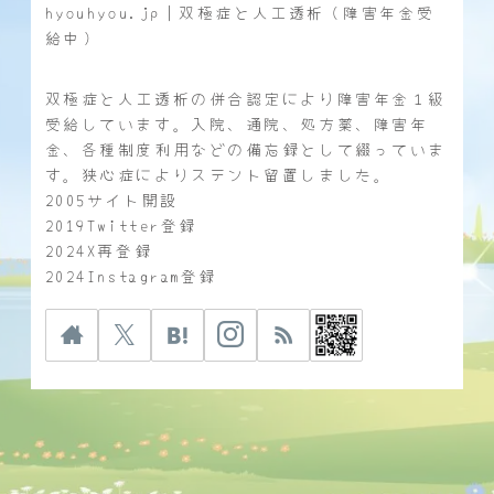
hyouhyou.jp｜双極症と人工透析（障害年金受
給中）
双極症と人工透析の併合認定により障害年金１級
受給しています。入院、通院、処方薬、障害年
金、各種制度利用などの備忘録として綴っていま
す。狭心症によりステント留置しました。
2005サイト開設
2019Twitter登録
2024X再登録
2024Instagram登録