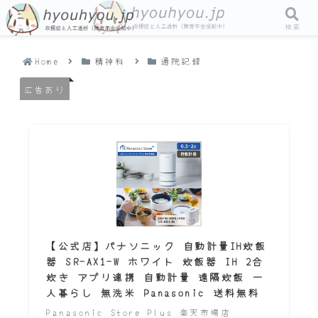
メニュー
検索
Home
精神科
通院記録
広告あり
【公式店】パナソニック 自動計量IH炊飯
器 SR-AX1-W ホワイト 炊飯器 IH 2合
炊き アプリ連携 自動計量 遠隔炊飯 一
人暮らし 無洗米 Panasonic 送料無料
Panasonic Store Plus 楽天市場店