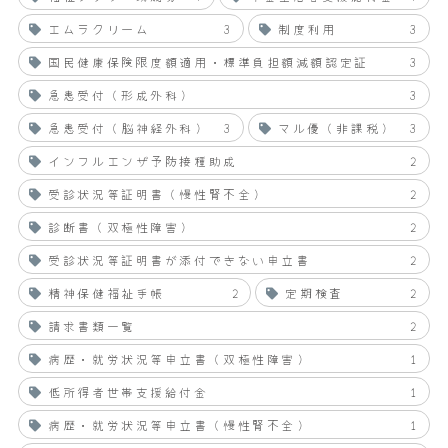
エムラクリーム
3
制度利用
3
国民健康保険限度額適用・標準負担額減額認定証
3
急患受付（形成外科）
3
急患受付（脳神経外科）
3
マル優（非課税）
3
インフルエンザ予防接種助成
2
受診状況等証明書（慢性腎不全）
2
診断書（双極性障害）
2
受診状況等証明書が添付できない申立書
2
精神保健福祉手帳
2
定期検査
2
請求書類一覧
2
病歴・就労状況等申立書（双極性障害）
1
低所得者世帯支援給付金
1
病歴・就労状況等申立書（慢性腎不全）
1