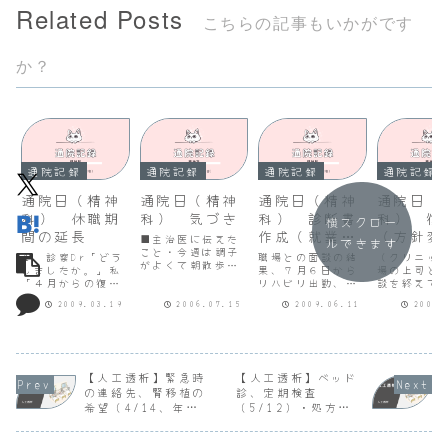
Related Posts
こちらの記事もいかがです
か？
通院記録
通院記録
通院記録
通院記録
通院日（精神
通院日（精神
通院日（精神
通院日（
科） 休職期
科） 気づき
科） 診断書
科） 復
横スクロー
間の延長
作成（就業
（方針変
■主治医に伝えた
ルできます
こと・今週は調子
可）
１ 診察Dr「どう
職場との面談の結
（クリニッ
がよくて朝散歩に
しましたか。」私
果、７月６日から
場の上司と
行ったときもあり
「４月からの復職
リハビリ出勤、８
談を終えて
ます。・昔の上司
について復職審査
月１日から復職す
間の延長を
が本社の中枢の担
2009.03.19
2006.07.15
2009.06.11
2009.
会が開かれたので
る予定で進めるこ
さなければ
当課長をやってお
すが、４月は人の
とになった旨報告
いと思って
り、大きな課題を
入れ替えがありタ
し、次のとおり了
とを伝えた
抱えて困っている
イミングが悪いと
解を得ました。予
ろ、主治医
ので、知恵を貸し
か、復職を焦って
約外で受診したた
のような話
て欲しいというメ
おりもう少し療養
め朝７時から13時
くされまし
【人工透析】緊急時
【人工透析】ベッド
ールがありまし
したほうがいいと
半までかかってし
終的には二
の連絡先、腎移植の
診、定期検査
た。・チーム内の
いう意見が多く復
まいました。１
断書を書き
希望（4/14、年１
（5/12）・処方薬
打ち合わせで言わ
職不可となりまし
了解事項・復職用
いというこ
なくてもいいこと
回確認）2025年度
（5/19）
た。」Dr「職場の
診断書をその場で
職用の診断
ま...
分
誘導（プレッ...
作成する（主
成していた