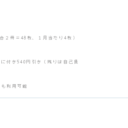
合２冊＝48枚、１月当たり4枚）
に付き540円引き（残りは自己負
でも利用可能