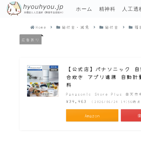
ホーム
精神科
人工透
Home
給付金・減免
給付金
福
広告あり
【公式店】パナソニック 自動計
合炊き アプリ連携 自動計量 
料
Panasonic Store Plus 楽天
¥39,963
（2026/06/24 19:56
Amazon