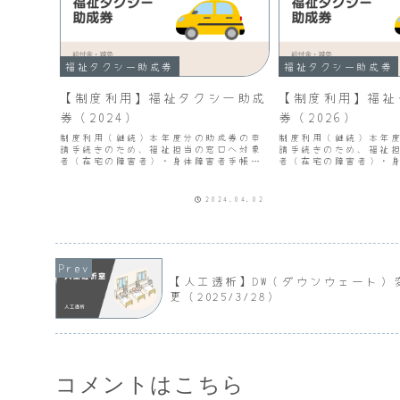
福祉タクシー助成券
福祉タクシー助成券
【制度利用】福祉タクシー助成
【制度利用】福祉
券（2024）
券（2026）
制度利用（継続）本年度分の助成券の申
制度利用（継続）本年
請手続きのため、福祉担当の窓口へ対象
請手続きのため、福祉
者（在宅の障害者）・身体障害者手帳１
者（在宅の障害者）・
級または２級所持者・療育手帳Ａ判定所
級または２級所持者・
持者・精神保健福祉手帳１級所持者外出
持者・精神保健福祉手
目的・問わない交付枚数（毎年度、申請
目的・問わない交付枚
2024.04.02
必要）・２冊（１冊24枚...
必要）・２冊（１冊24枚
【人工透析】DW（ダウンウェート）
更（2025/3/28）
コメントはこちら