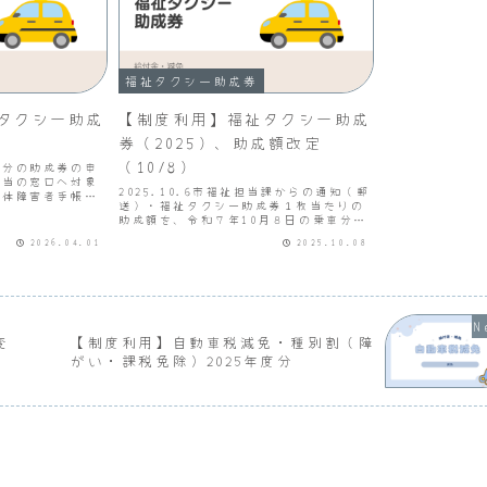
福祉タクシー助成券
タクシー助成
【制度利用】福祉タクシー助成
券（2025）、助成額改定
（10/8）
度分の助成券の申
担当の窓口へ対象
2025.10.6市福祉担当課からの通知（郵
身体障害者手帳１
送）・福祉タクシー助成券１枚当たりの
療育手帳Ａ判定所
助成額を、令和７年10月８日の乗車分か
帳１級所持者外出
ら「630円」とします。・既に交付され
数（毎年度、申請
2026.04.01
2025.10.08
ている福祉タクシー助成券については
...
「540円」と記載されていますが、10月
８日以降は...
変
【制度利用】自動車税減免・種別割（障
がい・課税免除）2025年度分