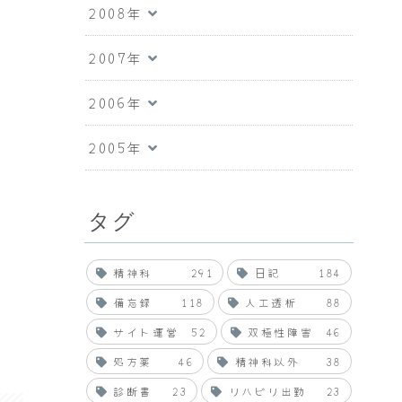
2008年
2007年
2006年
2005年
タグ
精神科
291
日記
184
備忘録
118
人工透析
88
サイト運営
52
双極性障害
46
処方薬
46
精神科以外
38
診断書
23
リハビリ出勤
23