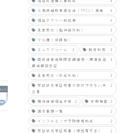
福祉灯油購入費助成
4
三角線維軟骨複合体（TFCC）損傷
4
福祉タクシー助成券
4
急患受付（脳神経外科）
3
マル優（非課税）
3
エムラクリーム
3
制度利用
3
国民健康保険限度額適用・標準負担
3
額減額認定証
急患受付（形成外科）
3
受診状況等証明書が添付できない申
2
立書
精神保健福祉手帳
2
定期検査
2
請求書類一覧
2
インフルエンザ予防接種助成
2
受診状況等証明書（慢性腎不全）
2