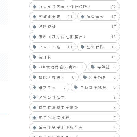
自立支援医療（精神通院）
22
高額療養費
21
障害年金
17
通院記録
17
眼科（糖尿病性網膜症）
13
シャント瘤
11
生命保険
11
紹介状
11
NHK放送受信料免除
7
保険証
6
転院（転医）
6
栄養指導
6
確定申告
6
自動車税減免
6
災害公営住宅
6
特定疾病療養受療証
6
国民健康保険税
5
年金生活者支援給付金
4