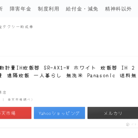
析
障害年金
制度利用
給付金・減免
精神科以外
祉タクシー助成券
量IH炊飯器 SR-AX1-W ホワイト 炊飯器 IH 2
遠隔炊飯 一人暮らし 無洗米 Panasonic 送料無
市場店
時点 | 楽天市場調べ）
楽天市場
Yahooショッピング
メルカリ
ポチ