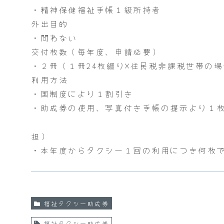
・精神保健福祉手帳１級所持者
外出目的
・問わない
交付枚数（毎年度、申請必要）
・２冊（１冊24枚綴り×住民税非課税世帯の場
利用方法
・国制度により１割引き
・助成券の使用、写真付き手帳の提示より１枚
担）
・本年度からタクシー１回の利用につき何枚
福祉タクシー助成券
福祉タクシー助成券