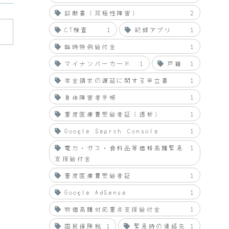
診断書（双極性障害）
2
CT検査
1
記録アプリ
1
臨時特例給付金
1
マイナンバーカード
1
戸籍
1
年金請求の遅延に関する申立書
1
身体障害者手帳
1
重度医療費受給者証（透析）
1
Google Search Console
1
電力・ガス・食料品等価格高騰緊急
1
支援給付金
重度医療費受給者証
1
Google AdSense
1
物価高騰対応重点支援給付金
1
国民保険税
1
緊急時の連絡先
1