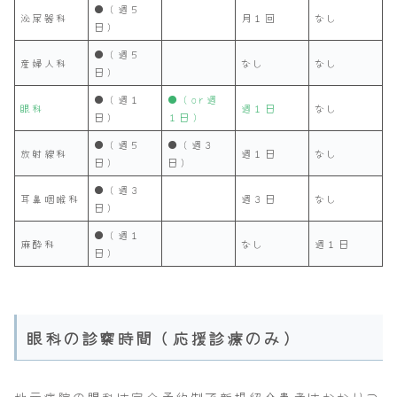
●（週５
泌尿器科
月１回
なし
日）
●（週５
産婦人科
なし
なし
日）
●（週１
●（or週
眼科
週１日
なし
日）
１日）
●（週５
●（週３
放射線科
週１日
なし
日）
日）
●（週３
耳鼻咽喉科
週３日
なし
日）
●（週１
麻酔科
なし
週１日
日）
眼科の診察時間（応援診療のみ）
地元病院の眼科は完全予約制で新規紹介患者はかかりつ