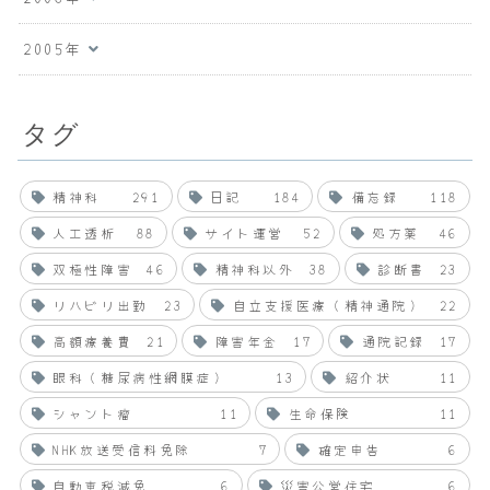
2005年
タグ
精神科
291
日記
184
備忘録
118
人工透析
88
サイト運営
52
処方薬
46
双極性障害
46
精神科以外
38
診断書
23
リハビリ出勤
23
自立支援医療（精神通院）
22
高額療養費
21
障害年金
17
通院記録
17
眼科（糖尿病性網膜症）
13
紹介状
11
シャント瘤
11
生命保険
11
NHK放送受信料免除
7
確定申告
6
自動車税減免
6
災害公営住宅
6