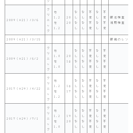
ク
ク
右
な
な
不
な
不
リ
1.2
20
し
し
変
し
変
眼底検査
2009（H21）/3/6
ニ
左
20
な
な
不
な
不
視野検査
ッ
1.2
し
し
変
し
変
ク
2009（H21）/3/15
眼鏡のレンズ
ク
右
な
な
不
な
不
リ
1.0
20
し
し
変
し
変
2009（H21）/6/2
ニ
左
18
な
な
不
な
不
ッ
1.0
し
し
変
し
変
ク
ク
右
な
な
不
な
不
リ
1.2
18
し
し
変
し
変
2017（H29）/4/22
ニ
左
17
な
な
不
な
不
ッ
1.2
し
し
変
し
変
ク
ク
右
な
な
不
な
不
リ
1.2
19
し
し
変
し
変
2017（H29）/7/1
ニ
左
20
な
な
不
な
不
ッ
1.0
し
し
変
し
変
ク