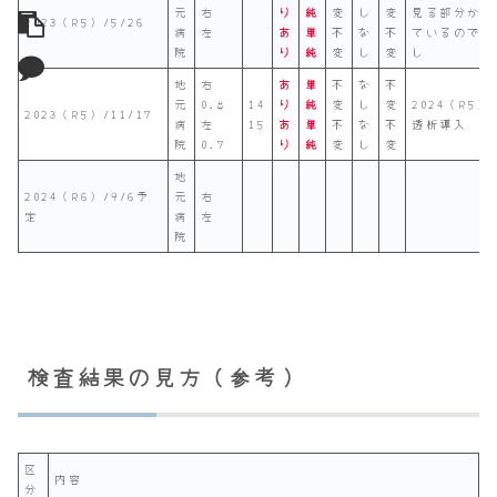
元
右
り
純
変
し
変
見る部分から
2023（R5）/5/26
病
左
あ
単
不
な
不
ているので問
院
り
純
変
し
変
し
地
右
あ
単
不
な
不
元
0.8
14
り
純
変
し
変
2024（R5）/
2023（R5）/11/17
病
左
15
あ
単
不
な
不
透析導入
院
0.7
り
純
変
し
変
地
2024（R6）/9/6予
元
右
定
病
左
院
検査結果の見方（参考）
区
内容
分