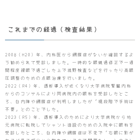
これまでの経過（検査結果）
2008（H20）年、内科医から網膜症がないか確認するよ
う勧められて受診しました。一時的な眼鏡過修正で一週
間程度裸眼で過ごした上で視野検査などを行ったり高眼
圧調整のための点眼治療を行いました。
2022（R4）年、透析導入が近くなり大学病院腎臓内科
からのコンサルにより同病院内の眼科を受診したとこ
ろ、白内障や網膜症が判明しましたが「現段階で手術は
不要」とのことでした。
2023（R5）年、透析導入のためにより大学病院から地
元病院に転院してシャント造設のための入院中に眼科を
受診したところ、白内障や網膜症は不変で「右眼に影が