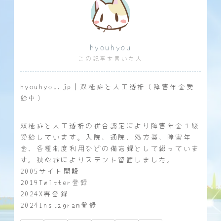
hyouhyou
この記事を書いた人
hyouhyou.jp｜双極症と人工透析（障害年金受
給中）
双極症と人工透析の併合認定により障害年金１級
受給しています。入院、通院、処方薬、障害年
金、各種制度利用などの備忘録として綴っていま
す。狭心症によりステント留置しました。
2005サイト開設
2019Twitter登録
2024X再登録
2024Instagram登録