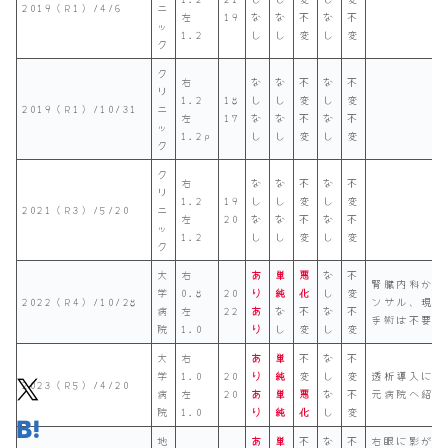
2019（R1）/4/6
ニ
左
19
な
な
不
な
不
ッ
1.2
し
し
変
し
変
ク
ク
右
な
な
不
な
不
リ
1.2
18
し
し
変
し
変
2019（R1）/10/31
ニ
左
17
な
な
不
な
不
ッ
1.2p
し
し
変
し
変
ク
ク
右
な
な
不
な
不
リ
1.2
19
し
し
変
し
変
2021（R3）/5/20
ニ
左
20
な
な
不
な
不
ッ
1.2
し
し
変
し
変
ク
大
右
あ
単
悪
な
不
腎臓内科から
学
0.8
20
り
純
化
し
変
2022（R4）/10/28
ンサル、現段
病
左
22
あ
な
不
な
不
手術は不要
院
1.0
り
し
変
し
変
大
右
あ
単
不
な
不
学
1.0
20
り
純
変
し
変
透析導入によ
2023（R5）/4/20
病
左
20
あ
単
悪
な
不
元病院へ紹介
院
1.0
り
純
化
し
変
地
あ
単
不
な
不
右眼に影があ