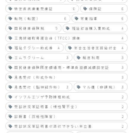
特定疾病療養受療証
6
保険証
6
転院（転医）
6
栄養指導
6
国民健康保険税
5
福祉灯油購入費助成
4
三角線維軟骨複合体（TFCC）損傷
4
福祉タクシー助成券
4
年金生活者支援給付金
4
エムラクリーム
3
制度利用
3
国民健康保険限度額適用・標準負担額減額認定証
3
急患受付（形成外科）
3
急患受付（脳神経外科）
3
マル優（非課税）
3
インフルエンザ予防接種助成
2
受診状況等証明書（慢性腎不全）
2
診断書（双極性障害）
2
受診状況等証明書が添付できない申立書
2