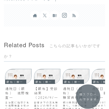
Related Posts
こちらの記事もいかがです
か？
眼科（糖尿病性網膜症）
眼科（糖尿病性網膜症）
眼科（糖尿病性網膜症）
眼科（糖尿病性網膜症）
通院日（眼
【眼科】受診
通院日（眼
通院日（
科） 視野検
結果
科） 老眼、
科） 眼
横スクロー
査
（2024/9/6
糖尿病性網膜
方箋
ルできます
（2008/11/7
）
症
（2008/
主治医に指示され
診察までの流れ検
朝８時到着。一番
８時40分到
）
た視野検査を受け
査などの様子大学
（2008/10/2
乗り。９時の診療
）
合室はすで
に行ってきまし
病院からの応援診
開始時もあまり混
雑でした。