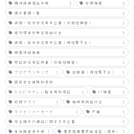
精神保健福祉手帳
2
定期検査
2
請求書類一覧
2
病歴・就労状況等申立書（双極性障害）
1
低所得者世帯支援給付金
1
病歴・就労状況等申立書（慢性腎不全）
1
顔面神経麻痺
1
受診状況等証明書（双極性障害）
1
ブログランキング
1
診断書（慢性腎不全）
1
国民年金保険料免除
1
ひとにやさしい駐車場利用証
1
CT検査
1
記録アプリ
1
臨時特例給付金
1
マイナンバーカード
1
戸籍
1
年金請求の遅延に関する申立書
1
身体障害者手帳
1
重度医療費受給者証（透析）
1