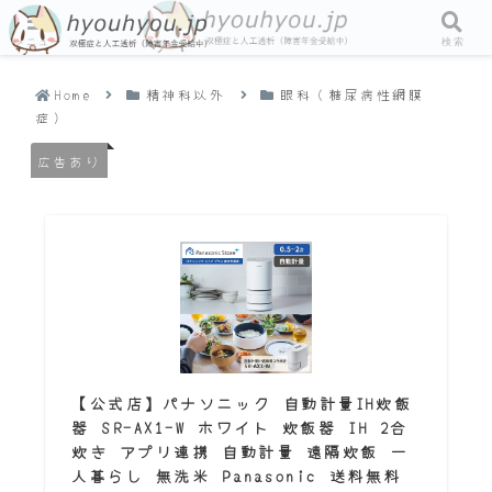
メニュー
検索
Home
精神科以外
眼科（糖尿病性網膜
症）
広告あり
【公式店】パナソニック 自動計量IH炊飯
器 SR-AX1-W ホワイト 炊飯器 IH 2合
炊き アプリ連携 自動計量 遠隔炊飯 一
人暮らし 無洗米 Panasonic 送料無料