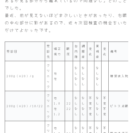
あるが見る部分から離れているので問題なし」とのこと
でした。
最近、前が見えないほどまぶしいときがあったり、右眼
の中心部分に影があるので、近々次回検査の機会をいた
だけてよかったです。
受
白
網
黄
矯正
眼
変
変
受診日
診
内
膜
斑
備考
視力
圧
化
化
先
障
症
症
ク
な
な
な
リ
右
し
し
し
2008（H20）/8
ニ
糖尿病入院後
左
な
な
な
ッ
し
し
し
ク
ク
右
な
な
不
な
不
リ
1.0
22
し
し
変
し
変
2008（H20）/10/22
ニ
ピトス点眼液
左
22
な
な
不
な
不
ッ
1.2
し
し
変
し
変
ク
ク
右
な
な
不
な
不
リ