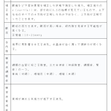
矯
眼鏡などで屈折異常を矯正した状態で測定した視力。矯正視力の
正
p（partial）は、部分的に0.5の指標が見えているもので、上下
視
左右のすべての４方向が正解したわけではなく、２方向が正解だ
力
ったことを表す。
眼球の圧力を表す。眼圧が高い場合、緑内障を発症する可能性が
眼
高くなる。
圧
正常値：10∼21mmHg
白
視界に悪影響を与える病気。水晶体が白く濁って調節力が弱くな
内
る。
障
糖
尿
網膜の血管に起こる障害。三大合併症（神経障害、網膜症、腎
病
症）の一つ。
網
単純（初期）、増殖前（中期）、増殖（末期）
膜
症
糖
尿
病
黄斑が傷められ視力が低下する病気。
黄
斑
症