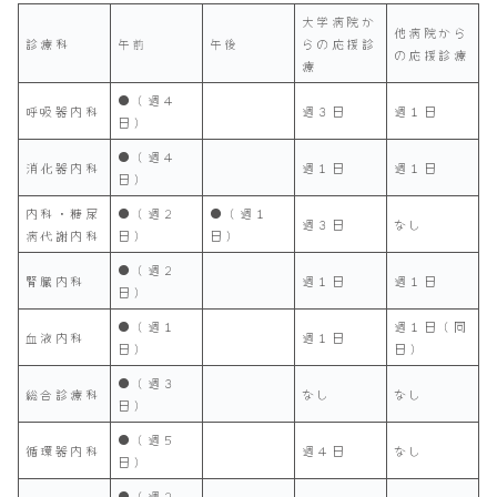
大学病院か
他病院から
診療科
午前
午後
らの応援診
の応援診療
療
●（週４
呼吸器内科
週３日
週１日
日）
●（週４
消化器内科
週１日
週１日
日）
内科・糖尿
●（週２
●（週１
週３日
なし
病代謝内科
日）
日）
●（週２
腎臓内科
週１日
週１日
日）
●（週１
週１日（同
血液内科
週１日
日）
日）
●（週３
総合診療科
なし
なし
日）
●（週５
循環器内科
週４日
なし
日）
●（週２