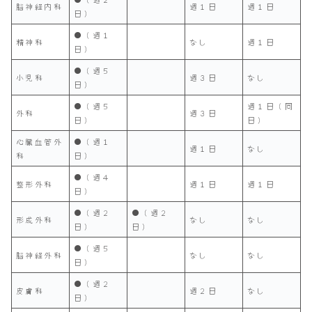
脳神経内科
週１日
週１日
日）
●（週１
精神科
なし
週１日
日）
●（週５
小児科
週３日
なし
日）
●（週５
週１日（同
外科
週３日
日）
日）
心臓血管外
●（週１
週１日
なし
科
日）
●（週４
整形外科
週１日
週１日
日）
●（週２
●（週２
形成外科
なし
なし
日）
日）
●（週５
脳神経外科
なし
なし
日）
●（週２
皮膚科
週２日
なし
日）