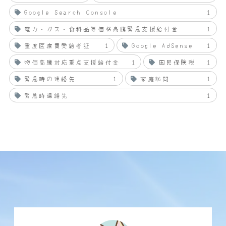
Google Search Console
1
電力・ガス・食料品等価格高騰緊急支援給付金
1
重度医療費受給者証
1
Google AdSense
1
物価高騰対応重点支援給付金
1
国民保険税
1
緊急時の連絡先
1
家庭訪問
1
緊急時連絡先
1