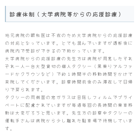
診療体制（大学病院等からの応援診療）
地元病院の眼科医は不在のため大学病院からの応援診療
の対応となっています。とても混んでいますが透析後に
病院内で受診ができるので助かっています。
大学病院からの応援診療の先生方は病院が用意したそれ
ぞれ一人一台大型貸切の個人タクシー（黒乗りアルファ
ードかクラウンなど）で約１時間半の移動時間をかけて
来院してくださいます。診察時間前後のみ滞在して日帰
りで戻られます。
タクシーの両側面の窓ガラスは目隠しフィルムでプライ
ベートに配慮されていますが毎週毎回の長時間の乗車移
動は大変だろうと思います。先生方の診察中タクシーの
運転手さんは病院から少し離れた駐車場で待機していま
す。