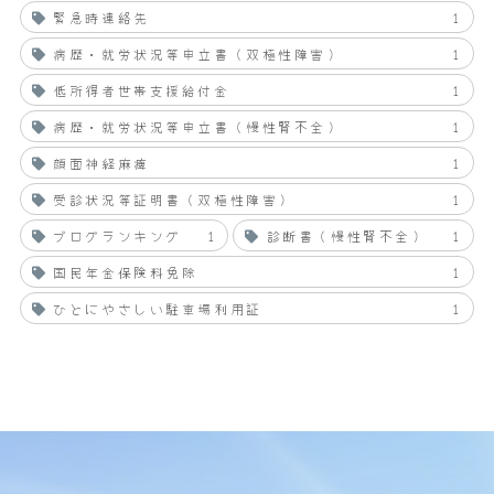
緊急時連絡先
1
病歴・就労状況等申立書（双極性障害）
1
低所得者世帯支援給付金
1
病歴・就労状況等申立書（慢性腎不全）
1
顔面神経麻痺
1
受診状況等証明書（双極性障害）
1
ブログランキング
1
診断書（慢性腎不全）
1
国民年金保険料免除
1
ひとにやさしい駐車場利用証
1