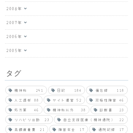
2008年
2007年
2006年
2005年
タグ
精神科
291
日記
184
備忘録
118
人工透析
88
サイト運営
52
双極性障害
46
処方薬
46
精神科以外
38
診断書
23
リハビリ出勤
23
自立支援医療（精神通院）
22
高額療養費
21
障害年金
17
通院記録
17