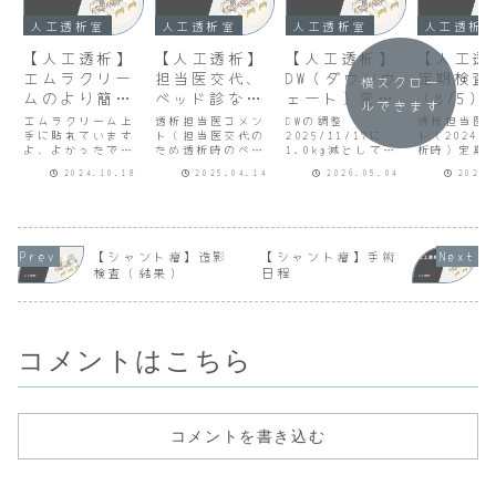
人工透析室
人工透析室
人工透析室
人工透析
【人工透析】
【人工透析】
【人工透析】
【人工透
エムラクリー
担当医交代、
DW（ダウンウ
定期検査
横スクロー
ムのより簡単
ベッド診な
ェート）変更
（8/5）
ルできます
な塗り方
し、検査結果
（2026/5/4
方薬（8/
エムラクリーム上
透析担当医コメン
DWの調整
透析担当医
手に貼れています
配布なし、定
ト（担当医交代の
）
2025/11/17に
ト（2024/
よ、よかったです
ため透析時のベッ
1.0kg減としてい
析時）定期
期検査
利き腕にシャント
ド診なし）4/1付
たDWを2026/1/19
（胸部レン
（4/7）・処
2024.10.18
2025.04.14
2026.05.04
2024.
があるので大変か
けで担当医が交代
に0.5kg増とし、
ン・採血/
なと思って簡単に
（女性医長→男性
2026/2/13に
の結果、特
方薬（4/14）
塗る方法のご案内
医長）。毎月の検
0.5kg増としてや
ない（胸部
を持ってきまし
査後、処方前に行
っと元に戻りまし
ゲンの結果
た、参考になると
っているベッド診
た。３ヶ月もDWが
比を伝えら
いいですね
はなし。検査結果
合わなかったた
とはなかっ
【シャント瘤】造影
【シャント瘤】手術
の配布なし（採血
め、ついに
詳細不明。
検査（結果）
日程
の結果は看護師に
2026/3/2の当正
結果は透析
依頼して入手）。
規開始時から血圧
方箋と一緒
処方薬変更の内容
70、...
あり）。食
（2025/4...
りますか？と
コメントはこちら
コメントを書き込む