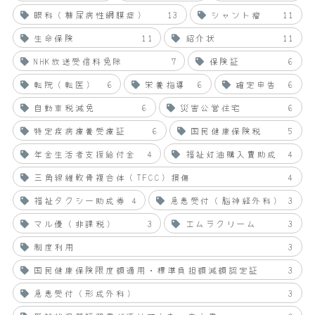
眼科（糖尿病性網膜症）
13
シャント瘤
11
生命保険
11
紹介状
11
NHK放送受信料免除
7
保険証
6
転院（転医）
6
栄養指導
6
確定申告
6
自動車税減免
6
災害公営住宅
6
特定疾病療養受療証
6
国民健康保険税
5
年金生活者支援給付金
4
福祉灯油購入費助成
4
三角線維軟骨複合体（TFCC）損傷
4
福祉タクシー助成券
4
急患受付（脳神経外科）
3
マル優（非課税）
3
エムラクリーム
3
制度利用
3
国民健康保険限度額適用・標準負担額減額認定証
3
急患受付（形成外科）
3