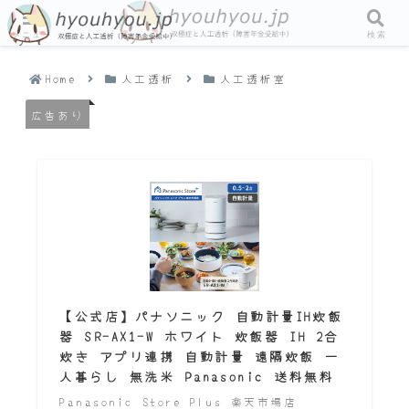
メニュー
検索
Home
人工透析
人工透析室
広告あり
【公式店】パナソニック 自動計量IH炊飯
器 SR-AX1-W ホワイト 炊飯器 IH 2合
炊き アプリ連携 自動計量 遠隔炊飯 一
人暮らし 無洗米 Panasonic 送料無料
Panasonic Store Plus 楽天市場店