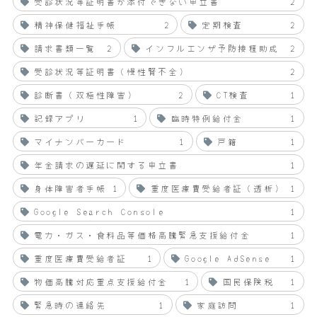
受診状況等証明書が添付できない申立書
2
精神保健福祉手帳
2
定期検査
2
請求書類一覧
2
インフルエンザ予防接種助成
2
受診状況等証明書（慢性腎不全）
2
診断書（双極性障害）
2
CT検査
1
記録アプリ
1
臨時特例給付金
1
マイナンバーカード
1
戸籍
1
年金請求の遅延に関する申立書
1
身体障害者手帳
1
重度医療費受給者証（透析）
1
Google Search Console
1
電力・ガス・食料品等価格高騰緊急支援給付金
1
重度医療費受給者証
1
Google AdSense
1
物価高騰対応重点支援給付金
1
国民保険税
1
緊急時の連絡先
1
家庭訪問
1