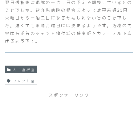
翌日透析後に退院の一泊二日の予定で調整しているとの
ことでした。紹介先病院の都合によっては再来週21日
火曜日から一泊二日になるかもしれないとのことでし
た。遅くても来週月曜日には決まるようです。治療の内
容は右手首のシャント瘤付近の狭窄部をカテーテルで広
げるようです。
人工透析室
シャント瘤
スポンサーリンク