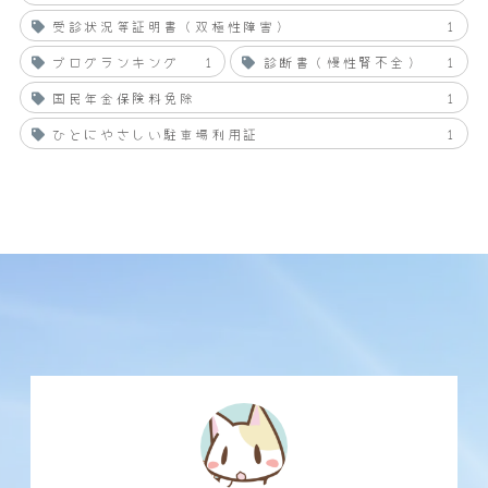
受診状況等証明書（双極性障害）
1
ブログランキング
1
診断書（慢性腎不全）
1
国民年金保険料免除
1
ひとにやさしい駐車場利用証
1