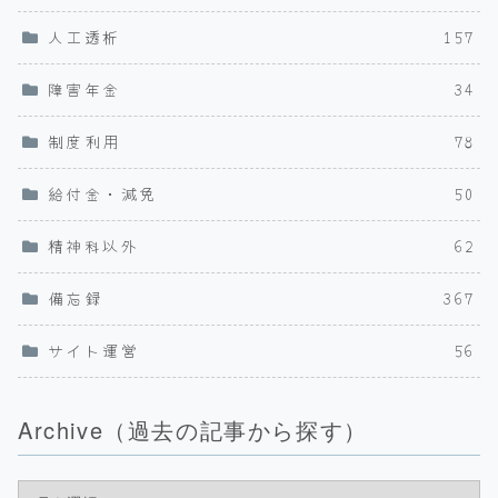
人工透析
157
障害年金
34
制度利用
78
給付金・減免
50
精神科以外
62
備忘録
367
サイト運営
56
Archive（過去の記事から探す）