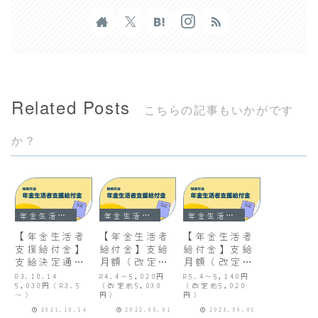
Related Posts
こちらの記事もいかがです
か？
年金生活者支援給付金
年金生活者支援給付金
年金生活者支援給付金
【年金生活者
【年金生活者
【年金生活者
支援給付金】
給付金】支給
給付金】支給
支給決定通知
月額（改定）
月額（改定）
書
通知書
通知書
R3.10.14
R4.4～5,020円
R5.4～5,140円
5,030円（R3.5
（改定前5,030
（改定前5,020
～）
円）
円）
2021.10.14
2022.06.01
2023.06.01