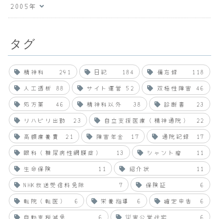
2005年
タグ
精神科
291
日記
184
備忘録
118
人工透析
88
サイト運営
52
双極性障害
46
処方薬
46
精神科以外
38
診断書
23
リハビリ出勤
23
自立支援医療（精神通院）
22
高額療養費
21
障害年金
17
通院記録
17
眼科（糖尿病性網膜症）
13
シャント瘤
11
生命保険
11
紹介状
11
NHK放送受信料免除
7
保険証
6
転院（転医）
6
栄養指導
6
確定申告
6
自動車税減免
6
災害公営住宅
6