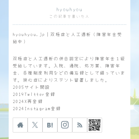
hyouhyou
この記事を書いた人
hyouhyou.jp｜双極症と人工透析（障害年金受
給中）
双極症と人工透析の併合認定により障害年金１級
受給しています。入院、通院、処方薬、障害年
金、各種制度利用などの備忘録として綴っていま
す。狭心症によりステント留置しました。
2005サイト開設
2019Twitter登録
2024X再登録
2024Instagram登録