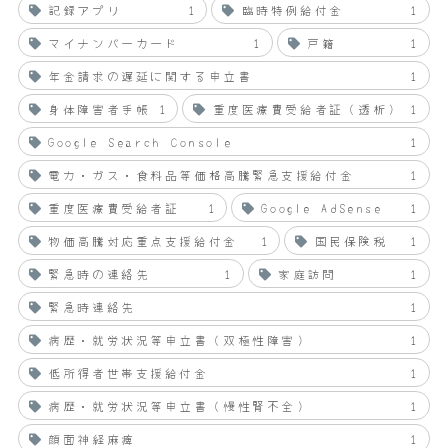
記録アプリ
1
臨時特例給付金
1
マイナンバーカード
1
戸籍
1
年金請求の遅延に関する申立書
1
身体障害者手帳
1
重度医療費受給者証（透析）
1
Google Search Console
1
電力・ガス・食料品等価格高騰緊急支援給付金
1
重度医療費受給者証
1
Google AdSense
1
物価高騰対応重点支援給付金
1
国民保険税
1
緊急時の連絡先
1
家庭訪問
1
緊急時連絡先
1
病歴・就労状況等申立書（双極性障害）
1
低所得者世帯支援給付金
1
病歴・就労状況等申立書（慢性腎不全）
1
顔面神経麻痺
1