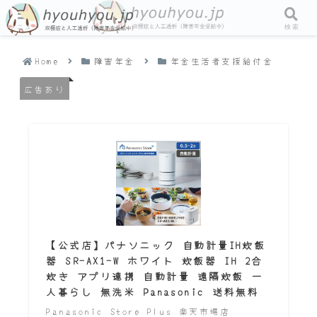
メニュー
検索
Home
障害年金
年金生活者支援給付金
広告あり
【公式店】パナソニック 自動計量IH炊飯
器 SR-AX1-W ホワイト 炊飯器 IH 2合
炊き アプリ連携 自動計量 遠隔炊飯 一
人暮らし 無洗米 Panasonic 送料無料
Panasonic Store Plus 楽天市場店