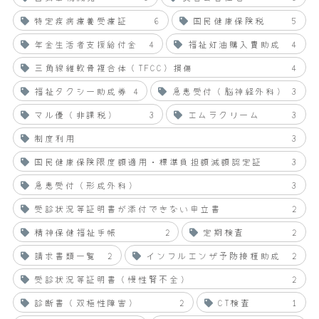
特定疾病療養受療証
6
国民健康保険税
5
年金生活者支援給付金
4
福祉灯油購入費助成
4
三角線維軟骨複合体（TFCC）損傷
4
福祉タクシー助成券
4
急患受付（脳神経外科）
3
マル優（非課税）
3
エムラクリーム
3
制度利用
3
国民健康保険限度額適用・標準負担額減額認定証
3
急患受付（形成外科）
3
受診状況等証明書が添付できない申立書
2
精神保健福祉手帳
2
定期検査
2
請求書類一覧
2
インフルエンザ予防接種助成
2
受診状況等証明書（慢性腎不全）
2
診断書（双極性障害）
2
CT検査
1