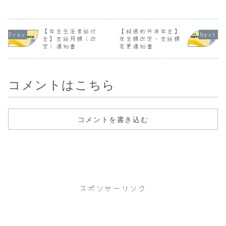
3,10064,81665,
R6.1.1582,8128
～）障害共済年金
R8.2.1317
075-259障害厚生
2,812R6.2.1516
（経過的職域加算
124,64810
年金
5,625121,41810
額）次回診断書提
20,77513,
412,936414,597
1,18020,23819,
出 R8.10 １級
3,933R8.4
-
275306,318R6.4
11号 身体の機能
0,000124,
【年金生活者給付
【経過的共済年金】
1,66134,41134,
.15165,625121,
の障害若しくは病
3,87320,7
金】支給月額（改
年金額改定・支給額
549-138経過的共
...
状又は精神の障害
...
定）通知書
変更通知書
済年金82...
が重複する場合で
あって、...
コメントはこちら
コメントを書き込む
スポンサーリンク