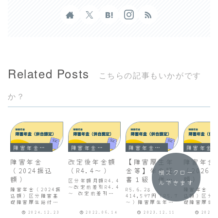
Related Posts
こちらの記事もいかがです
か？
障害年金（併合認定）
障害年金（併合認定）
障害年金（併合認定）
障害年金（併合認定）
障害年金
改定後年金額
【障害厚生年
障害年金
（2024振込
（R4.4～）
金等】年金証
（2026
横スクロー
額）
書１級 併合
額）
区分年額月額R4.4
ルできます
～改定前差引R4.4
認定（透析２
障害年金（2024振
R5.6.28
障害年金（2
～ 改定前差引障
込額）区分障害基
級+精神２
414,597円（R5.7
込額）区分
害基礎年金
礎障害厚生給付金
～）障害厚生年金
礎障害厚生
級）
777,800780,900
計厚生年金経過的
R5.6.28
計厚生年金
-
2024.12.23
2022.06.14
2023.12.11
2026.
職域
82,922円（R5.7
職域