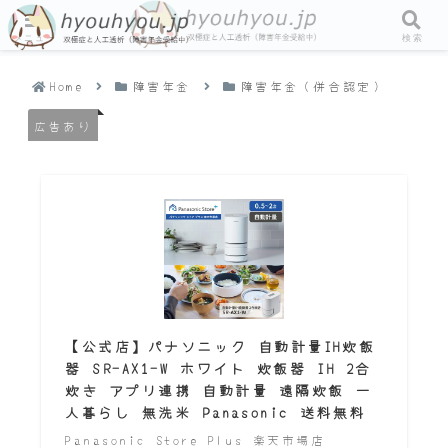
メニュー
検索
Home
障害年金
障害年金（併合認定）
広告あり
【公式店】パナソニック 自動計量IH炊飯
器 SR-AX1-W ホワイト 炊飯器 IH 2合
炊き アプリ連携 自動計量 遠隔炊飯 一
人暮らし 無洗米 Panasonic 送料無料
Panasonic Store Plus 楽天市場店