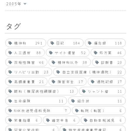
2005年
タグ
精神科
291
日記
184
備忘録
118
人工透析
88
サイト運営
52
処方薬
46
双極性障害
46
精神科以外
38
診断書
23
リハビリ出勤
23
自立支援医療（精神通院）
22
高額療養費
21
障害年金
17
通院記録
17
眼科（糖尿病性網膜症）
13
シャント瘤
11
生命保険
11
紹介状
11
NHK放送受信料免除
7
転院（転医）
6
栄養指導
6
確定申告
6
自動車税減免
6
災害公営住宅
6
特定疾病療養受療証
6