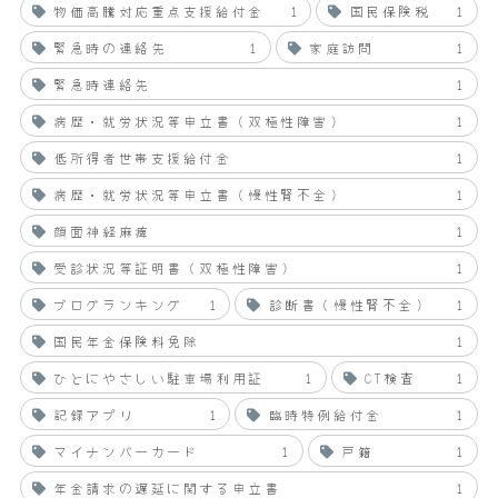
物価高騰対応重点支援給付金
1
国民保険税
1
緊急時の連絡先
1
家庭訪問
1
緊急時連絡先
1
病歴・就労状況等申立書（双極性障害）
1
低所得者世帯支援給付金
1
病歴・就労状況等申立書（慢性腎不全）
1
顔面神経麻痺
1
受診状況等証明書（双極性障害）
1
ブログランキング
1
診断書（慢性腎不全）
1
国民年金保険料免除
1
ひとにやさしい駐車場利用証
1
CT検査
1
記録アプリ
1
臨時特例給付金
1
マイナンバーカード
1
戸籍
1
年金請求の遅延に関する申立書
1