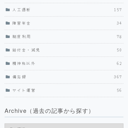
人工透析
157
障害年金
34
制度利用
78
給付金・減免
50
精神科以外
62
備忘録
367
サイト運営
56
Archive（過去の記事から探す）