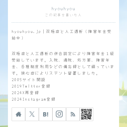
hyouhyou
この記事を書いた人
hyouhyou.jp｜双極症と人工透析（障害年金受
給中）
双極症と人工透析の併合認定により障害年金１級
受給しています。入院、通院、処方薬、障害年
金、各種制度利用などの備忘録として綴っていま
す。狭心症によりステント留置しました。
2005サイト開設
2019Twitter登録
2024X再登録
2024Instagram登録