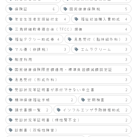
保険証
6
国民健康保険税
5
年金生活者支援給付金
4
福祉灯油購入費助成
4
三角線維軟骨複合体（TFCC）損傷
4
福祉タクシー助成券
4
急患受付（脳神経外科）
3
マル優（非課税）
3
エムラクリーム
3
制度利用
3
国民健康保険限度額適用・標準負担額減額認定証
3
急患受付（形成外科）
3
受診状況等証明書が添付できない申立書
2
精神保健福祉手帳
2
定期検査
2
請求書類一覧
2
インフルエンザ予防接種助成
2
受診状況等証明書（慢性腎不全）
2
診断書（双極性障害）
2