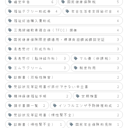
確定申告
6
国民健康保険税
5
福祉タクシー助成券
4
年金生活者支援給付金
4
福祉灯油購入費助成
4
三角線維軟骨複合体（TFCC）損傷
4
国民健康保険限度額適用・標準負担額減額認定証
3
急患受付（形成外科）
3
急患受付（脳神経外科）
3
マル優（非課税）
3
エムラクリーム
3
制度利用
3
診断書（双極性障害）
2
受診状況等証明書が添付できない申立書
2
精神保健福祉手帳
2
定期検査
2
請求書類一覧
2
インフルエンザ予防接種助成
2
受診状況等証明書（慢性腎不全）
2
診断書（慢性腎不全）
1
国民年金保険料免除
1