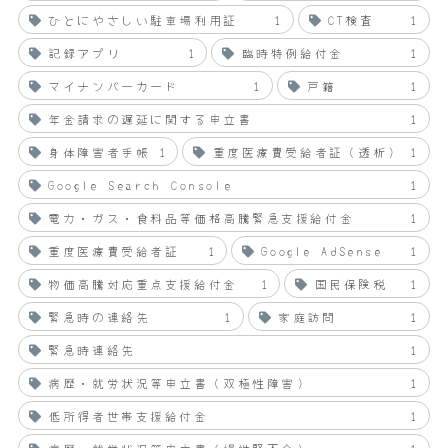
ひとにやさしい駐車場利用証
1
CT検査
1
記録アプリ
1
臨時特例給付金
1
マイナンバーカード
1
戸籍
1
年金請求の遅延に関する申立書
1
身体障害者手帳
1
重度医療費受給者証（透析）
1
Google Search Console
1
電力・ガス・食料品等価格高騰緊急支援給付金
1
重度医療費受給者証
1
Google AdSense
1
物価高騰対応重点支援給付金
1
国民保険税
1
緊急時の連絡先
1
家庭訪問
1
緊急時連絡先
1
病歴・就労状況等申立書（双極性障害）
1
低所得者世帯支援給付金
1