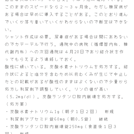
このままのスピードなら２～３ヶ月後。ただし糖尿病が
ある場合は早めに導入することがある。このとおり進ん
でいくか落ち着いていくかわからないので断定はできな
い。
シャント作成は必要。尿毒症がある場合は間にあわない
のでカテーテルで行う。通院中の病院（循環器内科、糖
代謝内科）への次回通院は４月20日であり紹介状を作
ってもらえるよう連絡しておく。
酸性に傾いている。炭酸水素ナトリウムを処方する。紹
介状によると塩分を含むため以前むくみが生じて中止し
たとの記載があるが酸性のままはよくないので少量から
処方し利尿剤で調整していく。リンの値が高い
（5.2mg/dl）。炭酸ランタン口腔内崩壊を処方する。
（処方薬）
・炭酸水素ナトリウム1g（朝夕１日２回） 新規
・利尿剤アブセミド錠60mg（朝0.5錠） 継続
・炭酸ランタン口腔内崩壊錠250mg（食直後１日３
回） 新規