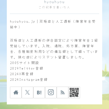
hyouhyou
この記事を書いた人
hyouhyou.jp｜双極症と人工透析（障害年金受
給中）
双極症と人工透析の併合認定により障害年金１級
受給しています。入院、通院、処方薬、障害年
金、各種制度利用などの備忘録として綴っていま
す。狭心症によりステント留置しました。
2005サイト開設
2019Twitter登録
2024X再登録
2024Instagram登録