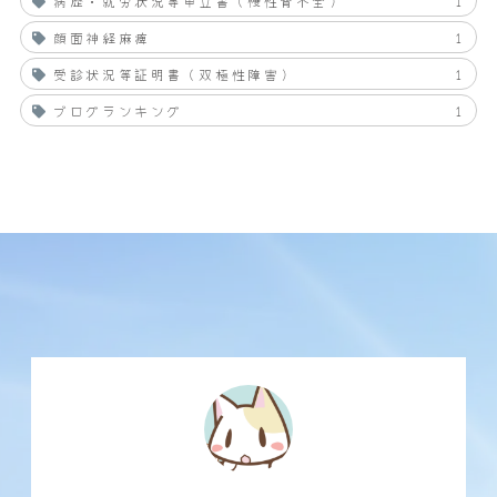
病歴・就労状況等申立書（慢性腎不全）
1
顔面神経麻痺
1
受診状況等証明書（双極性障害）
1
ブログランキング
1