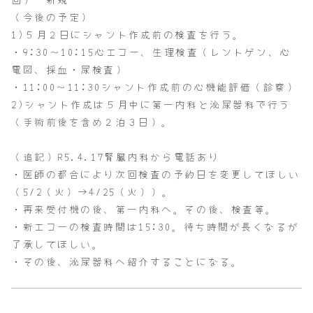
（今後の予定）
1)５月２日にシャント作成前の検査を行う。
・9:30～10:15心エコー、生理検査（レントゲン、心
電図、採血・尿検査）
・11:00～11:30シャント作成前の心機能評価（診察）
2)シャント作成は５月中に第一内科と泌尿器科で行う
（手術前後を含め２泊３日）。
（追記）R5.4.17腎臓内科から電話あり
・医師の都合により次回検査の予約日を変更してほしい
（5/2（火）→4/25（火））。
・再来受付機の後、第一内科へ。その後、検査等。
・新エコーの検査時間は15:30。待ち時間が長くなるが
了承してほしい。
・その後、泌尿器科へ紹介することになる。