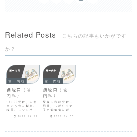
Related Posts
こちらの記事もいかがです
か？
第一内科
第一内科
通院日（第一
通院日（第一
内科）
内科）
11:00受付。午前
腎臓内科の受付に
中のうちに採血、
到着。しばらくす
採尿、レントゲン
ると診察室に呼ば
終了。採血の結果
れる。次のとおり
2023.04.25
2023.04.05
が出るのを待って
説明あり。1)腎臓
お昼前に第一内科
移植の種類●生体
の診察。eGFRは
体腎移植親・兄
9.8。糖尿病があ
弟・祖父母などの6
り早めにシャント
親等以内の血族又