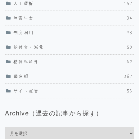
人工透析
157
障害年金
34
制度利用
78
給付金・減免
50
精神科以外
62
備忘録
367
サイト運営
56
Archive（過去の記事から探す）