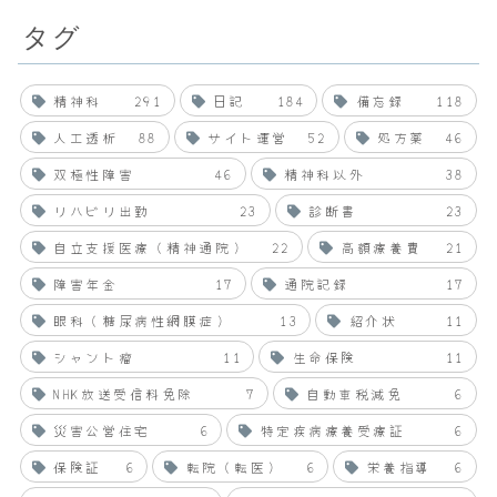
タグ
精神科
291
日記
184
備忘録
118
人工透析
88
サイト運営
52
処方薬
46
双極性障害
46
精神科以外
38
リハビリ出勤
23
診断書
23
自立支援医療（精神通院）
22
高額療養費
21
障害年金
17
通院記録
17
眼科（糖尿病性網膜症）
13
紹介状
11
シャント瘤
11
生命保険
11
NHK放送受信料免除
7
自動車税減免
6
災害公営住宅
6
特定疾病療養受療証
6
保険証
6
転院（転医）
6
栄養指導
6