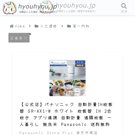
メニュー
検索
Home
人工透析
第一内科
広告あり
【公式店】パナソニック 自動計量IH炊飯
器 SR-AX1-W ホワイト 炊飯器 IH 2合
炊き アプリ連携 自動計量 遠隔炊飯 一
人暮らし 無洗米 Panasonic 送料無料
Panasonic Store Plus 楽天市場店