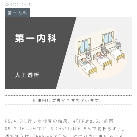
2023.04.11
第一内科
記事内に広告が含まれています。
R5.4.5に行った検査の結果、eGFRは8.5。前回
R5.2.16はeGFR11.3（HbA1cは6.5％で変わらず）。
透析導入はeGFR5～6が目安。やはり急に進んでいる。