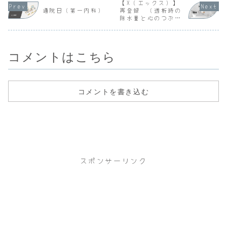
を作った方がよ
は配偶者と3親等以
【X（エックス）】
い。本日、泌尿器
内の姻族から、2つ
通院日（第一内科）
再登録 （透析時の
科へ紹介する。糖
の腎臓のうちの1つ
除水量と心のつぶや
代謝内科の紹介元
の提供を受ける移
き）
病院から紹介状は
植（６親等以内で
届いている...
いるか）...
コメントはこちら
コメントを書き込む
スポンサーリンク