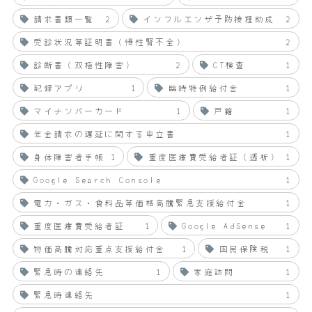
請求書類一覧
2
インフルエンザ予防接種助成
2
受診状況等証明書（慢性腎不全）
2
診断書（双極性障害）
2
CT検査
1
記録アプリ
1
臨時特例給付金
1
マイナンバーカード
1
戸籍
1
年金請求の遅延に関する申立書
1
身体障害者手帳
1
重度医療費受給者証（透析）
1
Google Search Console
1
電力・ガス・食料品等価格高騰緊急支援給付金
1
重度医療費受給者証
1
Google AdSense
1
物価高騰対応重点支援給付金
1
国民保険税
1
緊急時の連絡先
1
家庭訪問
1
緊急時連絡先
1