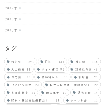
2007年
2006年
2005年
タグ
精神科
291
日記
184
備忘録
118
人工透析
88
サイト運営
52
双極性障害
46
処方薬
46
精神科以外
38
診断書
23
リハビリ出勤
23
自立支援医療（精神通院）
22
高額療養費
21
障害年金
17
通院記録
17
眼科（糖尿病性網膜症）
13
シャント瘤
11