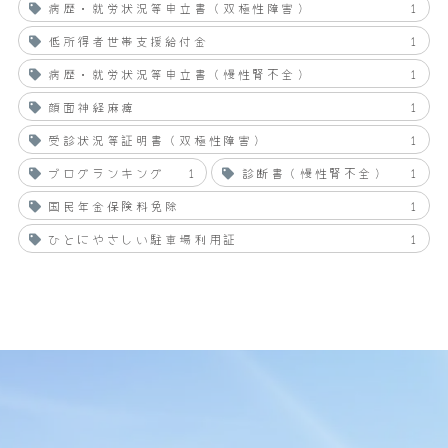
病歴・就労状況等申立書（双極性障害）
1
低所得者世帯支援給付金
1
病歴・就労状況等申立書（慢性腎不全）
1
顔面神経麻痺
1
受診状況等証明書（双極性障害）
1
ブログランキング
1
診断書（慢性腎不全）
1
国民年金保険料免除
1
ひとにやさしい駐車場利用証
1