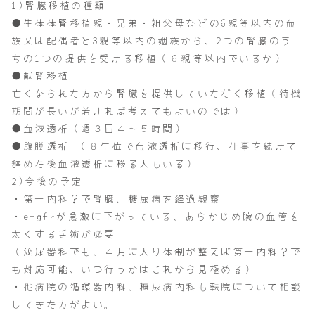
1)腎臓移植の種類
●生体体腎移植親・兄弟・祖父母などの6親等以内の血
族又は配偶者と3親等以内の姻族から、2つの腎臓のう
ちの1つの提供を受ける移植（６親等以内でいるか）
●献腎移植
亡くなられた方から腎臓を提供していただく移植（待機
期間が長いが若ければ考えてもよいのでは）
●血液透析（週３日４～５時間）
●腹膜透析 （８年位で血液透析に移行、仕事を続けて
辞めた後血液透析に移る人もいる）
2)今後の予定
・第一内科？で腎臓、糖尿病を経過観察
・e-gfrが急激に下がっている、あらかじめ腕の血管を
太くする手術が必要
（泌尿器科でも、４月に入り体制が整えば第一内科？で
も対応可能、いつ行うかはこれから見極める）
・他病院の循環器内科、糖尿病内科も転院について相談
してきた方がよい。