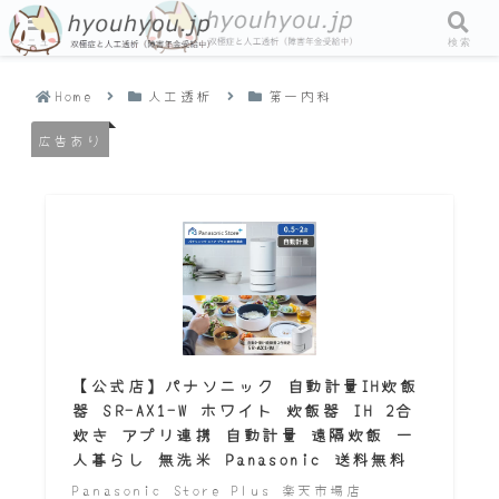
メニュー
検索
Home
人工透析
第一内科
広告あり
【公式店】パナソニック 自動計量IH炊飯
器 SR-AX1-W ホワイト 炊飯器 IH 2合
炊き アプリ連携 自動計量 遠隔炊飯 一
人暮らし 無洗米 Panasonic 送料無料
Panasonic Store Plus 楽天市場店