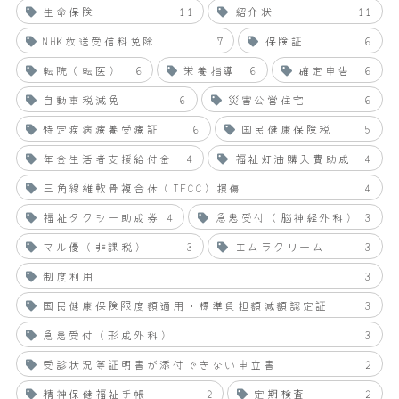
生命保険
11
紹介状
11
NHK放送受信料免除
7
保険証
6
転院（転医）
6
栄養指導
6
確定申告
6
自動車税減免
6
災害公営住宅
6
特定疾病療養受療証
6
国民健康保険税
5
年金生活者支援給付金
4
福祉灯油購入費助成
4
三角線維軟骨複合体（TFCC）損傷
4
福祉タクシー助成券
4
急患受付（脳神経外科）
3
マル優（非課税）
3
エムラクリーム
3
制度利用
3
国民健康保険限度額適用・標準負担額減額認定証
3
急患受付（形成外科）
3
受診状況等証明書が添付できない申立書
2
精神保健福祉手帳
2
定期検査
2