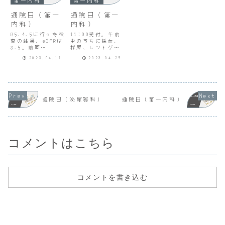
第一内科
第一内科
通院日（第一
通院日（第一
内科）
内科）
R5.4.5に行った検
11:00受付。午前
査の結果、eGFRは
中のうちに採血、
8.5。前回
採尿、レントゲン
R5.2.16は
終了。採血の結果
2023.04.11
2023.04.25
eGFR11.3（HbA1
が出るのを待って
cは6.5％で変わら
お昼前に第一内科
ず）。透析導入は
の診察。eGFRは
eGFR5～6が目安。
9.8。糖尿病があ
やはり急に進んで
り早めにシャント
いる。このままの
を作った方がよ
通院日（泌尿器科）
通院日（第一内科）
スピードなら２～
い。本日、泌尿器
３ヶ月後。ただし
科へ紹介する。糖
糖尿病がある場合
代謝内科の紹介元
は早め...
病院から紹介状は
届いている...
コメントはこちら
コメントを書き込む