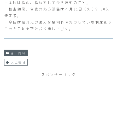
・本日は採血、採尿をしてから帰宅のこと。
・検査結果、今後の処方調整は４月11日（火）9:30に
伝える。
・今日は紹介元の医大腎臓内科で処方していた利尿剤６
日分をこれまでとおり出しておく。
第一内科
人工透析
スポンサーリンク