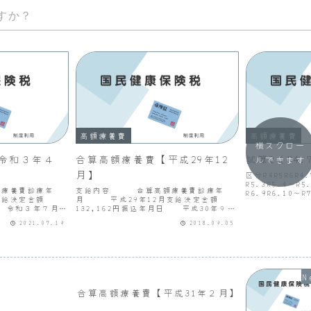
すか？
高額療養費
高額療養費
横スクロー
令和３年４
合算高額療養費【平成29年12
試算2（R4.
ルできます
月】
区分R4R5R6R4.
R5.3R5.4～R5
療養費診療年
支給内容 合算高額療養費診療年
R6.9R6.10
支給決定金額
月 平成29年12月支給決定金額
15,20015,200
日 令和３年７月
132,162円振込年月日 平成30年９月
0２割軽減-1,88
10日
2021.07.19
2018.09.05
合算高額療養費【平成31年２月】