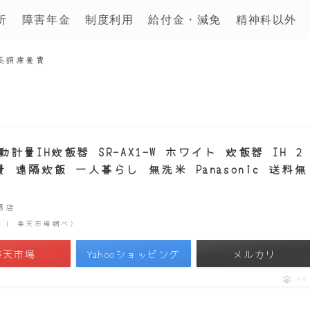
析
障害年金
制度利用
給付金・減免
精神科以外
高額療養費
量IH炊飯器 SR-AX1-W ホワイト 炊飯器 IH 2
遠隔炊飯 一人暮らし 無洗米 Panasonic 送料無
市場店
時点 | 楽天市場調べ）
楽天市場
Yahooショッピング
メルカリ
ポチ