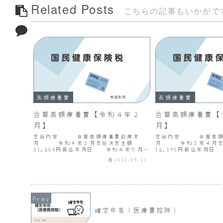
Related Posts
こちらの記事もいかがで
高額療養費
高額療養費
合算高額療養費【令和４年２
合算高額療養費【
月】
月】
支給内容 合算高額療養費診療年
支給内容 合算高額
月 令和４年２月支給決定金額
月 令和３年４月
31,860円振込年月日 令和４年５月
18,195円振込年月
16日
26日
2022.05.11
確定申告（医療費控除）