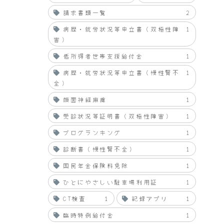
請求書類一覧
2
病歴・就労状況等申立書（双極性障
1
害）
低所得者世帯支援給付金
1
病歴・就労状況等申立書（慢性腎不
1
全）
顔面神経麻痺
1
受診状況等証明書（双極性障害）
1
ブログランキング
1
診断書（慢性腎不全）
1
国民年金保険料免除
1
ひとにやさしい駐車場利用証
1
CT検査
1
記録アプリ
1
臨時特例給付金
1