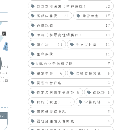
自立支援医療（精神通院）
22
高額療養費
21
障害年金
17
通院記録
17
眼科（糖尿病性網膜症）
13
紹介状
11
シャント瘤
11
生命保険
11
高額療養費
高額療
NHK放送受信料免除
7
7～）
合算高額療養費【令和３年８
合算高
月】
月】
確定申告
6
自動車税減免
6
7～R4.9R4.10～
.9R5.10～R6.3R6.4～
支給内容 合算高額療養費診療年
支給内
～R7.3国民健康保険税月額
災害公営住宅
6
月 令和３年８月支給決定金額
月 平
9,4009,4005,9005,90
11,112円振込年月日 令和３年11月
26,0
0-1,8...
15日
７日
特定疾病療養受療証
6
保険証
6
2022.06.18
2021.11.10
転院（転医）
6
栄養指導
6
国民健康保険税
5
福祉灯油購入費助成
4