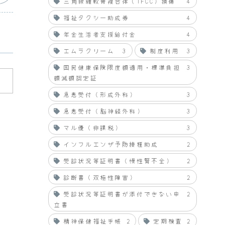
三角線維軟骨複合体（TFCC）損傷
4
福祉タクシー助成券
4
年金生活者支援給付金
4
エムラクリーム
3
制度利用
3
国民健康保険限度額適用・標準負担
3
額減額認定証
急患受付（形成外科）
3
急患受付（脳神経外科）
3
マル優（非課税）
3
インフルエンザ予防接種助成
2
受診状況等証明書（慢性腎不全）
2
診断書（双極性障害）
2
受診状況等証明書が添付できない申
2
立書
精神保健福祉手帳
2
定期検査
2