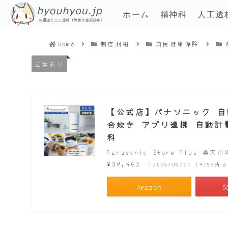
ホーム
精神科
人工透
Home
制度利用
国民健康保険
広告あり
【公式店】パナソニック 自動計
合炊き アプリ連携 自動計量 
料
Panasonic Store Plus 楽天
¥39,963
（2026/06/24 19:56
Amazon