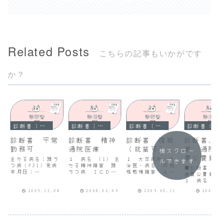
Related Posts
こちらの記事もいかがです
か？
診断書（躁うつ病）
診断書（躁うつ病）
診断書（躁うつ病）
診断書（躁うつ病）
診断書 平常
診断書 精神
診断書 復職
診断書、
勤務可
通院医療
（就業可）
書 通院
横スクロー
費公費負
主たる病名：躁う
１ 病名 (1) 主
１ 大学病院・主
ルできます
つ病（F31）発病
たる精神障害 躁
治医・病名 双極
■診断書（
年月日：
うつ病 ＩＣＤカ
性感情障害 上記
療費公費負
2005.4.11就業の
テゴリ（Ｆ３）
病名のため当科通
１ 病名 (
可否：就業可
(2) 従たる精神障
院中であったが、
たる精神障
（2005.8.17〜）
害 なし (3) 身
症状が改善したた
2005.12.08
2008.02.09
2009.06.11
2006.
うつ病 Ｉ
就業上の注意事
体合併症 1 高血
め、平成21年８月
テゴリ（
項：平常勤務が可
圧症、2 高脂血症
１日より復職可能
(2) 従た
能（追記）診断書
２ 発病から現在
と診断する。２
害 なし (
の不備先週提出し
までの病歴（推定
大学病院・担当
体合併症 1