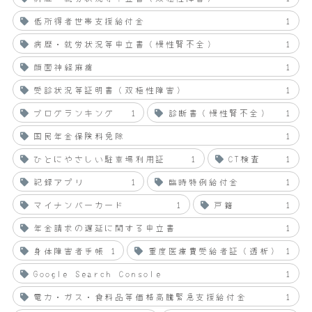
低所得者世帯支援給付金
1
病歴・就労状況等申立書（慢性腎不全）
1
顔面神経麻痺
1
受診状況等証明書（双極性障害）
1
ブログランキング
1
診断書（慢性腎不全）
1
国民年金保険料免除
1
ひとにやさしい駐車場利用証
1
CT検査
1
記録アプリ
1
臨時特例給付金
1
マイナンバーカード
1
戸籍
1
年金請求の遅延に関する申立書
1
身体障害者手帳
1
重度医療費受給者証（透析）
1
Google Search Console
1
電力・ガス・食料品等価格高騰緊急支援給付金
1