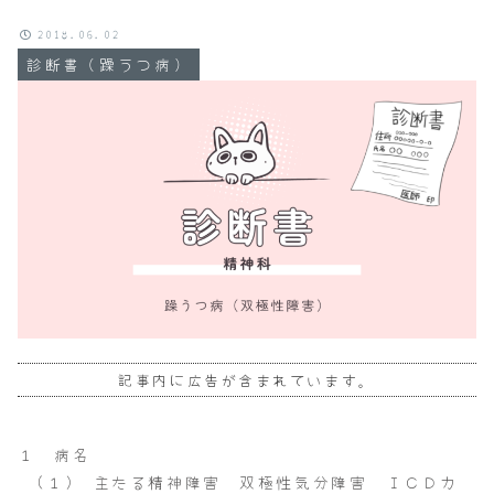
2018.06.02
診断書（躁うつ病）
記事内に広告が含まれています。
１ 病名
(１) 主たる精神障害 双極性気分障害 ＩＣＤカ