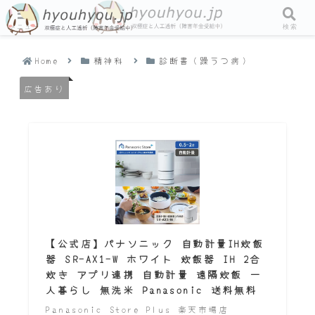
メニュー
検索
Home
精神科
診断書（躁うつ病）
広告あり
【公式店】パナソニック 自動計量IH炊飯
器 SR-AX1-W ホワイト 炊飯器 IH 2合
炊き アプリ連携 自動計量 遠隔炊飯 一
人暮らし 無洗米 Panasonic 送料無料
Panasonic Store Plus 楽天市場店