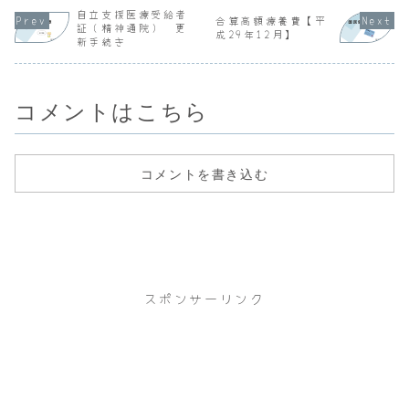
た診断書に不備が
発病年月、精神科
医・病名：双極性
圧症、2 高
自立支援医療受給者
あると職場から返
受診歴） ・推定
感情障害 上記病
合算高額療養費【平
２ 発病か
証（精神通院） 更
されました。まず
発病年月：2005年
名のため当科通院
成29年12月】
までの病歴
新手続き
は平常勤務可能と
頃 ・推定初...
中であったが、症
発病年月、
なる日付を記...
状が改善したた
受診歴） 
め...
定...
コメントはこちら
コメントを書き込む
スポンサーリンク