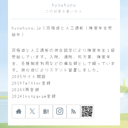
hyouhyou
この記事を書いた人
hyouhyou.jp｜双極症と人工透析（障害年金受
給中）
双極症と人工透析の併合認定により障害年金１級
受給しています。入院、通院、処方薬、障害年
金、各種制度利用などの備忘録として綴っていま
す。狭心症によりステント留置しました。
2005サイト開設
2019Twitter登録
2024X再登録
2024Instagram登録