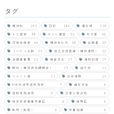
タグ
精神科
291
日記
184
備忘録
118
人工透析
88
サイト運営
52
処方薬
46
双極性障害
46
精神科以外
38
診断書
23
リハビリ出勤
23
自立支援医療（精神通院）
22
高額療養費
21
障害年金
17
通院記録
17
眼科（糖尿病性網膜症）
13
紹介状
11
シャント瘤
11
生命保険
11
NHK放送受信料免除
7
確定申告
6
自動車税減免
6
災害公営住宅
6
特定疾病療養受療証
6
保険証
6
転院（転医）
6
栄養指導
6