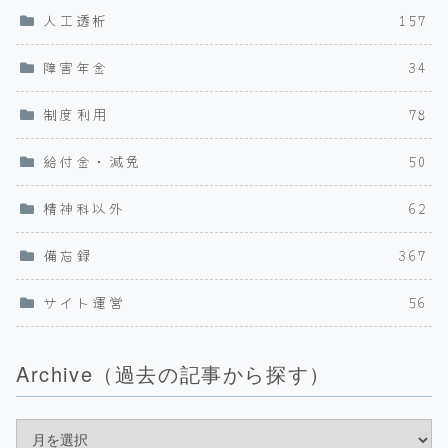
人工透析
157
障害年金
34
制度利用
78
給付金・減免
50
精神科以外
62
備忘録
367
サイト運営
56
Archive（過去の記事から探す）