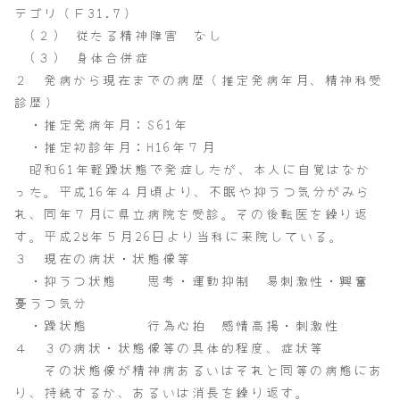
テゴリ（Ｆ31.7）
(２) 従たる精神障害 なし
(３) 身体合併症
２ 発病から現在までの病歴（推定発病年月、精神科受
診歴）
・推定発病年月：S61年
・推定初診年月：H16年７月
昭和61年軽躁状態で発症したが、本人に自覚はなか
った。平成16年４月頃より、不眠や抑うつ気分がみら
れ、同年７月に県立病院を受診。その後転医を繰り返
す。平成28年５月26日より当科に来院している。
３ 現在の病状・状態像等
・抑うつ状態 思考・運動抑制 易刺激性・興奮
憂うつ気分
・躁状態 行為心拍 感情高揚・刺激性
４ ３の病状・状態像等の具体的程度、症状等
その状態像が精神病あるいはそれと同等の病態にあ
り、持続するか、あるいは消長を繰り返す。