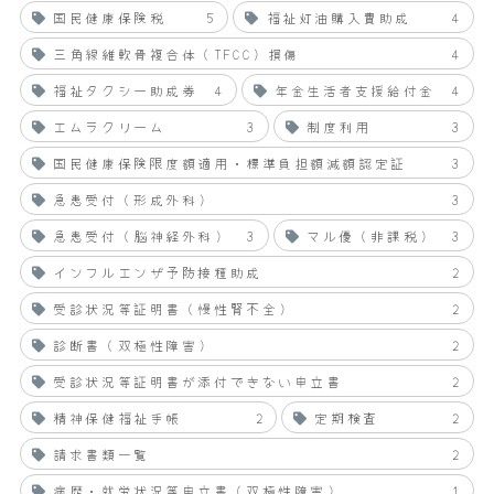
国民健康保険税
5
福祉灯油購入費助成
4
三角線維軟骨複合体（TFCC）損傷
4
福祉タクシー助成券
4
年金生活者支援給付金
4
エムラクリーム
3
制度利用
3
国民健康保険限度額適用・標準負担額減額認定証
3
急患受付（形成外科）
3
急患受付（脳神経外科）
3
マル優（非課税）
3
インフルエンザ予防接種助成
2
受診状況等証明書（慢性腎不全）
2
診断書（双極性障害）
2
受診状況等証明書が添付できない申立書
2
精神保健福祉手帳
2
定期検査
2
請求書類一覧
2
病歴・就労状況等申立書（双極性障害）
1