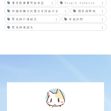
重度医療費受給者証
1
Google AdSense
1
物価高騰対応重点支援給付金
1
国民保険税
1
緊急時の連絡先
1
家庭訪問
1
緊急時連絡先
1